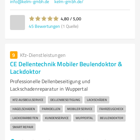
info@kelm-gmbh.de
kelm-gmbh.de/
4,80 / 5,00
45
Bewertungen
(1 Quelle)
9
Kfz-Dienstleistungen
CE Dellentechnik Mobiler Beulendoktor &
Lackdoktor
Professionelle Dellenbeseitigung und
Lackschadenreparatur in Wuppertal
KFZ-AUSBEULSERVICE
DELLENBESEITIGUNG
LACKSCHÄDEN
HAGELSCHADEN
PARKDELLEN
MOBILER SERVICE
FAHRZEUGCHECK
LACKIERARBEITEN
KUNDENSERVICE
WUPPERTAL
BEULENDOKTOR
SMART REPAIR