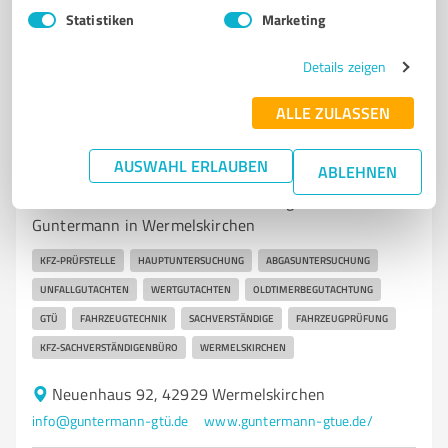
4,60 / 5,00
Statistiken
Marketing
97
Bewertungen
(1 Quelle)
Details zeigen
ALLE ZULASSEN
7
Kfz-Dienstleistungen
Ingenieurbüro für Fahrzeugtechnik |
AUSWAHL ERLAUBEN
Guntermann
ABLEHNEN
Kfz-Prüfstelle und Gutachten vom Ingenieurbüro
Guntermann in Wermelskirchen
KFZ-PRÜFSTELLE
HAUPTUNTERSUCHUNG
ABGASUNTERSUCHUNG
UNFALLGUTACHTEN
WERTGUTACHTEN
OLDTIMERBEGUTACHTUNG
GTÜ
FAHRZEUGTECHNIK
SACHVERSTÄNDIGE
FAHRZEUGPRÜFUNG
KFZ-SACHVERSTÄNDIGENBÜRO
WERMELSKIRCHEN
Neuenhaus 92, 42929 Wermelskirchen
info@guntermann-gtü.de
www.guntermann-gtue.de/