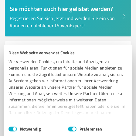
Sie möchten auch hier gelistet werden?
Registrieren Sie sich jetzt und werden Sie ein von
Kunden empfohlener ProvenExpert!
6
Kfz-Dienstleistungen
Diese Webseite verwendet Cookies
AUTOPROFI Herde
Wir verwenden Cookies, um Inhalte und Anzeigen zu
personalisieren, Funktionen für soziale Medien anbieten zu
AUTOPROFI Herde – Kompetente Kfz-Dienstleistungen
können und die Zugriffe auf unsere Website zu analysieren.
in Wuppertal-Ronsdorf
Außerdem geben wir Informationen zu Ihrer Verwendung
unserer Website an unsere Partner für soziale Medien,
KFZ-WERKSTATT
REPARATUR
WARTUNG
INSPEKTION
Werbung und Analysen weiter. Unsere Partner führen diese
ERSATZTEILE
Informationen möglicherweise mit weiteren Daten
zusammen, die Sie ihnen bereitgestellt haben oder die sie im
Staubenthaler Str. 26, 42369 Wuppertal
Rahmen Ihrer Nutzung der Dienste gesammelt haben.
info@herde-sohn.de
www.herde-sohn.de/
Einwilligungsauswahl
Impressum
|
Datenschutzbestimmungen
Notwendig
Präferenzen