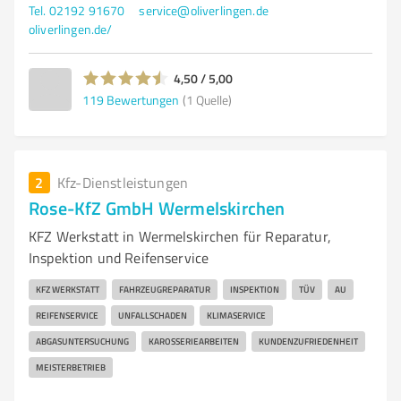
Tel. 02192 91670
service@oliverlingen.de
oliverlingen.de/
4,50 / 5,00
119
Bewertungen
(1 Quelle)
2
Kfz-Dienstleistungen
Rose-KfZ GmbH Wermelskirchen
KFZ Werkstatt in Wermelskirchen für Reparatur,
Inspektion und Reifenservice
KFZ WERKSTATT
FAHRZEUGREPARATUR
INSPEKTION
TÜV
AU
REIFENSERVICE
UNFALLSCHADEN
KLIMASERVICE
ABGASUNTERSUCHUNG
KAROSSERIEARBEITEN
KUNDENZUFRIEDENHEIT
MEISTERBETRIEB