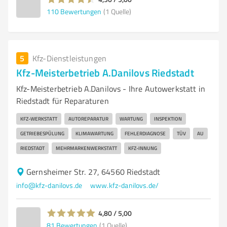
110
Bewertungen
(1 Quelle)
5
Kfz-Dienstleistungen
Kfz-Meisterbetrieb A.Danilovs Riedstadt
Kfz-Meisterbetrieb A.Danilovs - Ihre Autowerkstatt in
Riedstadt für Reparaturen
KFZ-WERKSTATT
AUTOREPARATUR
WARTUNG
INSPEKTION
GETRIEBESPÜLUNG
KLIMAWARTUNG
FEHLERDIAGNOSE
TÜV
AU
RIEDSTADT
MEHRMARKENWERKSTATT
KFZ-INNUNG
Gernsheimer Str. 27, 64560 Riedstadt
info@kfz-danilovs.de
www.kfz-danilovs.de/
4,80 / 5,00
81
Bewertungen
(1 Quelle)