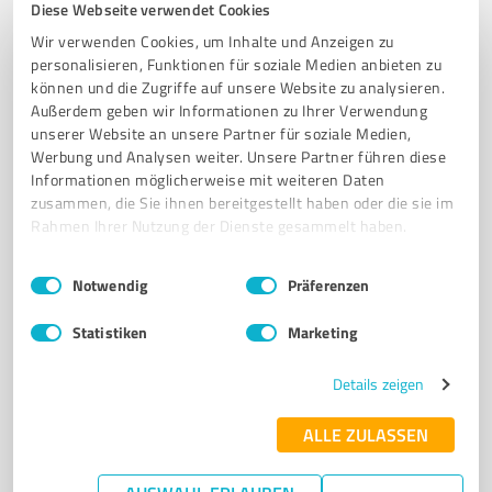
Auro Kfz Betrieb GmbH - Ihre vertrauenswürdige
Diese Webseite verwendet Cookies
Autowerkstatt in Griesheim
Wir verwenden Cookies, um Inhalte und Anzeigen zu
personalisieren, Funktionen für soziale Medien anbieten zu
AUTOWERKSTATT
FAHRZEUGREPARATUR
WARTUNG
INSPEKTION
können und die Zugriffe auf unsere Website zu analysieren.
UNFALLINSTANDSETZUNG
QUALITÄT
VERTRAUEN
TRANSPARENZ
Außerdem geben wir Informationen zu Ihrer Verwendung
unserer Website an unsere Partner für soziale Medien,
HAUPTUNTERSUCHUNG
GTÜ
ERSATZTEILE
GRIESHEIM
Werbung und Analysen weiter. Unsere Partner führen diese
Informationen möglicherweise mit weiteren Daten
Dieselstraße 9, 64347 Griesheim
zusammen, die Sie ihnen bereitgestellt haben oder die sie im
auto-auro@t-online.de
www.auto-auro.de/
Rahmen Ihrer Nutzung der Dienste gesammelt haben.
Einwilligungsauswahl
Impressum
|
Datenschutzbestimmungen
4,80 / 5,00
Notwendig
Präferenzen
93
Bewertungen
(1 Quelle)
Statistiken
Marketing
Details zeigen
7
Kfz-Dienstleistungen
RM-Performance KFZ-Meisterbetrieb Inh.
ALLE ZULASSEN
Sascha Kalsi