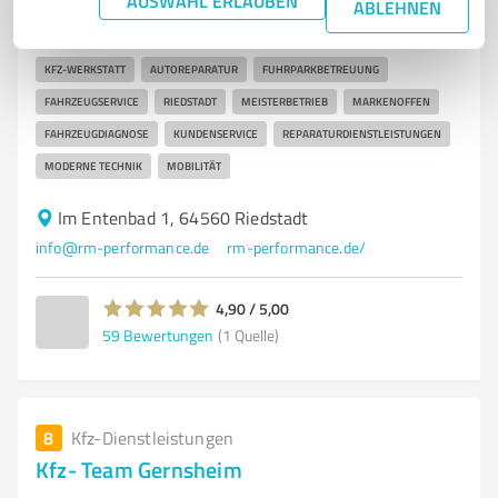
AUSWAHL ERLAUBEN
KFZ-Meisterbetrieb RM-Performance in Riedstadt für
ABLEHNEN
umfassende Autoreparaturen
KFZ-WERKSTATT
AUTOREPARATUR
FUHRPARKBETREUUNG
FAHRZEUGSERVICE
RIEDSTADT
MEISTERBETRIEB
MARKENOFFEN
FAHRZEUGDIAGNOSE
KUNDENSERVICE
REPARATURDIENSTLEISTUNGEN
MODERNE TECHNIK
MOBILITÄT
Im Entenbad 1, 64560 Riedstadt
info@rm-performance.de
rm-performance.de/
4,90 / 5,00
59
Bewertungen
(1 Quelle)
8
Kfz-Dienstleistungen
Kfz- Team Gernsheim