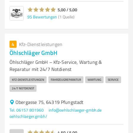
5,00 / 5,00
95
Bewertungen
(1 Quelle)
4
Kfz-Dienstleistungen
Öhlschläger GmbH
Öhlschläger GmbH – Kfz-Service, Wartung &
Reparatur mit 24/7 Notdienst
KFZ-DIENSTLEISTUNGEN
FAHRZEUGREPARATUR
WARTUNG
SERVICE
24/7 NOTDIENST
Obergasse 75, 64319 Pfungstadt
Tel. 06157 801960
info@oehlschlaeger-gmbh.de
oehlschlaeger.gmbh/
4,50 / 5,00