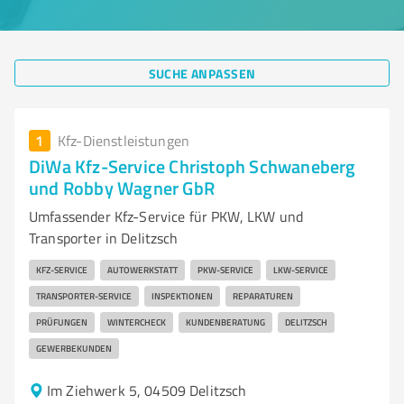
SUCHE ANPASSEN
1
Kfz-Dienstleistungen
DiWa Kfz-Service Christoph Schwaneberg
und Robby Wagner GbR
Umfassender Kfz-Service für PKW, LKW und
Transporter in Delitzsch
KFZ-SERVICE
AUTOWERKSTATT
PKW-SERVICE
LKW-SERVICE
TRANSPORTER-SERVICE
INSPEKTIONEN
REPARATUREN
PRÜFUNGEN
WINTERCHECK
KUNDENBERATUNG
DELITZSCH
GEWERBEKUNDEN
Im Ziehwerk 5, 04509 Delitzsch