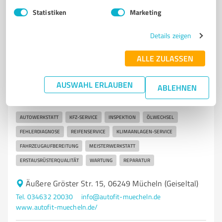
5,00 / 5,00
Statistiken
Marketing
44
Bewertungen
(1 Quelle)
Details zeigen
7
Kfz-Dienstleistungen
ALLE ZULASSEN
AUTOFIT Mücheln (Geiseltal)
AUSWAHL ERLAUBEN
ABLEHNEN
AUTOFIT Mücheln – Ihre Meisterwerkstatt für Kfz-
Service und Reparaturen
AUTOWERKSTATT
KFZ-SERVICE
INSPEKTION
ÖLWECHSEL
FEHLERDIAGNOSE
REIFENSERVICE
KLIMAANLAGEN-SERVICE
FAHRZEUGAUFBEREITUNG
MEISTERWERKSTATT
ERSTAUSRÜSTERQUALITÄT
WARTUNG
REPARATUR
Äußere Gröster Str. 15, 06249 Mücheln (Geiseltal)
Tel. 034632 20030
info@autofit-muecheln.de
www.autofit-muecheln.de/