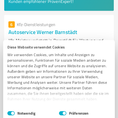
Kunden empfohlener ProvenExpert!
6
Kfz-Dienstleistungen
Autoservice Werner Barnstädt
Kfz-Meisterwerkstatt in Barnstädt für Wartung und
Reparatur aller Fahrzeugtypen
Diese Webseite verwendet Cookies
Wir verwenden Cookies, um Inhalte und Anzeigen zu
KFZ-MEISTERWERKSTATT
FAHRZEUGWARTUNG
AUTOMATIKGETRIEBE
personalisieren, Funktionen für soziale Medien anbieten zu
FAHRASSISTENZSYSTEME
3D-ACHSVERMESSUNG
DIAGNOSETECHNIK
können und die Zugriffe auf unsere Website zu analysieren.
Außerdem geben wir Informationen zu Ihrer Verwendung
REIFENSERVICE
UNFALLREPARATUR
NEU- UND GEBRAUCHTWAGEN
unserer Website an unsere Partner für soziale Medien,
KUNDENZUFRIEDENHEIT
BARNSTÄDT
AUTOSERVICE
Werbung und Analysen weiter. Unsere Partner führen diese
Informationen möglicherweise mit weiteren Daten
Scherne 1A, 06268 Barnstädt
zusammen, die Sie ihnen bereitgestellt haben oder die sie im
info@autoservice-werner.de
Rahmen Ihrer Nutzung der Dienste gesammelt haben.
www.autoservice-werner.de/
Einwilligungsauswahl
Impressum
|
Datenschutzbestimmungen
Notwendig
Präferenzen