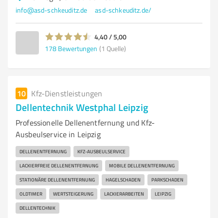
info@asd-schkeuditz.de
asd-schkeuditz.de/
4,40 / 5,00
178
Bewertungen
(1 Quelle)
10
Kfz-Dienstleistungen
Dellentechnik Westphal Leipzig
Professionelle Dellenentfernung und Kfz-
Ausbeulservice in Leipzig
DELLENENTFERNUNG
KFZ-AUSBEULSERVICE
LACKIERFREIE DELLENENTFERNUNG
MOBILE DELLENENTFERNUNG
STATIONÄRE DELLENENTFERNUNG
HAGELSCHADEN
PARKSCHADEN
OLDTIMER
WERTSTEIGERUNG
LACKIERARBEITEN
LEIPZIG
DELLENTECHNIK