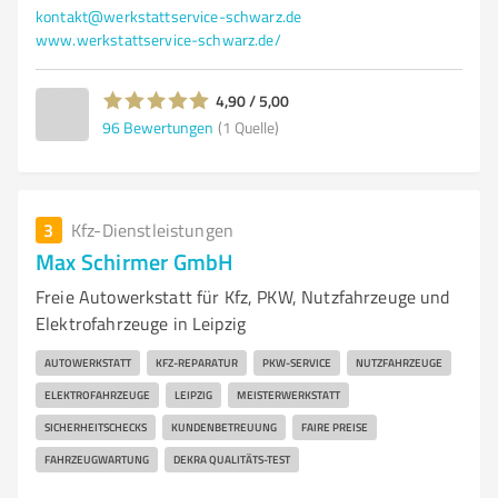
kontakt@werkstattservice-schwarz.de
www.werkstattservice-schwarz.de/
4,90 / 5,00
96
Bewertungen
(1 Quelle)
3
Kfz-Dienstleistungen
Max Schirmer GmbH
Freie Autowerkstatt für Kfz, PKW, Nutzfahrzeuge und
Elektrofahrzeuge in Leipzig
AUTOWERKSTATT
KFZ-REPARATUR
PKW-SERVICE
NUTZFAHRZEUGE
ELEKTROFAHRZEUGE
LEIPZIG
MEISTERWERKSTATT
SICHERHEITSCHECKS
KUNDENBETREUUNG
FAIRE PREISE
FAHRZEUGWARTUNG
DEKRA QUALITÄTS-TEST