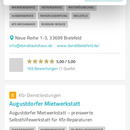
BREMSENSERVICE
REIFENSERVICE
MOTORÖLWECHSEL
KUNDENSERVICE
FAHRZEUGWARTUNG
BIELEFELD
KFZ-MECHANIKER
RUNDUM-SERVICE
Neue Reihe 1-3, 33699 Bielefeld
info@dunddautohaus.de
www.dunddbielefeld.de/
5,00 / 5,00
169
Bewertungen
(1 Quelle)
8
Kfz-Dienstleistungen
Augustdorfer Mietwerkstatt
Augustdorfer Mietwerkstatt – preiswerte
Selbsthilfewerkstatt für Kfz-Reparaturen
MIETWERKSTATT
HOBBYWERKSTATT
SELBSTHILFEWERKSTATT