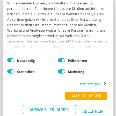
Wir verwenden Cookies, um Inhalte und Anzeigen zu
BREMSENSERVICE
UNFALLINSTANDSETZUNG
REIFENWECHSEL
personalisieren, Funktionen für soziale Medien anbieten zu
können und die Zugriffe auf unsere Website zu analysieren.
WARTUNGSDIENSTLEISTUNGEN
ERSATZTEILE
KUNDENZUFRIEDENHEIT
Außerdem geben wir Informationen zu Ihrer Verwendung
VERL
FAHRZEUGSERVICE
TRANSPARENTE BERATUNG
unserer Website an unsere Partner für soziale Medien,
Werbung und Analysen weiter. Unsere Partner führen diese
Kapellenweg 58B, 33415 Verl
Informationen möglicherweise mit weiteren Daten
info@gerber-automobile.de
gerber-automobile.de/
zusammen, die Sie ihnen bereitgestellt haben oder die sie im
Rahmen Ihrer Nutzung der Dienste gesammelt haben.
4,90 / 5,00
Einwilligungsauswahl
Impressum
|
Datenschutzbestimmungen
Notwendig
Präferenzen
51
Bewertungen
(1 Quelle)
Statistiken
Marketing
7
Details zeigen
Kfz-Dienstleistungen
D & D Bielefeld
ALLE ZULASSEN
D & D Bielefeld - Ihre zuverlässige Autowerkstatt für
Reparaturen und Service
AUSWAHL ERLAUBEN
ABLEHNEN
AUTOWERKSTATT
FAHRZEUGREPARATUR
INSPEKTION
TÜV