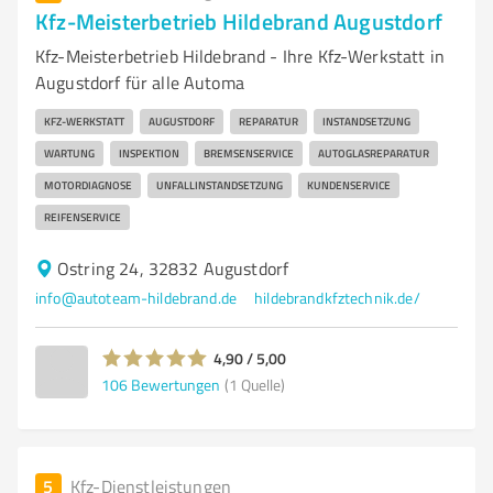
Kfz-Meisterbetrieb Hildebrand Augustdorf
Kfz-Meisterbetrieb Hildebrand - Ihre Kfz-Werkstatt in
Augustdorf für alle Automa
KFZ-WERKSTATT
AUGUSTDORF
REPARATUR
INSTANDSETZUNG
WARTUNG
INSPEKTION
BREMSENSERVICE
AUTOGLASREPARATUR
MOTORDIAGNOSE
UNFALLINSTANDSETZUNG
KUNDENSERVICE
REIFENSERVICE
Ostring 24, 32832 Augustdorf
info@autoteam-hildebrand.de
hildebrandkfztechnik.de/
4,90 / 5,00
106
Bewertungen
(1 Quelle)
5
Kfz-Dienstleistungen