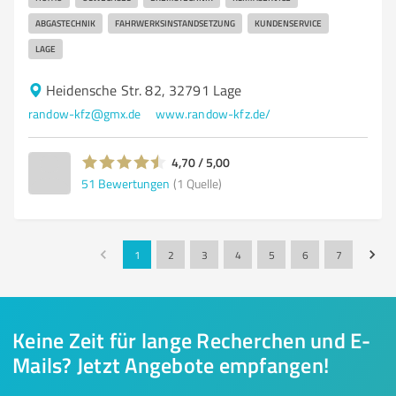
ABGASTECHNIK
FAHRWERKSINSTANDSETZUNG
KUNDENSERVICE
LAGE
Heidensche Str. 82, 32791 Lage
randow-kfz@gmx.de
www.randow-kfz.de/
4,70 / 5,00
51
Bewertungen
(1 Quelle)
1
2
3
4
5
6
7
Keine Zeit für lange Recherchen und E-
Mails? Jetzt Angebote empfangen!