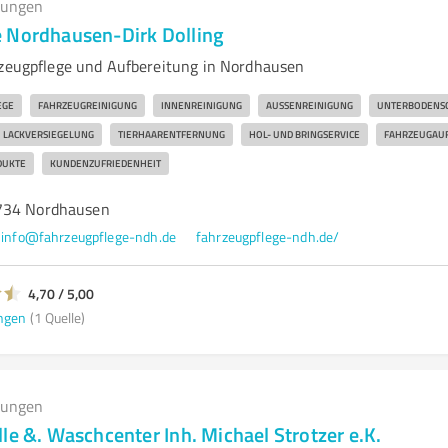
tungen
 Nordhausen-Dirk Dolling
rzeugpflege und Aufbereitung in Nordhausen
EGE
FAHRZEUGREINIGUNG
INNENREINIGUNG
AUSSENREINIGUNG
UNTERBODENS
LACKVERSIEGELUNG
TIERHAARENTFERNUNG
HOL- UND BRINGSERVICE
FAHRZEUGAU
DUKTE
KUNDENZUFRIEDENHEIT
734 Nordhausen
info@fahrzeugpflege-ndh.de
fahrzeugpflege-ndh.de/
4,70 / 5,00
ngen
(1 Quelle)
tungen
le &. Waschcenter Inh. Michael Strotzer e.K.