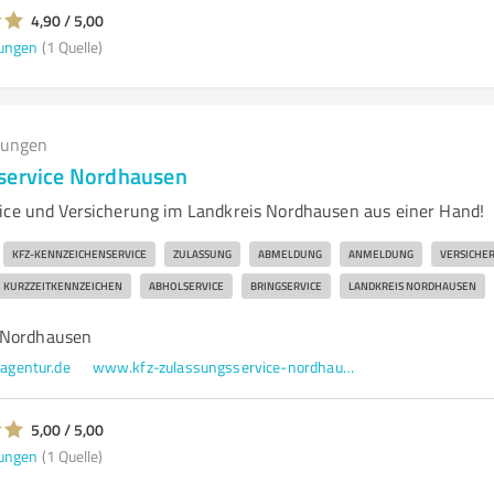
4,90 / 5,00
ungen
(1 Quelle)
tungen
service Nordhausen
ice und Versicherung im Landkreis Nordhausen aus einer Hand!
KFZ-KENNZEICHENSERVICE
ZULASSUNG
ABMELDUNG
ANMELDUNG
VERSICHE
KURZZEITKENNZEICHEN
ABHOLSERVICE
BRINGSERVICE
LANDKREIS NORDHAUSEN
 Nordhausen
gentur.de
www.kfz-zulassungsservice-nordhausen.de/
5,00 / 5,00
ungen
(1 Quelle)