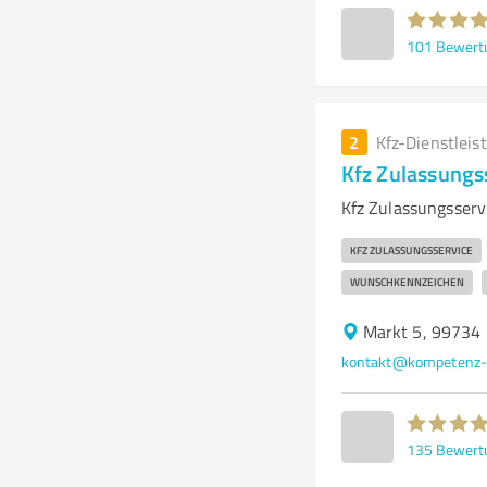
101
Bewert
2
Kfz-Dienstleis
Kfz Zulassungs
Kfz Zulassungsserv
KFZ ZULASSUNGSSERVICE
WUNSCHKENNZEICHEN
Markt 5, 99734
kontakt@kompetenz-a
135
Bewert