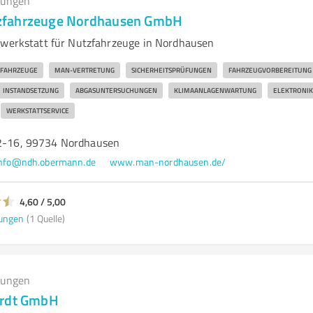
tungen
zfahrzeuge Nordhausen GmbH
owerkstatt für Nutzfahrzeuge in Nordhausen
FAHRZEUGE
MAN-VERTRETUNG
SICHERHEITSPRÜFUNGEN
FAHRZEUGVORBEREITUNG
INSTANDSETZUNG
ABGASUNTERSUCHUNGEN
KLIMAANLAGENWARTUNG
ELEKTRONIK
WERKSTATTSERVICE
12-16, 99734 Nordhausen
info@ndh.obermann.de
www.man-nordhausen.de/
4,60 / 5,00
ungen
(1 Quelle)
tungen
ardt GmbH