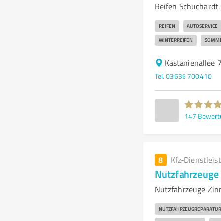
Reifen Schuchardt G
REIFEN
AUTOSERVICE
WINTERREIFEN
SOMME
Kastanienallee 
Tel. 03636 700410
147
Bewert
8
Kfz-Dienstleis
Nutzfahrzeuge
Nutzfahrzeuge Zin
NUTZFAHRZEUGREPARATUR