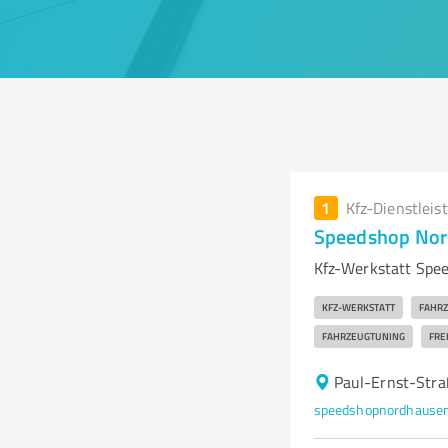
1
Kfz-Dienstleis
Speedshop No
Kfz-Werkstatt Spe
KFZ-WERKSTATT
FAHR
FAHRZEUGTUNING
FRE
Paul-Ernst-Str
speedshopnordhaus