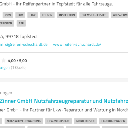
mbH - Ihr Reifenpartner in Topfstedt für alle Fahrzeuge.
PKW
SUV
LKW
FELGEN
INSPEKTION
BREMSEN-SERVICE
ACHSVERM
RREIFEN
EFR
7A, 99718 Topfstedt
info@reifen-schuchardt.de
www.reifen-schuchardt.de/
4,00 / 5,00
ungen
(1 Quelle)
tungen
 Zinner GmbH Nutzfahrzeugreparatur und Nutzfahr
ner GmbH - Ihr Partner für Lkw-Reparatur und Wartung in Nord
NUTZFAHRZEUGWARTUNG
LKW-WERKSTATT
NORDHAUSEN
LASTKRAFTWAGEN