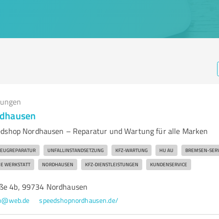
tungen
rdhausen
edshop Nordhausen – Reparatur und Wartung für alle Marken
ZEUGREPARATUR
UNFALLINSTANDSETZUNG
KFZ-WARTUNG
HU AU
BREMSEN-SERV
IE WERKSTATT
NORDHAUSEN
KFZ-DIENSTLEISTUNGEN
KUNDENSERVICE
aße 4b, 99734 Nordhausen
en@web.de
speedshopnordhausen.de/