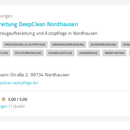
tungen
reitung DeepClean Nordhausen
rzeugaufbereitung und Autopflege in Nordhausen
PROFESSIONELLE AUTOPFLEGE
INNENRAUMREINIGUNG
AUSSENREINIGUNG
KERA
ELUNG
POLSTERREINIGUNG
FAHRZEUGPFLEGE
HANDWÄSCHE
SMART-REPAIR
ann-Straße 2, 99734 Nordhausen
pclean-autopflege.de/
5,00 / 5,00
ngen
(1 Quelle)