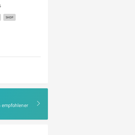
s
SHOP
en empfohlener