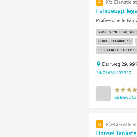
4
Kfz-Dienstleis
Fahrzeugpflege
Professionelle Fah
PROFESSIONELLE AUTOPFL
GERUCHSBEHANDLUNG
HOCHWERTIGE PFLEGEPRO
Darrweg 29, 99
Tel. 03631 603550
66
Bewertu
5
Kfz-Dienstleis
Honsel Tankstel