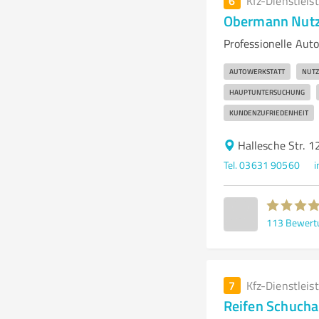
6
Kfz-Dienstleis
Obermann Nut
Professionelle Aut
AUTOWERKSTATT
NUTZ
HAUPTUNTERSUCHUNG
KUNDENZUFRIEDENHEIT
Hallesche Str. 
Tel. 03631 90560
113
Bewert
7
Kfz-Dienstleis
Reifen Schuch