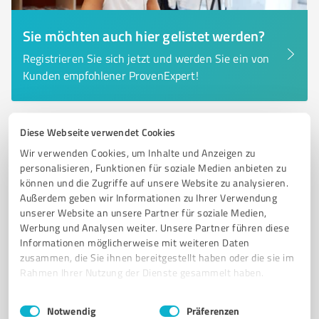
Sie möchten auch hier gelistet werden?
Registrieren Sie sich jetzt und werden Sie ein von
Kunden empfohlener ProvenExpert!
Diese Webseite verwendet Cookies
6
Kfz-Dienstleistungen
Wir verwenden Cookies, um Inhalte und Anzeigen zu
Dellen-Technik GmbH Würzburg
personalisieren, Funktionen für soziale Medien anbieten zu
Lackierfreies Ausbeulen und Fahrzeugaufbereitung in
können und die Zugriffe auf unsere Website zu analysieren.
Würzburg
Außerdem geben wir Informationen zu Ihrer Verwendung
unserer Website an unsere Partner für soziale Medien,
DELLEN-TECHNIK
KAROSSERIEWERKSTATT
LACKIERFREIES AUSBEULEN
Werbung und Analysen weiter. Unsere Partner führen diese
Informationen möglicherweise mit weiteren Daten
HAGELSCHÄDEN
PARKREMPLER
SMART REPAIR
zusammen, die Sie ihnen bereitgestellt haben oder die sie im
FAHRZEUGAUFBEREITUNG
LEASING-RÜCKGABE
Rahmen Ihrer Nutzung der Dienste gesammelt haben.
KUNDENZUFRIEDENHEIT
PROFESSIONELLE REPARATUR
Einwilligungsauswahl
Impressum
|
Datenschutzbestimmungen
SCHADENSABWICKLUNG
WÜRZBURG
Notwendig
Präferenzen