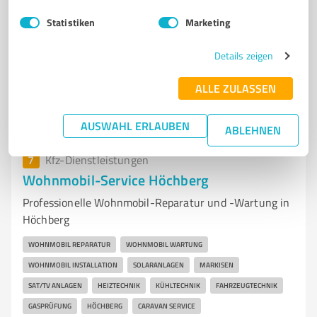
Huberstraße 11a, 97084 Würzburg
Statistiken
Marketing
info@dellen-technik.de
dellen-technik.de/
Details zeigen
4,80 / 5,00
ALLE ZULASSEN
90
Bewertungen
(1 Quelle)
AUSWAHL ERLAUBEN
ABLEHNEN
7
Kfz-Dienstleistungen
Wohnmobil-Service Höchberg
Professionelle Wohnmobil-Reparatur und -Wartung in
Höchberg
WOHNMOBIL REPARATUR
WOHNMOBIL WARTUNG
WOHNMOBIL INSTALLATION
SOLARANLAGEN
MARKISEN
SAT/TV ANLAGEN
HEIZTECHNIK
KÜHLTECHNIK
FAHRZEUGTECHNIK
GASPRÜFUNG
HÖCHBERG
CARAVAN SERVICE