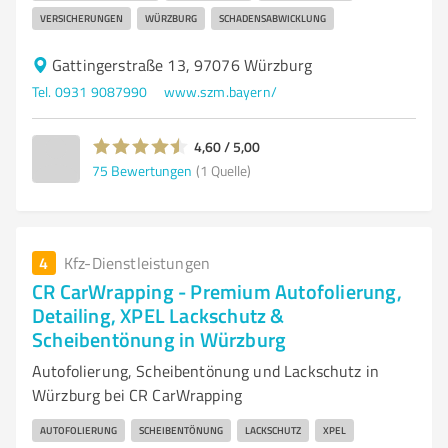
VERSICHERUNGEN
WÜRZBURG
SCHADENSABWICKLUNG
Gattingerstraße 13, 97076 Würzburg
Tel. 0931 9087990
www.szm.bayern/
4,60 / 5,00
75
Bewertungen
(1 Quelle)
4
Kfz-Dienstleistungen
CR CarWrapping - Premium Autofolierung,
Detailing, XPEL Lackschutz &
Scheibentönung in Würzburg
Autofolierung, Scheibentönung und Lackschutz in
Würzburg bei CR CarWrapping
AUTOFOLIERUNG
SCHEIBENTÖNUNG
LACKSCHUTZ
XPEL