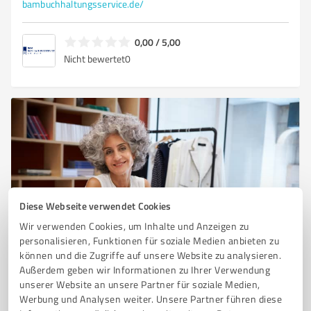
bambuchhaltungsservice.de/
0,00 / 5,00
Nicht bewertet
0
Diese Webseite verwendet Cookies
Wir verwenden Cookies, um Inhalte und Anzeigen zu
Sie möchten auch hier gelistet werden?
personalisieren, Funktionen für soziale Medien anbieten zu
Registrieren Sie sich jetzt und werden Sie ein von
können und die Zugriffe auf unsere Website zu analysieren.
Außerdem geben wir Informationen zu Ihrer Verwendung
Kunden empfohlener ProvenExpert!
unserer Website an unsere Partner für soziale Medien,
Werbung und Analysen weiter. Unsere Partner führen diese