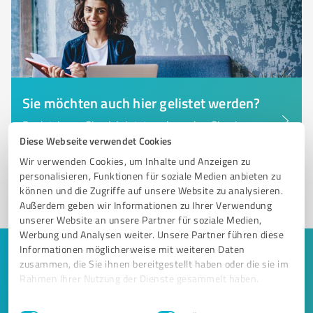
Sie möchten auch hier gelistet werden?
Registrieren Sie sich jetzt und werden Sie ein von
Kunden empfohlener ProvenExpert!
Diese Webseite verwendet Cookies
Wir verwenden Cookies, um Inhalte und Anzeigen zu
personalisieren, Funktionen für soziale Medien anbieten zu
können und die Zugriffe auf unsere Website zu analysieren.
1
Außerdem geben wir Informationen zu Ihrer Verwendung
unserer Website an unsere Partner für soziale Medien,
Werbung und Analysen weiter. Unsere Partner führen diese
Informationen möglicherweise mit weiteren Daten
Keine Zeit für lange Recherchen und E-
zusammen, die Sie ihnen bereitgestellt haben oder die sie im
Mails? Jetzt Angebote empfangen!
Rahmen Ihrer Nutzung der Dienste gesammelt haben.
Einwilligungsauswahl
Impressum
|
Datenschutzbestimmungen