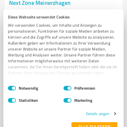
Next Zone Meinerzhagen
Branding-Agentur für einzigartige Onlinepräsenz und
Diese Webseite verwendet Cookies
Sichtbarkeit in Meinerzhagen
Wir verwenden Cookies, um Inhalte und Anzeigen zu
BRANDING-AGENTUR
ONLINEPRÄSENZ
WEBDESIGN
SOCIAL MEDIA
personalisieren, Funktionen für soziale Medien anbieten zu
können und die Zugriffe auf unsere Website zu analysieren.
SICHTBARKEIT
MARKETING-INSTRUMENTE
INDIVIDUELLE LÖSUNGEN
Außerdem geben wir Informationen zu Ihrer Verwendung
DIGITALE STRATEGIE
KUNDENORIENTIERUNG
MARKENIDENTITÄT
unserer Website an unsere Partner für soziale Medien,
MEINERZHAGEN
COACHING
Werbung und Analysen weiter. Unsere Partner führen diese
Informationen möglicherweise mit weiteren Daten
Derschlager Str. 1, 58540 Meinerzhagen
zusammen, die Sie ihnen bereitgestellt haben oder die sie im
Rahmen Ihrer Nutzung der Dienste gesammelt haben.
info@next-zone.de
next-zone.de/
Einwilligungsauswahl
Impressum
|
Datenschutzbestimmungen
Notwendig
Präferenzen
5,00 / 5,00
5
Bewertungen
(1 Quelle)
Statistiken
Marketing
Details zeigen
7
Marketing
ALLE ZULASSEN