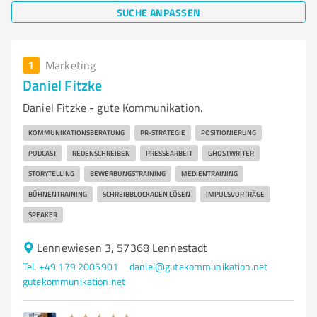
SUCHE ANPASSEN
1
Marketing
Daniel Fitzke
Daniel Fitzke - gute Kommunikation.
KOMMUNIKATIONSBERATUNG
PR-STRATEGIE
POSITIONIERUNG
PODCAST
REDENSCHREIBEN
PRESSEARBEIT
GHOSTWRITER
STORYTELLING
BEWERBUNGSTRAINING
MEDIENTRAINING
BÜHNENTRAINING
SCHREIBBLOCKADEN LÖSEN
IMPULSVORTRÄGE
SPEAKER
Lennewiesen 3, 57368 Lennestadt
Tel. +49 179 2005901
daniel@gutekommunikation.net
gutekommunikation.net