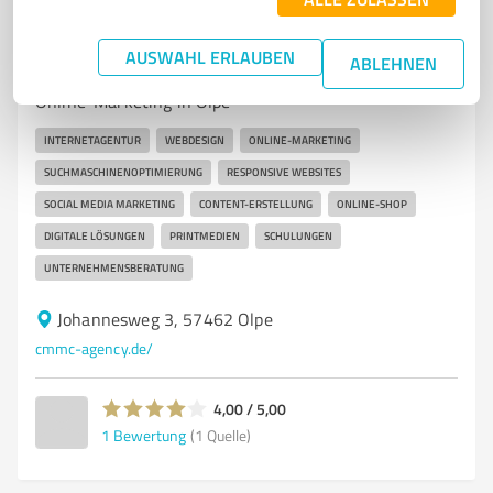
CMMC cross.media.marketing.consulting
Internet Agentur
AUSWAHL ERLAUBEN
ABLEHNEN
Full-Service Internetagentur für Webdesign und
Online-Marketing in Olpe
INTERNETAGENTUR
WEBDESIGN
ONLINE-MARKETING
SUCHMASCHINENOPTIMIERUNG
RESPONSIVE WEBSITES
SOCIAL MEDIA MARKETING
CONTENT-ERSTELLUNG
ONLINE-SHOP
DIGITALE LÖSUNGEN
PRINTMEDIEN
SCHULUNGEN
UNTERNEHMENSBERATUNG
Johannesweg 3, 57462 Olpe
cmmc-agency.de/
4,00 / 5,00
1
Bewertung
(1 Quelle)