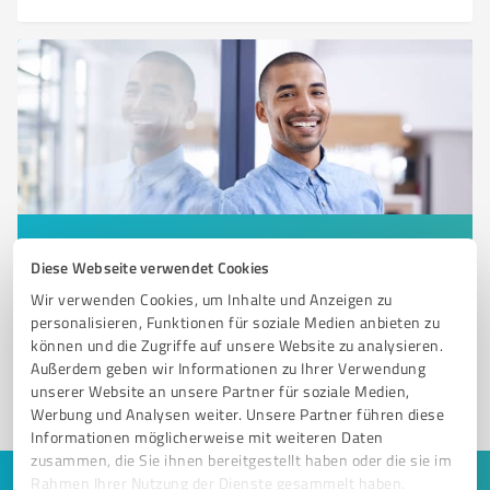
Sie möchten auch hier gelistet werden?
Diese Webseite verwendet Cookies
Registrieren Sie sich jetzt und werden Sie ein von
Wir verwenden Cookies, um Inhalte und Anzeigen zu
Kunden empfohlener ProvenExpert!
personalisieren, Funktionen für soziale Medien anbieten zu
können und die Zugriffe auf unsere Website zu analysieren.
Außerdem geben wir Informationen zu Ihrer Verwendung
unserer Website an unsere Partner für soziale Medien,
1
Werbung und Analysen weiter. Unsere Partner führen diese
Informationen möglicherweise mit weiteren Daten
zusammen, die Sie ihnen bereitgestellt haben oder die sie im
Rahmen Ihrer Nutzung der Dienste gesammelt haben.