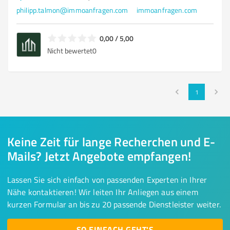
philipp.talmon@immoanfragen.com
immoanfragen.com
0,00 / 5,00
Nicht bewertet
0
1
Keine Zeit für lange Recherchen und E-
Mails? Jetzt Angebote empfangen!
Lassen Sie sich einfach von passenden Experten in Ihrer
Nähe kontaktieren! Wir leiten Ihr Anliegen aus einem
kurzen Formular an bis zu 20 passende Dienstleister weiter.
SO EINFACH GEHT'S