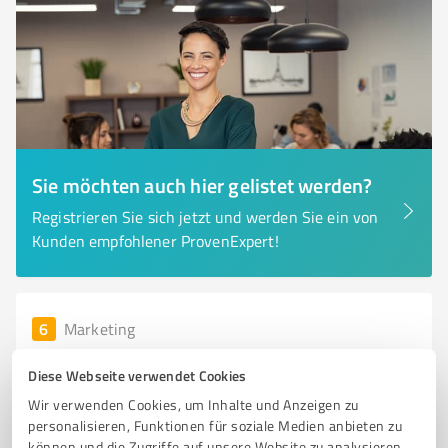
Sie möchten auch hier gelistet werden?
Registrieren Sie sich jetzt und werden Sie ein von
Kunden empfohlener ProvenExpert!
6
Marketing
WITT WERBETECHNIK Wiedergeltingen
Diese Webseite verwendet Cookies
WITT WERBETECHNIK - Ihre Werbeagentur für
Wir verwenden Cookies, um Inhalte und Anzeigen zu
kreative Drucklösungen in München
personalisieren, Funktionen für soziale Medien anbieten zu
können und die Zugriffe auf unsere Website zu analysieren.