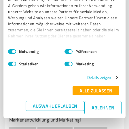
WERBEAGENTUR
WERBETECHNIK
DRUCKVORSTUFE
Außerdem geben wir Informationen zu Ihrer Verwendung
FOLIENBESCHRIFTUNGEN
TEXTILDRUCK
UV-DIGITALDRUCK
unserer Website an unsere Partner für soziale Medien,
GESCHÄFTSDRUCKSACHEN
PVC-BANNER
KFZ-BESCHRIFTUNGEN
Werbung und Analysen weiter. Unsere Partner führen diese
Informationen möglicherweise mit weiteren Daten
INDIVIDUELLE TEXTILIEN
KREATIVE DRUCKLÖSUNGEN
QUALITÄTSDRUCK
zusammen, die Sie ihnen bereitgestellt haben oder die sie im
Rahmen Ihrer Nutzung der Dienste gesammelt haben.
Molkereistraße 16, 86879 Wiedergeltingen
info@witt-werbetechnik.de
www.witt-werbetechnik.de/
Einwilligungsauswahl
Impressum
|
Datenschutzbestimmungen
Notwendig
Präferenzen
5,00 / 5,00
Statistiken
Marketing
7
Bewertungen
(1 Quelle)
Details zeigen
ALLE ZULASSEN
7
Marketing
Steiger Complete GmbH
AUSWAHL ERLAUBEN
ABLEHNEN
Werbeagentur Steiger Complete in Mindelheim für
Markenentwicklung und Marketingl