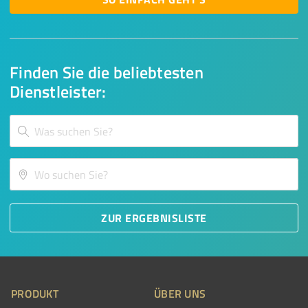
Finden Sie die beliebtesten
Dienstleister:
ZUR ERGEBNISLISTE
PRODUKT
ÜBER UNS