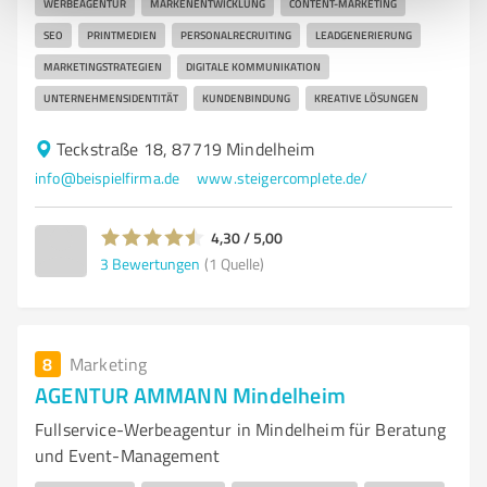
WERBEAGENTUR
MARKENENTWICKLUNG
CONTENT-MARKETING
SEO
PRINTMEDIEN
PERSONALRECRUITING
LEADGENERIERUNG
MARKETINGSTRATEGIEN
DIGITALE KOMMUNIKATION
UNTERNEHMENSIDENTITÄT
KUNDENBINDUNG
KREATIVE LÖSUNGEN
Teckstraße 18, 87719 Mindelheim
info@beispielfirma.de
www.steigercomplete.de/
4,30 / 5,00
3
Bewertungen
(1 Quelle)
8
Marketing
AGENTUR AMMANN Mindelheim
Fullservice-Werbeagentur in Mindelheim für Beratung
und Event-Management