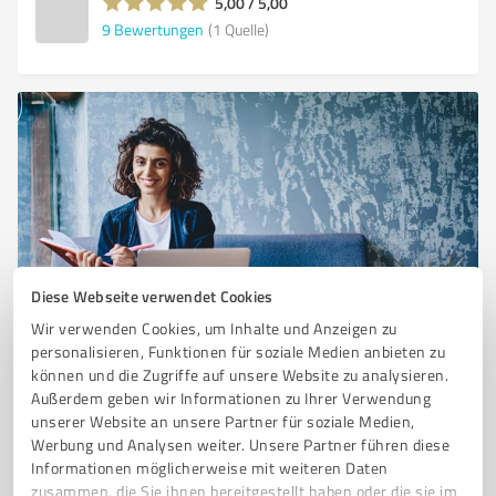
5,00 / 5,00
9
Bewertungen
(1 Quelle)
Diese Webseite verwendet Cookies
Sie möchten auch hier gelistet werden?
Wir verwenden Cookies, um Inhalte und Anzeigen zu
Registrieren Sie sich jetzt und werden Sie ein von
personalisieren, Funktionen für soziale Medien anbieten zu
Kunden empfohlener ProvenExpert!
können und die Zugriffe auf unsere Website zu analysieren.
Außerdem geben wir Informationen zu Ihrer Verwendung
unserer Website an unsere Partner für soziale Medien,
Werbung und Analysen weiter. Unsere Partner führen diese
1
Informationen möglicherweise mit weiteren Daten
zusammen, die Sie ihnen bereitgestellt haben oder die sie im