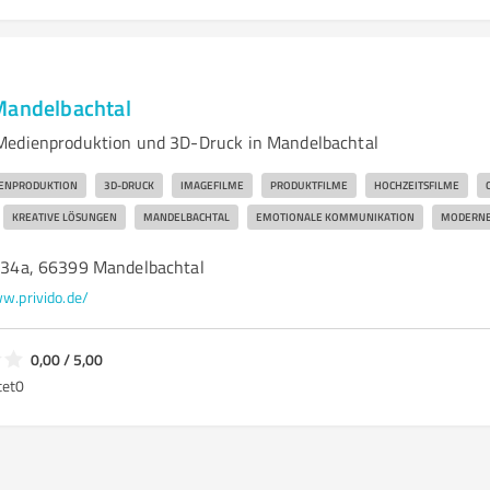
Mandelbachtal
Medienproduktion und 3D-Druck in Mandelbachtal
ENPRODUKTION
3D-DRUCK
IMAGEFILME
PRODUKTFILME
HOCHZEITSFILME
KREATIVE LÖSUNGEN
MANDELBACHTAL
EMOTIONALE KOMMUNIKATION
MODERNE
r. 34a, 66399 Mandelbachtal
w.privido.de/
0,00 / 5,00
tet
0