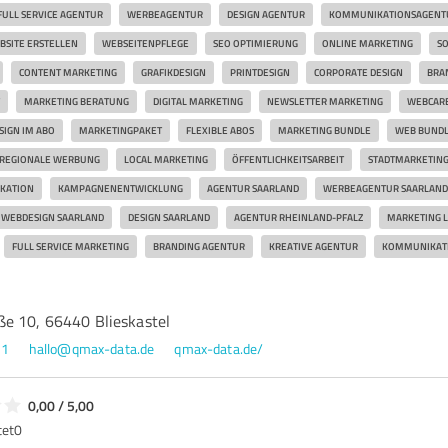
FULL SERVICE AGENTUR
WERBEAGENTUR
DESIGN AGENTUR
KOMMUNIKATIONSAGENT
BSITE ERSTELLEN
WEBSEITENPFLEGE
SEO OPTIMIERUNG
ONLINE MARKETING
SO
CONTENT MARKETING
GRAFIKDESIGN
PRINTDESIGN
CORPORATE DESIGN
BRA
MARKETING BERATUNG
DIGITAL MARKETING
NEWSLETTER MARKETING
WEBCAR
SIGN IM ABO
MARKETINGPAKET
FLEXIBLE ABOS
MARKETING BUNDLE
WEB BUND
REGIONALE WERBUNG
LOCAL MARKETING
ÖFFENTLICHKEITSARBEIT
STADTMARKETIN
KATION
KAMPAGNENENTWICKLUNG
AGENTUR SAARLAND
WERBEAGENTUR SAARLAND
WEBDESIGN SAARLAND
DESIGN SAARLAND
AGENTUR RHEINLAND-PFALZ
MARKETING 
FULL SERVICE MARKETING
BRANDING AGENTUR
KREATIVE AGENTUR
KOMMUNIKAT
e 10, 66440 Blieskastel
91
hallo@qmax-data.de
qmax-data.de/
0,00 / 5,00
tet
0