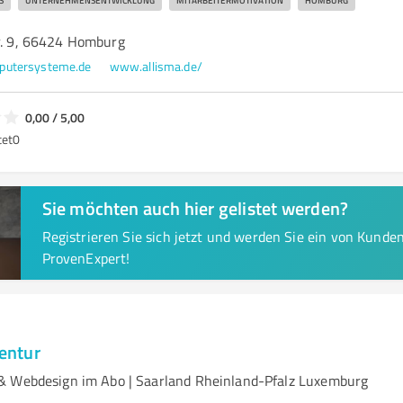
S
UNTERNEHMENSENTWICKLUNG
MITARBEITERMOTIVATION
HOMBURG
tr. 9, 66424 Homburg
putersysteme.de
www.allisma.de/
0,00 / 5,00
tet
0
Sie möchten auch hier gelistet werden?
Registrieren Sie sich jetzt und werden Sie ein von Kund
ProvenExpert!
entur
& Webdesign im Abo | Saarland Rheinland-Pfalz Luxemburg