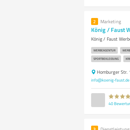
2
Marketing
König / Faust 
König / Faust Werb
WERBEAGENTUR
WERB
SPORTBEKLEIDUNG
KR
Homburger Str.
info@koenig-faust.de
40
Bewertu
3
Dienstleistun