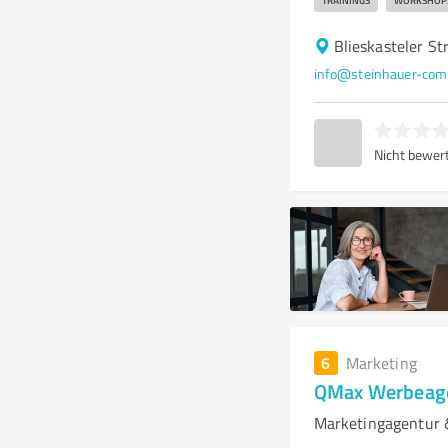
TRAININGS
WORKSHOP
Blieskasteler S
info@steinhauer-com
Nicht bewer
6
Marketing
QMax Werbeag
Marketingagentur 