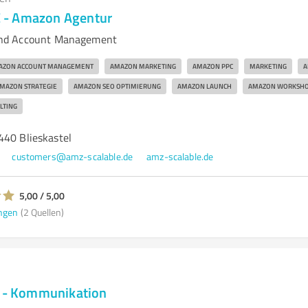
- Amazon Agentur
nd Account Management
AZON ACCOUNT MANAGEMENT
AMAZON MARKETING
AMAZON PPC
MARKETING
A
MAZON STRATEGIE
AMAZON SEO OPTIMIERUNG
AMAZON LAUNCH
AMAZON WORKSH
LTING
440 Blieskastel
customers@amz-scalable.de
amz-scalable.de
5,00 / 5,00
ngen
(2 Quellen)
e - Kommunikation