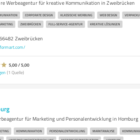
Ihre Werbeagentur für kreative Kommunikation in Zweibrücken
UNIKATION
CORPORATE DESIGN
KLASSISCHE WERBUNG
WEB DESIGN
VERPACKU
RKETING
ZWEIBRÜCKEN
FULL-SERVICE-AGENTUR
KREATIVE LÖSUNGEN
 66482 Zweibrücken
formart.com/
5,00 / 5,00
gen
(1 Quelle)
urg
rbeagentur für Marketing und Personalentwicklung in Homburg
ETING
KOMMUNIKATION
PERSONALENTWICKLUNG
MARKTANALYSE
KOMMUNIKA