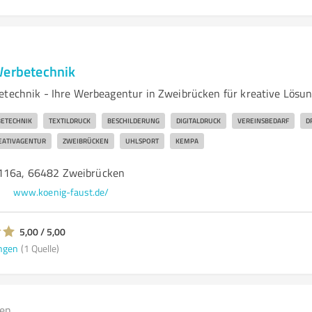
Werbetechnik
etechnik - Ihre Werbeagentur in Zweibrücken für kreative Lösu
ETECHNIK
TEXTILDRUCK
BESCHILDERUNG
DIGITALDRUCK
VEREINSBEDARF
D
EATIVAGENTUR
ZWEIBRÜCKEN
UHLSPORT
KEMPA
 116a, 66482 Zweibrücken
www.koenig-faust.de/
5,00 / 5,00
ngen
(1 Quelle)
gen