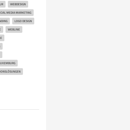
UR
WEBDESIGN
CIAL MEDIA MARKETING
NDING
LOGO DESIGN
E
WEBLINE
LE
G
LUXEMBURG
IONSLÖSUNGEN