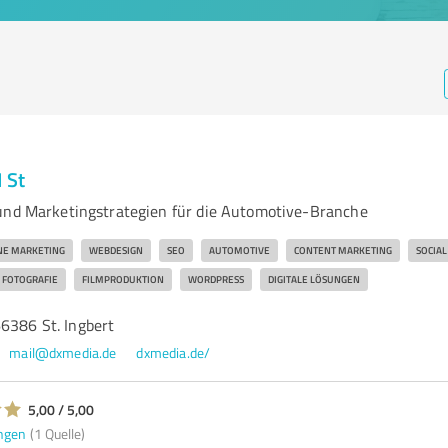
 St
und Marketingstrategien für die Automotive-Branche
NE MARKETING
WEBDESIGN
SEO
AUTOMOTIVE
CONTENT MARKETING
SOCIAL
FOTOGRAFIE
FILMPRODUKTION
WORDPRESS
DIGITALE LÖSUNGEN
6386 St. Ingbert
mail@dxmedia.de
dxmedia.de/
5,00 / 5,00
ngen
(1 Quelle)