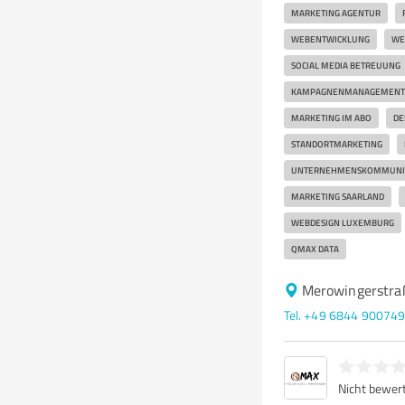
MARKETING AGENTUR
WEBENTWICKLUNG
WE
SOCIAL MEDIA BETREUUNG
KAMPAGNENMANAGEMENT
MARKETING IM ABO
DE
STANDORTMARKETING
UNTERNEHMENSKOMMUNI
MARKETING SAARLAND
WEBDESIGN LUXEMBURG
QMAX DATA
Merowingerstraß
Tel. +49 6844 90074
Nicht bewer