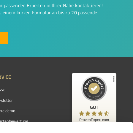
on passenden Experten in Ihrer Nähe kontaktieren!
us einem kurzen Formular an bis zu 20 passende
RVICE
sse
Kundenbewertungen und Erfahrungen zu
ProvenExpert.com
sletter
GUT
%
97
GUT
ine demo
Empfehlungen auf
ProvenExpert.com
ProvenExpert.com
5,00
/
4,42
ertenbewertung
7.103
ertenverzeichnis
Kundenbewertungen