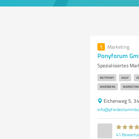
1
Marketing
Ponyforum Gm
Spezialisiertes Ma
REITPONY
KAUF
V
MARSBERG
MARKETIN
Eichenweg 5, 3
info@pferdestammbu
41
Bewertu