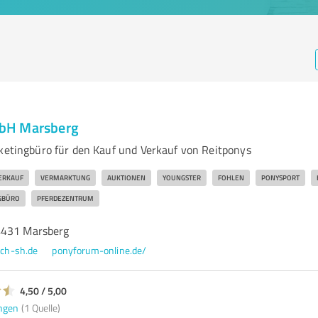
bH Marsberg
rketingbüro für den Kauf und Verkauf von Reitponys
ERKAUF
VERMARKTUNG
AUKTIONEN
YOUNGSTER
FOHLEN
PONYSPORT
GBÜRO
PFERDEZENTRUM
4431 Marsberg
ch-sh.de
ponyforum-online.de/
4,50 / 5,00
ngen
(1 Quelle)