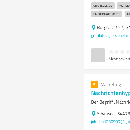
GRAFIKDESIGN
WERBE
EMOTIONALE FOTOS
F
Burgstraße 7, 
grafikdesign-wilhelm.
Nicht bewer
5
Marketing
Nachrichtenhy
Der Begriff „Nachr
Swansea, 3447
johnleo1230909@gma