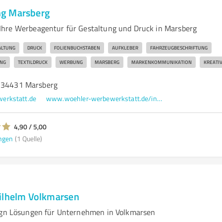
g Marsberg
Ihre Werbeagentur für Gestaltung und Druck in Marsberg
ALTUNG
DRUCK
FOLIENBUCHSTABEN
AUFKLEBER
FAHRZEUGBESCHRIFTUNG
NG
TEXTILDRUCK
WERBUNG
MARSBERG
MARKENKOMMUNIKATION
KREATIV
, 34431 Marsberg
erkstatt.de
www.woehler-werbewerkstatt.de/index.php/de/
4,90 / 5,00
ngen
(1 Quelle)
ilhelm Volkmarsen
ign Lösungen für Unternehmen in Volkmarsen