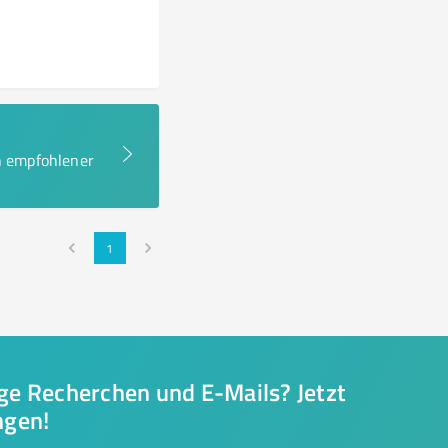
en empfohlener
1
nge Recherchen und E-Mails? Jetzt
ngen!