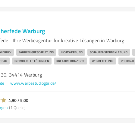
cherfede Warburg
ede - Ihre Werbeagentur für kreative Lösungen in Warburg
TALDRUCK
FAHRZEUGBESCHRIFTUNG
LICHTWERBUNG
SCHAUFENSTERBEKLEBUNG
EBAU
INDIVIDUELLE LÖSUNGEN
KREATIVE KONZEPTE
WERBETECHNIK
REGIONA
. 30, 34414 Warburg
.de
www.werbestudiogbr.de/
4,90 / 5,00
ngen
(1 Quelle)