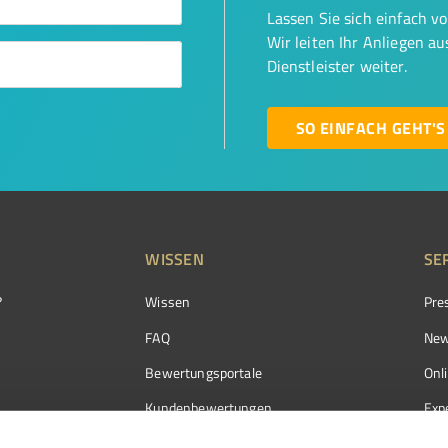
Lassen Sie sich einfach v
Wir leiten Ihr Anliegen a
Dienstleister weiter.
SO EINFACH GEHT'S
WISSEN
SE
?
Wissen
Pre
FAQ
New
Bewertungsportale
Onl
Kundenbewertungen
Exp
Kundenzufriedenheit
Exp