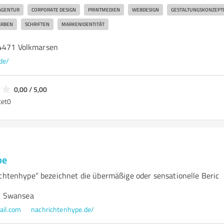
AGENTUR
CORPORATE DESIGN
PRINTMEDIEN
WEBDESIGN
GESTALTUNGSKONZEPT
ARBEN
SCHRIFTEN
MARKENIDENTITÄT
34471 Volkmarsen
de/
0,00 / 5,00
tet
0
pe
ichtenhype“ bezeichnet die übermäßige oder sensationelle Beric
3 Swansea
il.com
nachrichtenhype.de/