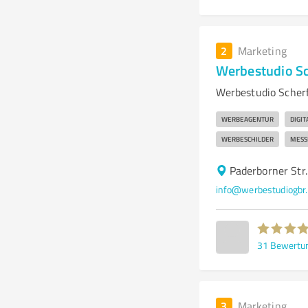
2
Marketing
Werbestudio S
Werbestudio Scherf
WERBEAGENTUR
DIGI
WERBESCHILDER
MESS
Paderborner Str
info@werbestudiogbr
31
Bewertu
3
Marketing