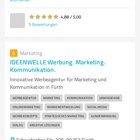
4,88 / 5,00
5
Bewertungen
5
Marketing
IDEENWELLE Werbung. Marketing.
Kommunikation.
Innovative Werbeagentur für Marketing und
Kommunikation in Fürth
WERBEAGENTUR
MARKETING
KOMMUNIKATION
GRAFIKDESIGN
ONLINEMARKETING
MARKENENTWICKLUNG
SOCIAL MEDIA
WERBEKONZEPTE
STRATEGISCHES MARKETING
KUNDENBINDUNG
DIALOG
KREATIVE LÖSUNGEN
Schwabacher Str. 106, 90763 Fürth