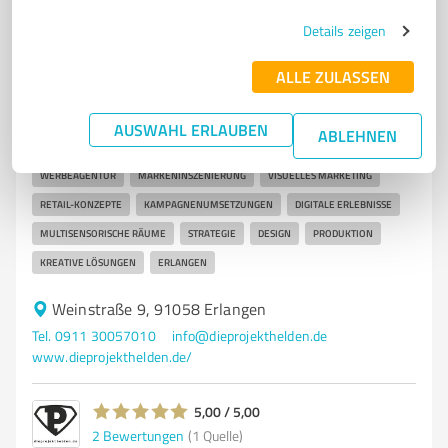
Details zeigen
7
Marketing
ALLE ZULASSEN
DIE PROJEKTHELDEN GmbH
Kreative Werbeagentur für Markeninszenierung und
AUSWAHL ERLAUBEN
ABLEHNEN
visuelles Marketing in Erlangen
WERBEAGENTUR
MARKENINSZENIERUNG
VISUELLES MARKETING
RETAIL-KONZEPTE
KAMPAGNENUMSETZUNGEN
DIGITALE ERLEBNISSE
MULTISENSORISCHE RÄUME
STRATEGIE
DESIGN
PRODUKTION
KREATIVE LÖSUNGEN
ERLANGEN
Weinstraße 9, 91058 Erlangen
Tel. 0911 30057010
info@dieprojekthelden.de
www.dieprojekthelden.de/
5,00 / 5,00
2
Bewertungen
(1 Quelle)