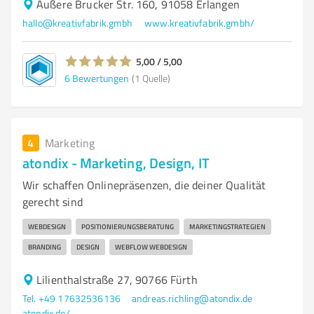
Äußere Brucker Str. 160, 91058 Erlangen
hallo@kreativfabrik.gmbh
www.kreativfabrik.gmbh/
5,00 / 5,00
6
Bewertungen
(1 Quelle)
4
Marketing
atondix - Marketing, Design, IT
Wir schaffen Onlinepräsenzen, die deiner Qualität
gerecht sind
WEBDESIGN
POSITIONIERUNGSBERATUNG
MARKETINGSTRATEGIEN
BRANDING
DESIGN
WEBFLOW WEBDESIGN
Lilienthalstraße 27, 90766 Fürth
Tel. +49 17632536136
andreas.richling@atondix.de
atondix.de/