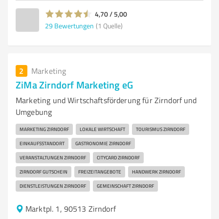
4,70 / 5,00
29
Bewertungen
(1 Quelle)
2
Marketing
ZiMa Zirndorf Marketing eG
Marketing und Wirtschaftsförderung für Zirndorf und
Umgebung
MARKETING ZIRNDORF
LOKALE WIRTSCHAFT
TOURISMUS ZIRNDORF
EINKAUFSSTANDORT
GASTRONOMIE ZIRNDORF
VERANSTALTUNGEN ZIRNDORF
CITYCARD ZIRNDORF
ZIRNDORF GUTSCHEIN
FREIZEITANGEBOTE
HANDWERK ZIRNDORF
DIENSTLEISTUNGEN ZIRNDORF
GEMEINSCHAFT ZIRNDORF
Marktpl. 1, 90513 Zirndorf