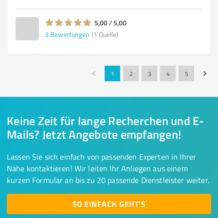
5,00 / 5,00
3
Bewertungen
(1 Quelle)
1
2
3
4
5
Keine Zeit für lange Recherchen und E-
Mails? Jetzt Angebote empfangen!
Lassen Sie sich einfach von passenden Experten in Ihrer
Nähe kontaktieren! Wir leiten Ihr Anliegen aus einem
kurzen Formular an bis zu 20 passende Dienstleister weiter.
SO EINFACH GEHT'S