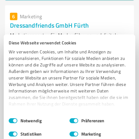
6
Marketing
Dressandfriends GmbH Fürth
Marketingagentur für Markenführung und digitale
Strategien in Fürth
Diese Webseite verwendet Cookies
Wir verwenden Cookies, um Inhalte und Anzeigen zu
MARKETINGAGENTUR
MARKENFÜHRUNG
SOCIAL MEDIA MARKETING
personalisieren, Funktionen für soziale Medien anbieten zu
INFLUENCER MARKETING
E-MAIL MARKETING
MARKENAUFBAU
können und die Zugriffe auf unsere Website zu analysieren.
Außerdem geben wir Informationen zu Ihrer Verwendung
CUSTOMER JOURNEY
CONTENT CREATION
EVENT MARKETING
unserer Website an unsere Partner für soziale Medien,
MARKTEINTRITT
KUNDENBINDUNG
VERTRIEBSSTRATEGIEN
Werbung und Analysen weiter. Unsere Partner führen diese
Informationen möglicherweise mit weiteren Daten
Badstraße 13-15, 90762 Fürth
zusammen, die Sie ihnen bereitgestellt haben oder die sie im
info@dressandfriends.com
dressandfriends.com/
Rahmen Ihrer Nutzung der Dienste gesammelt haben.
Einwilligungsauswahl
Impressum
|
Datenschutzbestimmungen
4,80 / 5,00
Notwendig
Präferenzen
8
Bewertungen
(1 Quelle)
Statistiken
Marketing