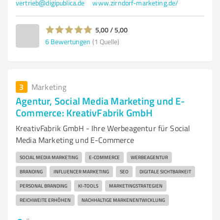
vertrieb@digipublica.de
www.zirndorf-marketing.de/
5,00 / 5,00
6
Bewertungen
(1 Quelle)
3
Marketing
Agentur, Social Media Marketing und E-
Commerce: KreativFabrik GmbH
KreativFabrik GmbH - Ihre Werbeagentur für Social
Media Marketing und E-Commerce
SOCIAL MEDIA MARKETING
E-COMMERCE
WERBEAGENTUR
BRANDING
INFLUENCER MARKETING
SEO
DIGITALE SICHTBARKEIT
PERSONAL BRANDING
KI-TOOLS
MARKETINGSTRATEGIEN
REICHWEITE ERHÖHEN
NACHHALTIGE MARKENENTWICKLUNG