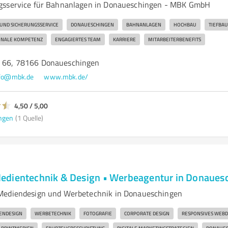
gsservice für Bahnanlagen in Donaueschingen - MBK GmbH
 UND SICHERUNGSSERVICE
DONAUESCHINGEN
BAHNANLAGEN
HOCHBAU
TIEFBAU
ONALE KOMPETENZ
ENGAGIERTES TEAM
KARRIERE
MITARBEITERBENEFITS
e 66, 78166 Donaueschingen
fo@mbk.de
www.mbk.de/
4,50 / 5,00
ngen
(1 Quelle)
edientechnik & Design • Werbeagentur in Donaues
Mediendesign und Werbetechnik in Donaueschingen
ENDESIGN
WERBETECHNIK
FOTOGRAFIE
CORPORATE DESIGN
RESPONSIVES WEBD