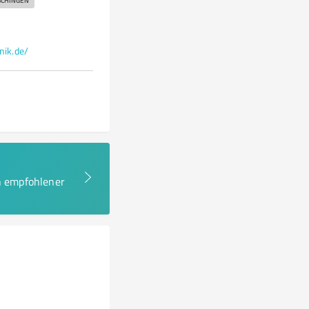
CHINGEN
ik.de/
en empfohlener