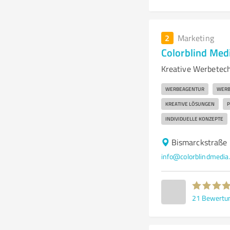
2
Marketing
Colorblind Me
Kreative Werbetech
WERBEAGENTUR
WERB
KREATIVE LÖSUNGEN
P
INDIVIDUELLE KONZEPTE
Bismarckstraße
info@colorblindmedia
21
Bewertu