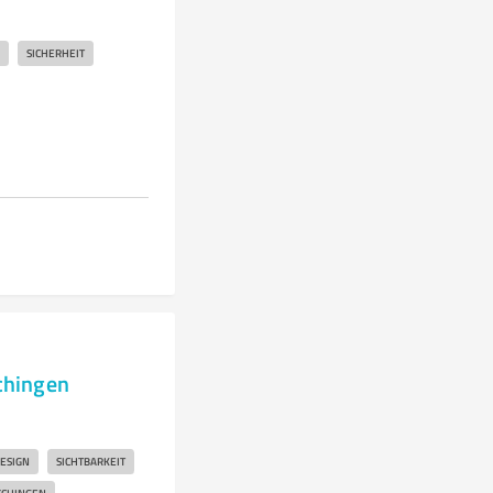
SICHERHEIT
chingen
ESIGN
SICHTBARKEIT