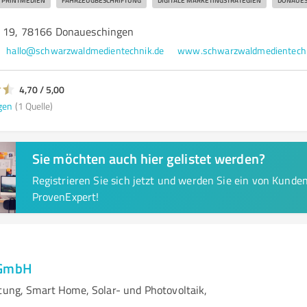
PRINTMEDIEN
FAHRZEUGBESCHRIFTUNG
DIGITALE MARKETINGSTRATEGIEN
DONAUES
e 19, 78166 Donaueschingen
hallo@schwarzwaldmedientechnik.de
www.schwarzwaldmedientechn
4,70 / 5,00
gen
(1 Quelle)
Sie möchten auch hier gelistet werden?
Registrieren Sie sich jetzt und werden Sie ein von Kund
ProvenExpert!
 GmbH
htung, Smart Home, Solar- und Photovoltaik,