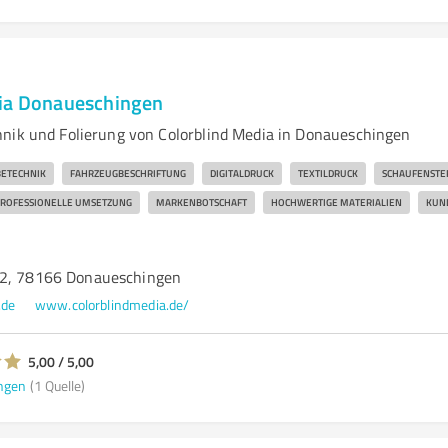
dia Donaueschingen
nik und Folierung von Colorblind Media in Donaueschingen
ETECHNIK
FAHRZEUGBESCHRIFTUNG
DIGITALDRUCK
TEXTILDRUCK
SCHAUFENSTE
ROFESSIONELLE UMSETZUNG
MARKENBOTSCHAFT
HOCHWERTIGE MATERIALIEN
KUN
 2, 78166 Donaueschingen
.de
www.colorblindmedia.de/
5,00 / 5,00
ngen
(1 Quelle)