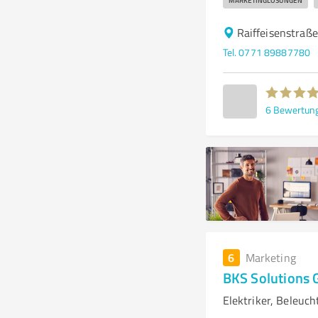
MARKETINGLÖSUNGEN
Raiffeisenstraß
Tel. 0771 89887780
6
Bewertun
6
Marketing
BKS Solutions
Elektriker, Beleuc