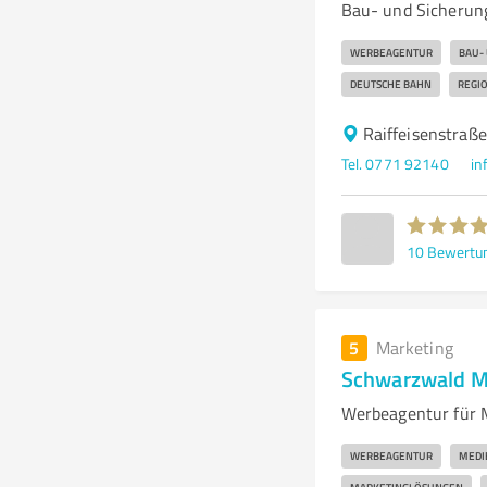
Bau- und Sicherun
WERBEAGENTUR
BAU-
DEUTSCHE BAHN
REGI
Raiffeisenstraß
Tel. 0771 92140
in
10
Bewertu
5
Marketing
Schwarzwald M
Werbeagentur für 
WERBEAGENTUR
MEDI