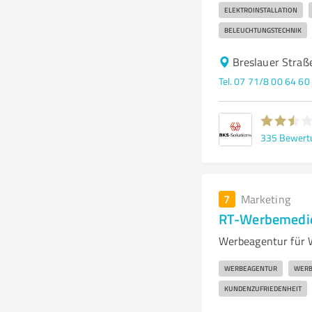
ELEKTROINSTALLATION
BELEUCHTUNGSTECHNIK
Breslauer Straß
Tel. 07 71/8 00 64 60
335
Bewert
7
Marketing
RT-Werbemedi
Werbeagentur für 
WERBEAGENTUR
WERB
KUNDENZUFRIEDENHEIT