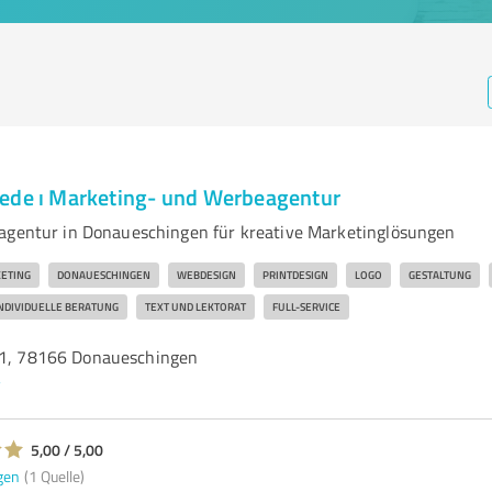
ede ı Marketing- und Werbeagentur
agentur in Donaueschingen für kreative Marketinglösungen
ETING
DONAUESCHINGEN
WEBDESIGN
PRINTDESIGN
LOGO
GESTALTUNG
NDIVIDUELLE BERATUNG
TEXT UND LEKTORAT
FULL-SERVICE
 1, 78166 Donaueschingen
/
5,00 / 5,00
gen
(1 Quelle)