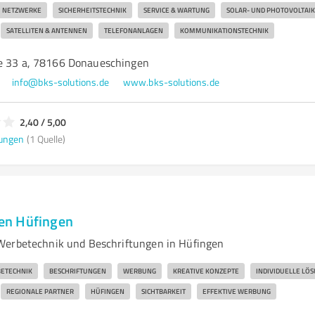
NETZWERKE
SICHERHEITSTECHNIK
SERVICE & WARTUNG
SOLAR- UND PHOTOVOLTAIK
SATELLITEN & ANTENNEN
TELEFONANLAGEN
KOMMUNIKATIONSTECHNIK
e 33 a, 78166 Donaueschingen
info@bks-solutions.de
www.bks-solutions.de
2,40 / 5,00
ungen
(1 Quelle)
en Hüfingen
Werbetechnik und Beschriftungen in Hüfingen
ETECHNIK
BESCHRIFTUNGEN
WERBUNG
KREATIVE KONZEPTE
INDIVIDUELLE LÖ
REGIONALE PARTNER
HÜFINGEN
SICHTBARKEIT
EFFEKTIVE WERBUNG