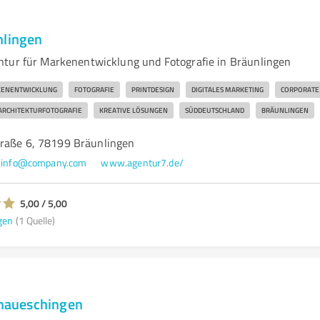
nlingen
tur für Markenentwicklung und Fotografie in Bräunlingen
ENENTWICKLUNG
FOTOGRAFIE
PRINTDESIGN
DIGITALES MARKETING
CORPORATE
ARCHITEKTURFOTOGRAFIE
KREATIVE LÖSUNGEN
SÜDDEUTSCHLAND
BRÄUNLINGEN
raße 6, 78199 Bräunlingen
info@company.com
www.agentur7.de/
5,00 / 5,00
gen
(1 Quelle)
aueschingen