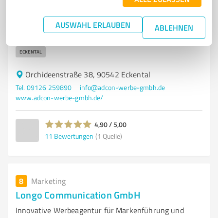
MESSEBAU
3D-DRUCK
MODELLBAU
WERBEAGENTUR
AUSWAHL ERLAUBEN
LICHTTECHNIK
VISUALISIERUNG
PRÄSENTATION
ABLEHNEN
INNOVATIVE LÖSUNGEN
QUALITÄT
EFFIZIENZ
KUNDENSERVICE
ECKENTAL
Orchideenstraße 38, 90542 Eckental
Tel. 09126 259890
info@adcon-werbe-gmbh.de
www.adcon-werbe-gmbh.de/
4,90 / 5,00
11
Bewertungen
(1 Quelle)
8
Marketing
Longo Communication GmbH
Innovative Werbeagentur für Markenführung und