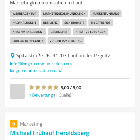
Marketingkommunikation in Lauf
WERBEAGENTUR
MARKETINGKOMMUNIKATION
MARKENFÜHRUNG
NACHHALTIGKEIT
RESILIENZ
SICHTBARKEIT
MEGATRENDS
KRISENMANAGEMENT
GESUNDHEIT
KREATIVE LÖSUNGEN
LAUF AN DER PEGNITZ
ZUKUNFTSMARKETING
Spitalstraße 26, 91207 Lauf an der Pegnitz
info@longo-communication.com
longo-communication.com/
5,00 / 5,00
1
Bewertung
(1 Quelle)
9
Marketing
Michael Frühauf Heroldsberg