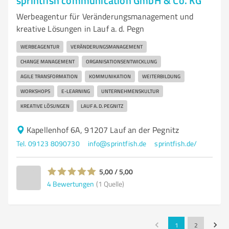
sprintfish communication GmbH & Co. KG
Werbeagentur für Veränderungsmanagement und
kreative Lösungen in Lauf a. d. Pegn
WERBEAGENTUR
VERÄNDERUNGSMANAGEMENT
CHANGE MANAGEMENT
ORGANISATIONSENTWICKLUNG
AGILE TRANSFORMATION
KOMMUNIKATION
WEITERBILDUNG
WORKSHOPS
E-LEARNING
UNTERNEHMENSKULTUR
KREATIVE LÖSUNGEN
LAUF A. D. PEGNITZ
Kapellenhof 6A, 91207 Lauf an der Pegnitz
Tel. 09123 8090730
info@sprintfish.de
sprintfish.de/
5,00 / 5,00
4
Bewertungen
(1 Quelle)
1
2