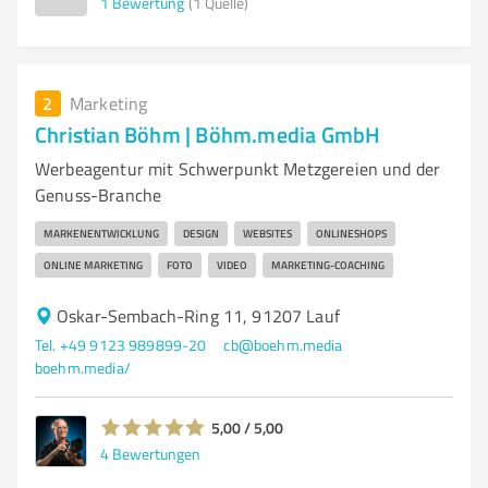
1
Bewertung
(1 Quelle)
2
Marketing
Christian Böhm | Böhm.media GmbH
Werbeagentur mit Schwerpunkt Metzgereien und der
Genuss-Branche
MARKENENTWICKLUNG
DESIGN
WEBSITES
ONLINESHOPS
ONLINE MARKETING
FOTO
VIDEO
MARKETING-COACHING
Oskar-Sembach-Ring 11, 91207 Lauf
Tel. +49 9123 989899-20
cb@boehm.media
boehm.media/
5,00 / 5,00
4
Bewertungen