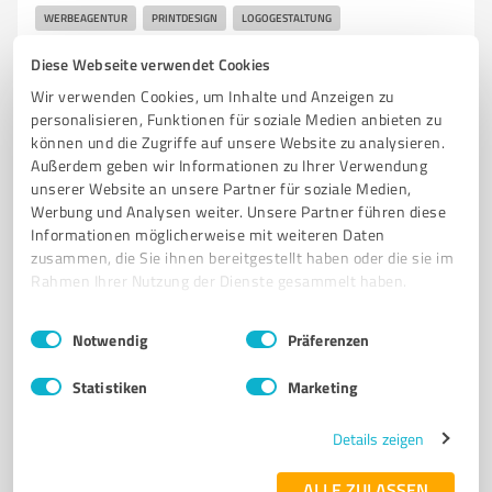
WERBEAGENTUR
PRINTDESIGN
LOGOGESTALTUNG
CORPORATE DESIGN
AUSSENWERBUNG
WEBDESIGN
Diese Webseite verwendet Cookies
FAHRZEUGBESCHRIFTUNG
SCHAUFENSTERBESCHRIFTUNG
MARKETING
Wir verwenden Cookies, um Inhalte und Anzeigen zu
GRAFIKDESIGN
NÜRNBERGER LAND
KREATIVE LÖSUNGEN
personalisieren, Funktionen für soziale Medien anbieten zu
können und die Zugriffe auf unsere Website zu analysieren.
Urlasstraße 34, 91207 Lauf an der Pegnitz
Außerdem geben wir Informationen zu Ihrer Verwendung
unserer Website an unsere Partner für soziale Medien,
info@luberdesign.de
luberdesign.de/
Werbung und Analysen weiter. Unsere Partner führen diese
Informationen möglicherweise mit weiteren Daten
5,00 / 5,00
zusammen, die Sie ihnen bereitgestellt haben oder die sie im
1
Bewertung
(1 Quelle)
Rahmen Ihrer Nutzung der Dienste gesammelt haben.
Einwilligungsauswahl
Impressum
|
Datenschutzbestimmungen
Notwendig
Präferenzen
7
Marketing
Statistiken
Marketing
ADCON Werbe GmbH
Details zeigen
Innovative Werbeagentur für Messebau, Modellbau
und 3D-Druck in Eckental
ALLE ZULASSEN