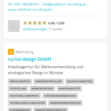
Tel. 0251 98209250
info@stahlhart-recruiting.de
www.stahlhart-recruiting.de/
4,90 / 5,00
48
Bewertungen
(1 Quelle)
2
Marketing
cyclos design GmbH
Kreativagentur für Markenentwicklung und
strategisches Design in Münster
KREATIVAGENTUR
MARKENENTWICKLUNG
DIGITALES MARKETING
STORYTELLING
MARKENSTRATEGIE
MARKENIDENTITÄT
EMOTIONALE ANSPRACHE
UNTERNEHMENSBERATUNG
TECHNOLOGISCHE INNOVATION
MARKENKOMMUNIKATION
KUNDENBINDUNG
MARKENTRANSFORMATION