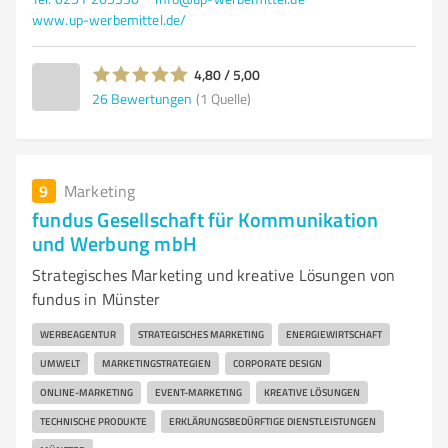
www.up-werbemittel.de/
4,80 / 5,00
26
Bewertungen
(1 Quelle)
9
Marketing
fundus Gesellschaft für Kommunikation
und Werbung mbH
Strategisches Marketing und kreative Lösungen von
fundus in Münster
WERBEAGENTUR
STRATEGISCHES MARKETING
ENERGIEWIRTSCHAFT
UMWELT
MARKETINGSTRATEGIEN
CORPORATE DESIGN
ONLINE-MARKETING
EVENT-MARKETING
KREATIVE LÖSUNGEN
TECHNISCHE PRODUKTE
ERKLÄRUNGSBEDÜRFTIGE DIENSTLEISTUNGEN