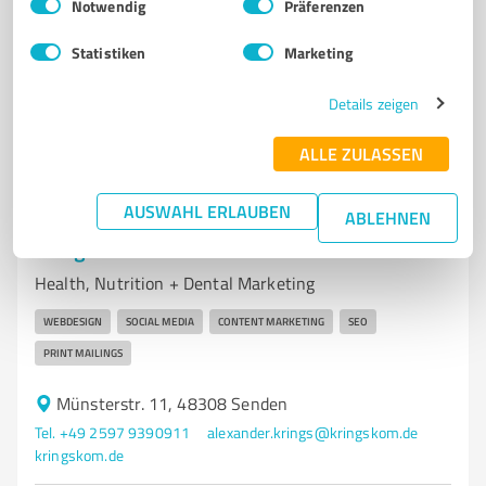
Rothenburg 14, 48143 Münster
Notwendig
Präferenzen
Tel. 0251 20319430
info@ftr4.com
www.ftr4.com/
Statistiken
Marketing
5,00 / 5,00
Details zeigen
6
Bewertungen
(1 Quelle)
ALLE ZULASSEN
AUSWAHL ERLAUBEN
ABLEHNEN
7
Marketing
Krings Kommunikation GmbH
Health, Nutrition + Dental Marketing
WEBDESIGN
SOCIAL MEDIA
CONTENT MARKETING
SEO
PRINT MAILINGS
Münsterstr. 11, 48308 Senden
Tel. +49 2597 9390911
alexander.krings@kringskom.de
kringskom.de