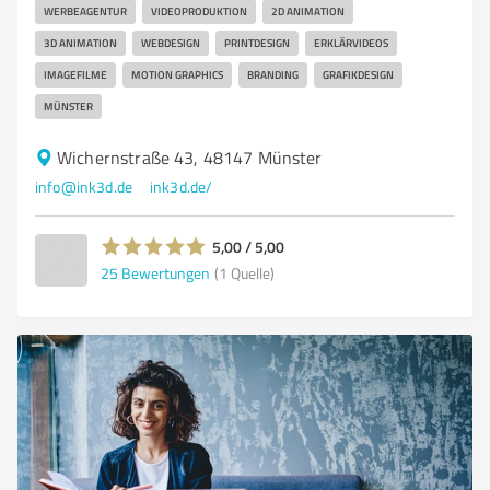
WERBEAGENTUR
VIDEOPRODUKTION
2D ANIMATION
3D ANIMATION
WEBDESIGN
PRINTDESIGN
ERKLÄRVIDEOS
IMAGEFILME
MOTION GRAPHICS
BRANDING
GRAFIKDESIGN
MÜNSTER
Wichernstraße 43, 48147 Münster
info@ink3d.de
ink3d.de/
5,00 / 5,00
25
Bewertungen
(1 Quelle)