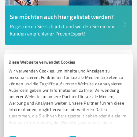
Sie möchten auch hier gelistet werden?
Registrieren Sie sich jetzt und werden Sie ein von
Kunden empfohlener ProvenExpert!
6
Marketing
Diese Webseite verwendet Cookies
FUTURE4 GmbH & Co. KG
Wir verwenden Cookies, um Inhalte und Anzeigen zu
personalisieren, Funktionen für soziale Medien anbieten zu
Innovative Werbeagentur für Shopper Marketing und
können und die Zugriffe auf unsere Website zu analysieren.
Markenaktivierung in Münster
Außerdem geben wir Informationen zu Ihrer Verwendung
unserer Website an unsere Partner für soziale Medien,
WERBEAGENTUR
SHOPPER MARKETING
MARKENAKTIVIERUNG
Werbung und Analysen weiter. Unsere Partner führen diese
PROMOTIONS
LIVE-KOMMUNIKATION
ROI
EVENTMANAGEMENT
Informationen möglicherweise mit weiteren Daten
KREATIVE KONZEPTE
FULFILLMENT
DISPLAYLÖSUNGEN
zusammen, die Sie ihnen bereitgestellt haben oder die sie im
Rahmen Ihrer Nutzung der Dienste gesammelt haben.
MARKENPRÄSENZ
MÜNSTER
Einwilligungsauswahl
Impressum
|
Datenschutzbestimmungen