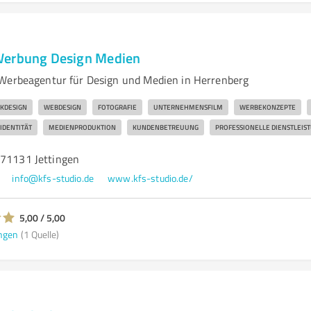
Werbung Design Medien
Werbeagentur für Design und Medien in Herrenberg
IKDESIGN
WEBDESIGN
FOTOGRAFIE
UNTERNEHMENSFILM
WERBEKONZEPTE
DENTITÄT
MEDIENPRODUKTION
KUNDENBETREUUNG
PROFESSIONELLE DIENSTLEIS
 71131 Jettingen
info@kfs-studio.de
www.kfs-studio.de/
5,00 / 5,00
ngen
(1 Quelle)