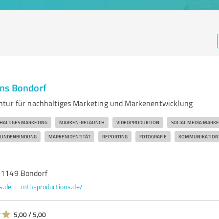
ns Bondorf
ntur für nachhaltiges Marketing und Markenentwicklung
HALTIGES MARKETING
MARKEN-RELAUNCH
VIDEOPRODUKTION
SOCIAL MEDIA MARKE
UNDENBINDUNG
MARKENIDENTITÄT
REPORTING
FOTOGRAFIE
KOMMUNIKATIONS
 71149 Bondorf
s.de
mth-productions.de/
5,00 / 5,00