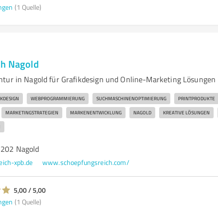
ngen
(1 Quelle)
ch Nagold
tur in Nagold für Grafikdesign und Online-Marketing Lösungen
IKDESIGN
WEBPROGRAMMIERUNG
SUCHMASCHINENOPTIMIERUNG
PRINTPRODUKTE
MARKETINGSTRATEGIEN
MARKENENTWICKLUNG
NAGOLD
KREATIVE LÖSUNGEN
N
2202 Nagold
ich-xpb.de
www.schoepfungsreich.com/
5,00 / 5,00
ngen
(1 Quelle)