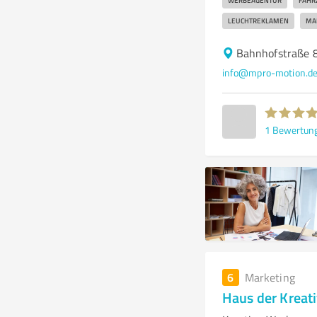
WERBEAGENTUR
FAHR
LEUCHTREKLAMEN
MA
Bahnhofstraße 
info@mpro-motion.d
1
Bewertun
6
Marketing
Haus der Kreati