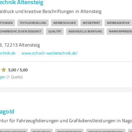
chnik Altensteig
aldruck und kreative Beschriftungen in Altensteig
IFTUNGEN
TEXTILVEREDELUNG
WERBESCHILDER
MESSEPRINT
WERBEAGENTUR
CHWÄBISCHE ZUVERLÄSSIGKEIT
QUALITÄT
INDIVIDUELLE BERATUNG
MARKENPRÄSEN
3, 72213 Altensteig
chnik.de
www.schoch-werbetechnik.de/
5,00 / 5,00
gen
(1 Quelle)
agold
tur für Fahrzeugfolierungen und Grafikdienstleistungen in Nag