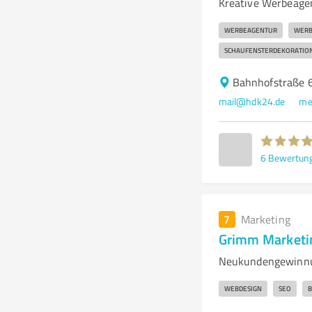
Kreative Werbeagen
WERBEAGENTUR
WERB
SCHAUFENSTERDEKORATIO
Bahnhofstraße 6
mail@hdk24.de
me
6
Bewertun
7
Marketing
Grimm Marketi
Neukundengewinnu
WEBDESIGN
SEO
B