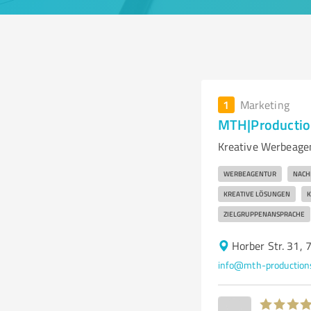
1
Marketing
MTH|Productio
Kreative Werbeage
WERBEAGENTUR
NACH
KREATIVE LÖSUNGEN
K
ZIELGRUPPENANSPRACHE
Horber Str. 31,
info@mth-production