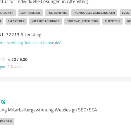
tur für individuelle Lösungen in Altensteig
ETECHNIK
LICHTREKLAME
FOLIENPRINTS
INDIVIDUELLE WERBEANLAGEN
EVENT
N
EYECATCHER
KREATIVE LÖSUNGEN
BADEN-WÜRTTEMBERG
ALTENSTEIG
GR
1, 72213 Altensteig
ine-werbung-hat-ein-zuhause.de/
4,20 / 5,00
gen
(1 Quelle)
ng
ng Mitarbeitergewinnung Webdesign SEO/SEA
RANDING