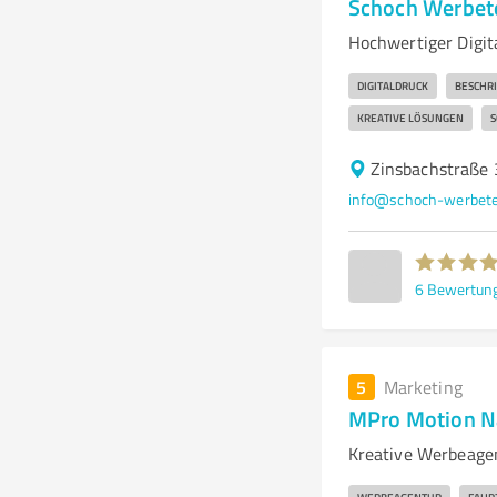
Schoch Werbete
Hochwertiger Digit
DIGITALDRUCK
BESCHR
KREATIVE LÖSUNGEN
S
Zinsbachstraße 
info@schoch-werbete
6
Bewertun
5
Marketing
MPro Motion N
Kreative Werbeagen