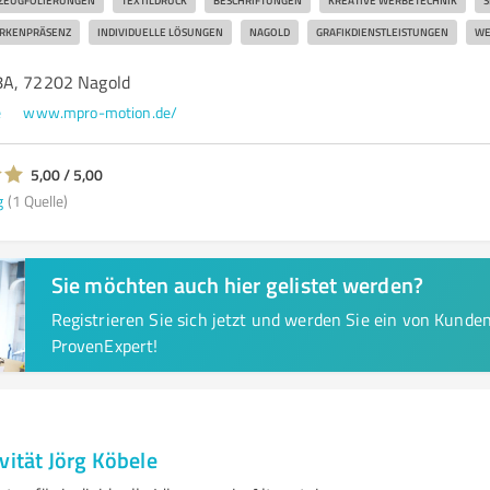
ZEUGFOLIERUNGEN
TEXTILDRUCK
BESCHRIFTUNGEN
KREATIVE WERBETECHNIK
S
RKENPRÄSENZ
INDIVIDUELLE LÖSUNGEN
NAGOLD
GRAFIKDIENSTLEISTUNGEN
WE
8A, 72202 Nagold
e
www.mpro-motion.de/
5,00 / 5,00
g
(1 Quelle)
Sie möchten auch hier gelistet werden?
Registrieren Sie sich jetzt und werden Sie ein von Kund
ProvenExpert!
vität Jörg Köbele