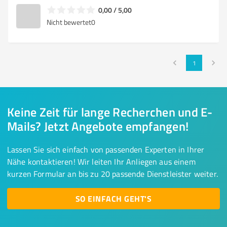
0,00 / 5,00
Nicht bewertet
0
1
Keine Zeit für lange Recherchen und E-
Mails? Jetzt Angebote empfangen!
Lassen Sie sich einfach von passenden Experten in Ihrer
Nähe kontaktieren! Wir leiten Ihr Anliegen aus einem
kurzen Formular an bis zu 20 passende Dienstleister weiter.
SO EINFACH GEHT'S