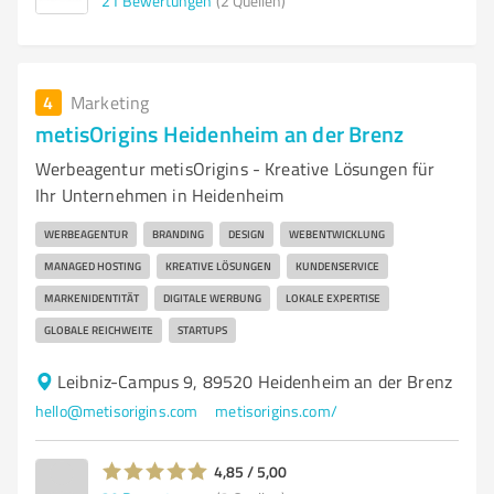
21
Bewertungen
(2 Quellen)
4
Marketing
metisOrigins Heidenheim an der Brenz
Werbeagentur metisOrigins - Kreative Lösungen für
Ihr Unternehmen in Heidenheim
WERBEAGENTUR
BRANDING
DESIGN
WEBENTWICKLUNG
MANAGED HOSTING
KREATIVE LÖSUNGEN
KUNDENSERVICE
MARKENIDENTITÄT
DIGITALE WERBUNG
LOKALE EXPERTISE
GLOBALE REICHWEITE
STARTUPS
Leibniz-Campus 9, 89520 Heidenheim an der Brenz
hello@metisorigins.com
metisorigins.com/
4,85 / 5,00