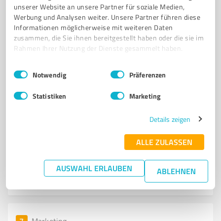
GRASER Werbekonzeptionen Aalen
unserer Website an unsere Partner für soziale Medien,
Werbung und Analysen weiter. Unsere Partner führen diese
Kreative Werbeagentur für individuelle
Informationen möglicherweise mit weiteren Daten
Marketinglösungen in Aalen
zusammen, die Sie ihnen bereitgestellt haben oder die sie im
Rahmen Ihrer Nutzung der Dienste gesammelt haben.
WERBEAGENTUR
MARKETINGLÖSUNGEN
CORPORATE IDENTITY
CORPORATE DESIGN
PRINTMEDIEN
MESSEGESTALTUNG
Einwilligungsauswahl
Impressum
|
Datenschutzbestimmungen
Notwendig
Präferenzen
INDIVIDUELLE KONZEPTE
VEREINSWERBUNG
KREATIVE LÖSUNGEN
AALEN
KOSTENEFFIZIENTE WERBUNG
PROFESSIONELLE GESTALTUNG
Statistiken
Marketing
Deutschordenstraße 21, 73432 Aalen
Details zeigen
info@graser-werbekonzeptionen.de
www.graser-werbekonzeptionen.de/
ALLE ZULASSEN
4,00 / 5,00
AUSWAHL ERLAUBEN
ABLEHNEN
4
Bewertungen
(1 Quelle)
7