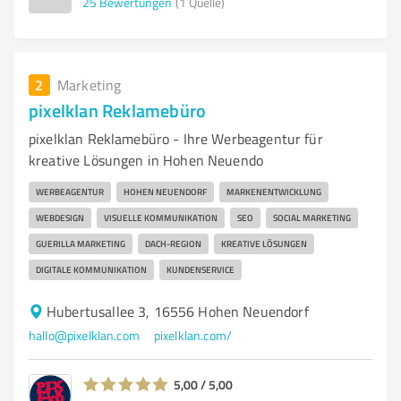
25
Bewertungen
(1 Quelle)
2
Marketing
pixelklan Reklamebüro
pixelklan Reklamebüro - Ihre Werbeagentur für
kreative Lösungen in Hohen Neuendo
WERBEAGENTUR
HOHEN NEUENDORF
MARKENENTWICKLUNG
WEBDESIGN
VISUELLE KOMMUNIKATION
SEO
SOCIAL MARKETING
GUERILLA MARKETING
DACH-REGION
KREATIVE LÖSUNGEN
DIGITALE KOMMUNIKATION
KUNDENSERVICE
Hubertusallee 3, 16556 Hohen Neuendorf
hallo@pixelklan.com
pixelklan.com/
5,00 / 5,00