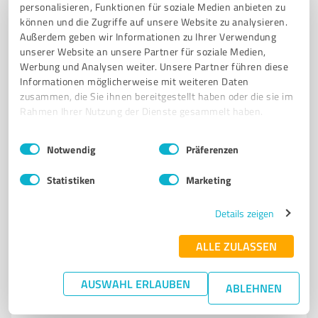
personalisieren, Funktionen für soziale Medien anbieten zu
WIRTSCHAFTSFÖRDERUNG
TOURISMUS
AUSBILDUNGSFÖRDERUNG
können und die Zugriffe auf unsere Website zu analysieren.
LEHRSTELLENBÖRSE
BRANDENBURGISCHE SEENPLATTE
GRANSEE
Außerdem geben wir Informationen zu Ihrer Verwendung
unserer Website an unsere Partner für soziale Medien,
ZEHDENICK
FÜRSTENBERG/HAVEL
Werbung und Analysen weiter. Unsere Partner führen diese
Informationen möglicherweise mit weiteren Daten
Baustraße 56, 16775 Gransee
zusammen, die Sie ihnen bereitgestellt haben oder die sie im
info@regio-nord.com
www.regio-nord.com/startseite
Rahmen Ihrer Nutzung der Dienste gesammelt haben.
Einwilligungsauswahl
Impressum
|
Datenschutzbestimmungen
5,00 / 5,00
Notwendig
Präferenzen
2
Bewertungen
(1 Quelle)
Statistiken
Marketing
Details zeigen
7
Marketing
Nextday24 Werbung und Digitaldruck
ALLE ZULASSEN
GmbH - Spezialist für LED-Außenwerbung
AUSWAHL ERLAUBEN
Nextday24 Werbung und Digitaldruck GmbH - Ihr
ABLEHNEN
Spezialist für Außenwerbung