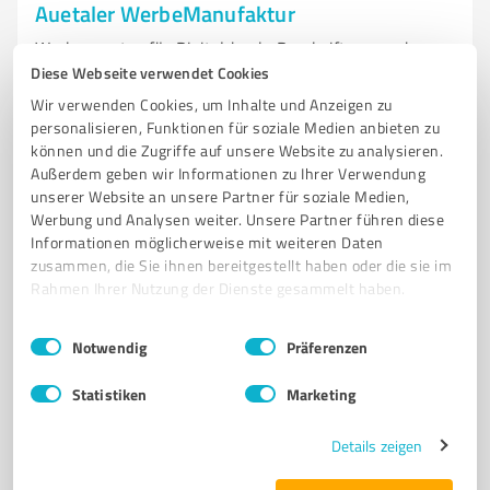
Auetaler WerbeManufaktur
Werbeagentur für Digitaldruck, Beschriftung und
Diese Webseite verwendet Cookies
kreative Lösungen in Auetal
Wir verwenden Cookies, um Inhalte und Anzeigen zu
WERBEAGENTUR
DIGITALDRUCK
BESCHRIFTUNG
WERBETECHNIK
personalisieren, Funktionen für soziale Medien anbieten zu
MEDIENGESTALTUNG
FAHRZEUGBESCHRIFTUNG
MESSESTAND
können und die Zugriffe auf unsere Website zu analysieren.
Außerdem geben wir Informationen zu Ihrer Verwendung
VISITENKARTEN
KREATIVE LÖSUNGEN
PRODUKTQUALITÄT
unserer Website an unsere Partner für soziale Medien,
KUNDENSERVICE
INDIVIDUELLE WERBEPRODUKTE
Werbung und Analysen weiter. Unsere Partner führen diese
Informationen möglicherweise mit weiteren Daten
Welle 23, 31749 Auetal
zusammen, die Sie ihnen bereitgestellt haben oder die sie im
Rahmen Ihrer Nutzung der Dienste gesammelt haben.
info@auetalerwerbemanufaktur.de
www.auetalerwerbemanufaktur.de/
Einwilligungsauswahl
Impressum
|
Datenschutzbestimmungen
Notwendig
Präferenzen
5,00 / 5,00
Statistiken
Marketing
7
Bewertungen
(1 Quelle)
Details zeigen