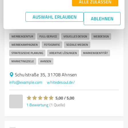
ALLE ZULASSEN
7
Marketing
White de Soul GmbH
AUSWAHL ERLAUBEN
ABLEHNEN
Kreative Werbeagentur für maßgeschneiderte
Lösungen in Ahnsen
WERBEAGENTUR
FULL-SERVICE
VISUELLES DESIGN
WEBDESIGN
WERBEKAMPAGNEN
FOTOGRAFIE
SOZIALE MEDIEN
STRATEGISCHE PLANUNG
KREATIVE LÖSUNGEN
MARKENIDENTITÄT
MARKETINGZIELE
AHNSEN
Schulstraße 35, 31708 Ahnsen
info@example.com
whitedesoul.de/
5,00 / 5,00
1
Bewertung
(1 Quelle)