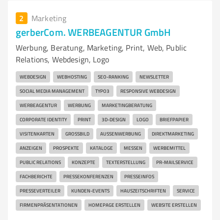
2
Marketing
gerberCom. WERBEAGENTUR GmbH
Werbung, Beratung, Marketing, Print, Web, Public
Relations, Webdesign, Logo
WEBDESIGN
WEBHOSTING
SEO-RANKING
NEWSLETTER
SOCIAL MEDIA MANAGEMENT
TYPO3
RESPONSIVE WEBDESIGN
WERBEAGENTUR
WERBUNG
MARKETINGBERATUNG
CORPORATE IDENTITY
PRINT
3D-DESIGN
LOGO
BRIEFPAPIER
VISITENKARTEN
GROSSBILD
AUSSENWERBUNG
DIREKTMARKETING
ANZEIGEN
PROSPEKTE
KATALOGE
MESSEN
WERBEMITTEL
PUBLIC RELATIONS
KONZEPTE
TEXTERSTELLUNG
PR-MAILSERVICE
FACHBERICHTE
PRESSEKONFERENZEN
PRESSEINFOS
PRESSEVERTEILER
KUNDEN-EVENTS
HAUSZEITSCHRIFTEN
SERVICE
FIRMENPRÄSENTATIONEN
HOMEPAGE ERSTELLEN
WEBSITE ERSTELLEN