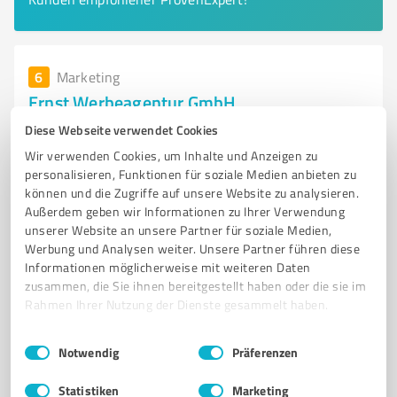
6
Marketing
Ernst Werbeagentur GmbH
Werbeagentur für Kanzleien in Steinfurt – Web- und
Diese Webseite verwendet Cookies
Printdesign Lösungen
Wir verwenden Cookies, um Inhalte und Anzeigen zu
personalisieren, Funktionen für soziale Medien anbieten zu
WERBEAGENTUR
STEINFURT
WEBDESIGN
PRINTDESIGN
können und die Zugriffe auf unsere Website zu analysieren.
KANZLEIEN
MANDANTEN GEWINNEN
KOMMUNIKATIONSKONZEPTE
Außerdem geben wir Informationen zu Ihrer Verwendung
unserer Website an unsere Partner für soziale Medien,
MARKENAUFTRITT
DIGITALE MEDIEN
PRINTMEDIEN
SICHTBARKEIT
Werbung und Analysen weiter. Unsere Partner führen diese
VERTRAUEN
Informationen möglicherweise mit weiteren Daten
zusammen, die Sie ihnen bereitgestellt haben oder die sie im
Sandweg 91, 48565 Steinfurt
Rahmen Ihrer Nutzung der Dienste gesammelt haben.
Tel. 02552 9978900
info@ernst-werbeagentur.de
Einwilligungsauswahl
Impressum
|
Datenschutzbestimmungen
ernst-werbeagentur.de/
Notwendig
Präferenzen
Statistiken
Marketing
5,00 / 5,00