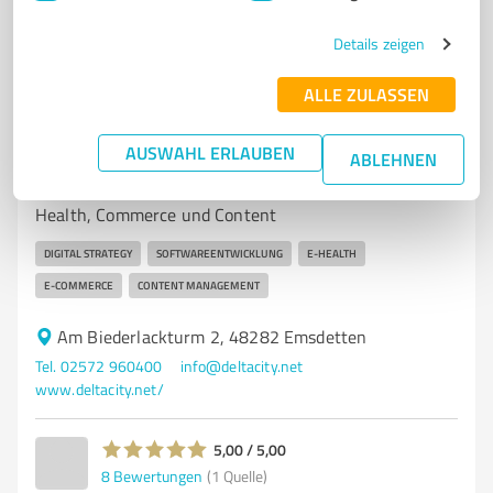
3
Bewertungen
(1 Quelle)
Details zeigen
ALLE ZULASSEN
7
Marketing
deltacity - Digital Strategy & Solutions
AUSWAHL ERLAUBEN
ABLEHNEN
deltacity – Digitale Strategien und Lösungen für
Health, Commerce und Content
DIGITAL STRATEGY
SOFTWAREENTWICKLUNG
E-HEALTH
E-COMMERCE
CONTENT MANAGEMENT
Am Biederlackturm 2, 48282 Emsdetten
Tel. 02572 960400
info@deltacity.net
www.deltacity.net/
5,00 / 5,00
8
Bewertungen
(1 Quelle)