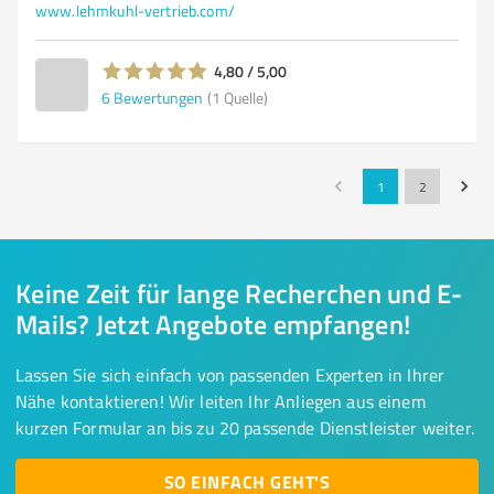
www.lehmkuhl-vertrieb.com/
4,80 / 5,00
6
Bewertungen
(1 Quelle)
1
2
Keine Zeit für lange Recherchen und E-
Mails? Jetzt Angebote empfangen!
Lassen Sie sich einfach von passenden Experten in Ihrer
Nähe kontaktieren! Wir leiten Ihr Anliegen aus einem
kurzen Formular an bis zu 20 passende Dienstleister weiter.
SO EINFACH GEHT'S