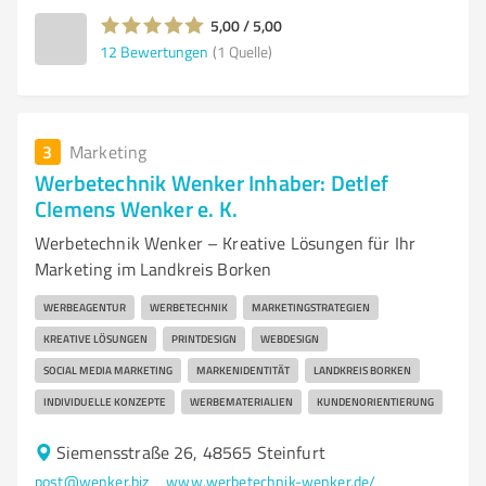
5,00 / 5,00
12
Bewertungen
(1 Quelle)
3
Marketing
Werbetechnik Wenker Inhaber: Detlef
Clemens Wenker e. K.
Werbetechnik Wenker – Kreative Lösungen für Ihr
Marketing im Landkreis Borken
WERBEAGENTUR
WERBETECHNIK
MARKETINGSTRATEGIEN
KREATIVE LÖSUNGEN
PRINTDESIGN
WEBDESIGN
SOCIAL MEDIA MARKETING
MARKENIDENTITÄT
LANDKREIS BORKEN
INDIVIDUELLE KONZEPTE
WERBEMATERIALIEN
KUNDENORIENTIERUNG
Siemensstraße 26, 48565 Steinfurt
post@wenker.biz
www.werbetechnik-wenker.de/