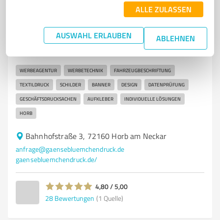
ALLE ZULASSEN
7
Marketing
Fa. Gänseblümchendruck Horb am Neckar
AUSWAHL ERLAUBEN
ABLEHNEN
Gänseblümchendruck - Ihre Werbeagentur für
individuelle Werbetechnik in Horb
WERBEAGENTUR
WERBETECHNIK
FAHRZEUGBESCHRIFTUNG
TEXTILDRUCK
SCHILDER
BANNER
DESIGN
DATENPRÜFUNG
GESCHÄFTSDRUCKSACHEN
AUFKLEBER
INDIVIDUELLE LÖSUNGEN
HORB
Bahnhofstraße 3, 72160 Horb am Neckar
anfrage@gaensebluemchendruck.de
gaensebluemchendruck.de/
4,80 / 5,00
28
Bewertungen
(1 Quelle)