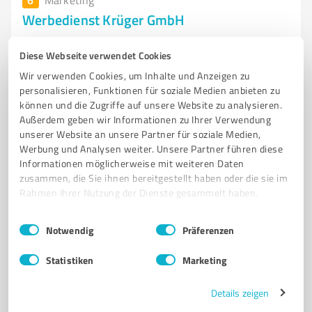
Marketing
Werbedienst Krüger GmbH
Professionelle Prospektverteilung und
Diese Webseite verwendet Cookies
Werbedienstleistungen in Tübingen
Wir verwenden Cookies, um Inhalte und Anzeigen zu
WERBEAGENTUR
PROSPEKTVERTEILUNG
TÜBINGEN
personalisieren, Funktionen für soziale Medien anbieten zu
können und die Zugriffe auf unsere Website zu analysieren.
VERTEILERPLÄNE
LOGISTIK
KUNDENZUFRIEDENHEIT
Außerdem geben wir Informationen zu Ihrer Verwendung
QUALITÄTSSICHERUNG
AUSBILDUNG
FACHKRÄFTE
WERBUNG
unserer Website an unsere Partner für soziale Medien,
AUSSENDIENST
WERBEDIENST
Werbung und Analysen weiter. Unsere Partner führen diese
Informationen möglicherweise mit weiteren Daten
Eisenbahnstraße 132, 72072 Tübingen
zusammen, die Sie ihnen bereitgestellt haben oder die sie im
Rahmen Ihrer Nutzung der Dienste gesammelt haben.
Tel. 07071 91710
info@werbedienst-krueger.de
werbedienst-krueger.de/
Einwilligungsauswahl
Impressum
|
Datenschutzbestimmungen
Notwendig
Präferenzen
3,80 / 5,00
Statistiken
Marketing
54
Bewertungen
(1 Quelle)
Details zeigen