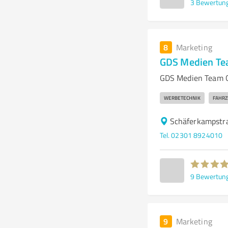
3
Bewertun
8
Marketing
GDS Medien T
GDS Medien Team G
WERBETECHNIK
FAHRZ
Schäferkampstr
Tel. 02301 8924010
9
Bewertun
9
Marketing