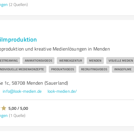
ngen
(2 Quellen)
ilmproduktion
eoproduktion und kreative Medienlösungen in Menden
VESTREAMING
ANIMATIONSVIDEOS
WERBEAGENTUR
MENDEN
VISUELLE MEDIEN
INDIVIDUELLE MEDIENKONZEPTE
PRODUKTVIDEOS
RECRUITINGVIDEOS
IMAGEFILME
ße 1c, 58708 Menden (Sauerland)
info@look-medien.de
look-medien.de/
5,00 / 5,00
ngen
(1 Quelle)