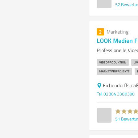
52
Bewertu
2
Marketing
LOOK Medien F
Professionelle Vid
VIDEOPRODUKTION
LI
MARKETINGPROJEKTE
Eichendorffstra
Tel. 02304 3389390
51
Bewertu