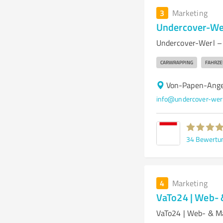
3
Marketing
Undercover-We
Undercover-Werl – 
CARWRAPPING
FAHRZE
Von-Papen-Ange
info@undercover-werl
34
Bewertu
4
Marketing
VaTo24 | Web-
VaTo24 | Web- & M