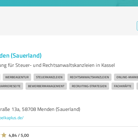
den (Sauerland)
ng für Steuer- und Rechtsanwaltskanzleien in Kassel
WERBEAGENTUR
STEUERKANZLEIEN
RECHTSANWALTSKANZLEIEN
ONLINE-MARKE
KARRIERESEITE
BEWERBERMANAGEMENT
RECRUITING-STRATEGIEN
FACHKRÄFTE
traße 13a, 58708 Menden (Sauerland)
pelkaplus.de/
4,84 / 5,00