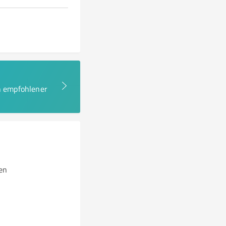
en empfohlener
en