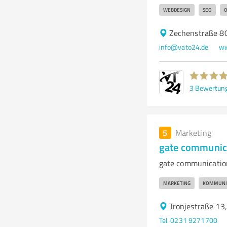
WEBDESIGN
SEO
O
Zechenstraße 8
info@vato24.de
ww
3
Bewertun
5
Marketing
gate communic
gate communicati
MARKETING
KOMMUNI
Tronjestraße 1
Tel. 0231 9271700