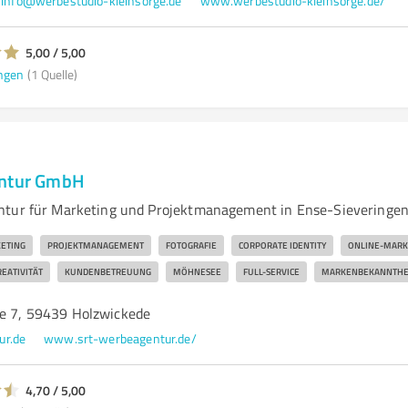
info@werbestudio-kleinsorge.de
www.werbestudio-kleinsorge.de/
5,00 / 5,00
ngen
(1 Quelle)
entur GmbH
ntur für Marketing und Projektmanagement in Ense-Sieveringe
ETING
PROJEKTMANAGEMENT
FOTOGRAFIE
CORPORATE IDENTITY
ONLINE-MARK
EATIVITÄT
KUNDENBETREUUNG
MÖHNESEE
FULL-SERVICE
MARKENBEKANNTHE
ie 7, 59439 Holzwickede
ur.de
www.srt-werbeagentur.de/
4,70 / 5,00