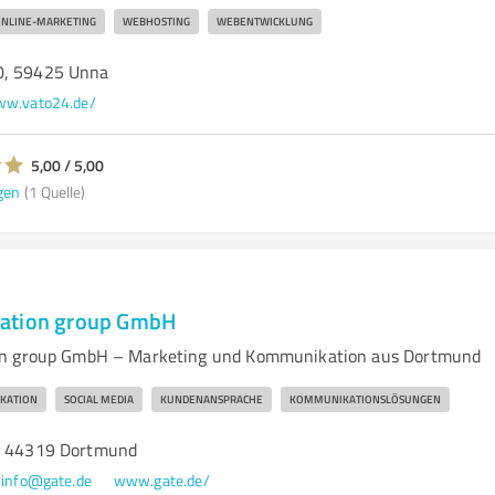
NLINE-MARKETING
WEBHOSTING
WEBENTWICKLUNG
0, 59425 Unna
w.vato24.de/
5,00 / 5,00
gen
(1 Quelle)
ation group GmbH
on group GmbH – Marketing und Kommunikation aus Dortmund
KATION
SOCIAL MEDIA
KUNDENANSPRACHE
KOMMUNIKATIONSLÖSUNGEN
3, 44319 Dortmund
info@gate.de
www.gate.de/