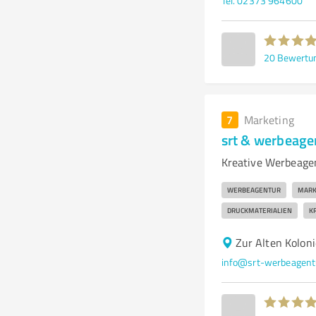
Tel. 02373 964600
20
Bewertu
7
Marketing
srt & werbeag
Kreative Werbeage
WERBEAGENTUR
MARK
DRUCKMATERIALIEN
KR
Zur Alten Kolon
info@srt-werbeagent