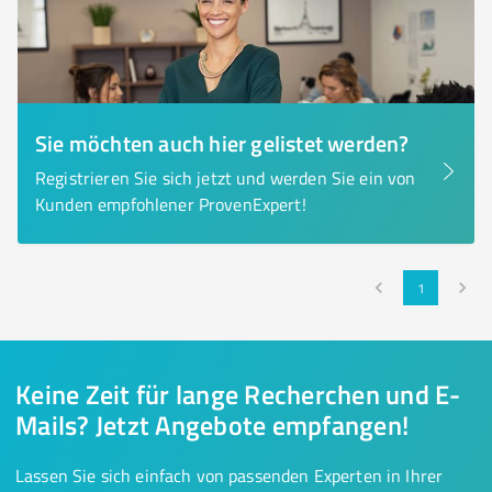
Sie möchten auch hier gelistet werden?
Registrieren Sie sich jetzt und werden Sie ein von
Kunden empfohlener ProvenExpert!
1
Keine Zeit für lange Recherchen und E-
Mails? Jetzt Angebote empfangen!
Lassen Sie sich einfach von passenden Experten in Ihrer