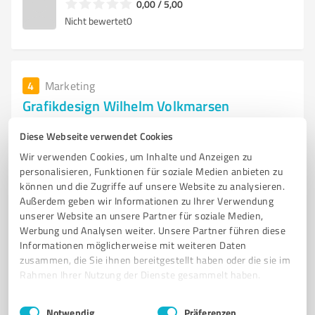
0,00 / 5,00
Nicht bewertet
0
4
Marketing
Grafikdesign Wilhelm Volkmarsen
Kreative Grafikdesign Lösungen für Unternehmen in
Diese Webseite verwendet Cookies
Volkmarsen
Wir verwenden Cookies, um Inhalte und Anzeigen zu
personalisieren, Funktionen für soziale Medien anbieten zu
GRAFIKDESIGN
WERBEAGENTUR
CORPORATE DESIGN
PRINTMEDIEN
können und die Zugriffe auf unsere Website zu analysieren.
WEBDESIGN
GESTALTUNGSKONZEPTE
LOGO
FLYER
Außerdem geben wir Informationen zu Ihrer Verwendung
EMOTIONALE FOTOS
FARBEN
SCHRIFTEN
MARKENIDENTITÄT
unserer Website an unsere Partner für soziale Medien,
Werbung und Analysen weiter. Unsere Partner führen diese
Burgstraße 7, 34471 Volkmarsen
Informationen möglicherweise mit weiteren Daten
zusammen, die Sie ihnen bereitgestellt haben oder die sie im
grafikdesign-wilhelm.de/
Rahmen Ihrer Nutzung der Dienste gesammelt haben.
0,00 / 5,00
Einwilligungsauswahl
Impressum
|
Datenschutzbestimmungen
Notwendig
Präferenzen