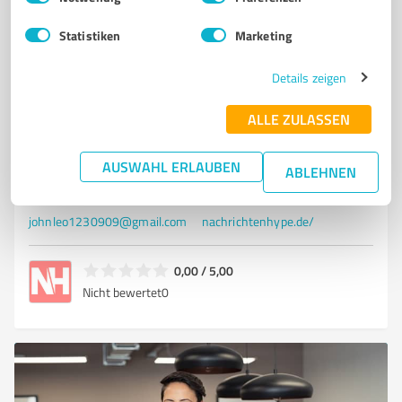
Nicht bewertet
0
Statistiken
Marketing
Details zeigen
5
Marketing
Nachrichtenhype
ALLE ZULASSEN
Der Begriff „Nachrichtenhype“ bezeichnet die
übermäßige oder sensationelle Beric
AUSWAHL ERLAUBEN
ABLEHNEN
Swansea, 34473 Swansea
johnleo1230909@gmail.com
nachrichtenhype.de/
0,00 / 5,00
Nicht bewertet
0