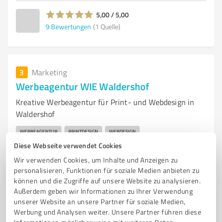
5,00 / 5,00
9
Bewertungen
(1 Quelle)
3
Marketing
Werbeagentur WIE Waldershof
Kreative Werbeagentur für Print- und Webdesign in
Waldershof
WERBEAGENTUR
PRINTDESIGN
WEBDESIGN
Diese Webseite verwendet Cookies
MARKETINGSTRATEGIEN
KREATIVE LÖSUNGEN
DRUCKTECHNOLOGIE
Wir verwenden Cookies, um Inhalte und Anzeigen zu
MARKENIDENTITÄT
KUNDENBERATUNG
DIGITALE MEDIEN
personalisieren, Funktionen für soziale Medien anbieten zu
WALDERSHOF
INDIVIDUELLE LÖSUNGEN
AGENTUR FÜR WERBUNG
können und die Zugriffe auf unsere Website zu analysieren.
Außerdem geben wir Informationen zu Ihrer Verwendung
Ludwig-Hüttner-Straße 9, 95679 Waldershof
unserer Website an unsere Partner für soziale Medien,
info@wie-werbeagentur.com
Werbung und Analysen weiter. Unsere Partner führen diese
www.wie-werbeagentur.com/