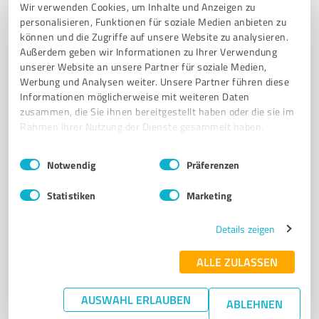
4,90 / 5,00
Wir verwenden Cookies, um Inhalte und Anzeigen zu
15
Bewertungen
(1 Quelle)
personalisieren, Funktionen für soziale Medien anbieten zu
können und die Zugriffe auf unsere Website zu analysieren.
Außerdem geben wir Informationen zu Ihrer Verwendung
unserer Website an unsere Partner für soziale Medien,
Werbung und Analysen weiter. Unsere Partner führen diese
Informationen möglicherweise mit weiteren Daten
zusammen, die Sie ihnen bereitgestellt haben oder die sie im
Rahmen Ihrer Nutzung der Dienste gesammelt haben.
Einwilligungsauswahl
Impressum
|
Datenschutzbestimmungen
Notwendig
Präferenzen
Statistiken
Marketing
Sie möchten auch hier gelistet werden?
Registrieren Sie sich jetzt und werden Sie ein von
Details zeigen
Kunden empfohlener ProvenExpert!
ALLE ZULASSEN
AUSWAHL ERLAUBEN
6
Marketing
ABLEHNEN