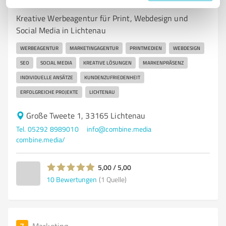
combinemedia. Lichtenau
Kreative Werbeagentur für Print, Webdesign und
Social Media in Lichtenau
WERBEAGENTUR
MARKETINGAGENTUR
PRINTMEDIEN
WEBDESIGN
SEO
SOCIAL MEDIA
KREATIVE LÖSUNGEN
MARKENPRÄSENZ
INDIVIDUELLE ANSÄTZE
KUNDENZUFRIEDENHEIT
ERFOLGREICHE PROJEKTE
LICHTENAU
Große Tweete 1, 33165 Lichtenau
Tel. 05292 8989010
info@combine.media
combine.media/
5,00 / 5,00
10
Bewertungen
(1 Quelle)
7