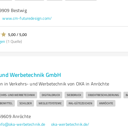
59909 Bestwig
www.cm-futuredesign.com/
5,00 / 5,00
gen
(1 Quelle)
 und Werbetechnik GmbH
en in Verkehrs- und Werbetechnik von OKA in Anröchte
EHRS- UND WERBETECHNIK
DIGITALDRUCK
SIEBDRUCK
OBJEKTBESCHILDERUNG
B
BEMITTEL
SCHILDER
WEGLEITSYSTEME
RAL-GÜTEZEICHEN
ANRÖCHTE
 59609 Anröchte
nfo@oka-werbetechnik.de
oka-werbetechnik.de/