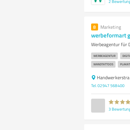
2
Bewertun
8
Marketing
werbeformart 
Werbeagentur für D
WERBEAGENTUR
DIGI
WANDTATTOOS
PLAKA
Handwerkerstra
Tel. 02947 568400
3
Bewertun