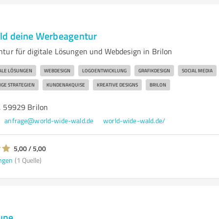
ld deine Werbeagentur
tur für digitale Lösungen und Webdesign in Brilon
TALE LÖSUNGEN
WEBDESIGN
LOGOENTWICKLUNG
GRAFIKDESIGN
SOCIAL MEDIA
IGE STRATEGIEN
KUNDENAKQUISE
KREATIVE DESIGNS
BRILON
2, 59929 Brilon
anfrage@world-wide-wald.de
world-wide-wald.de/
5,00 / 5,00
ngen
(1 Quelle)
une