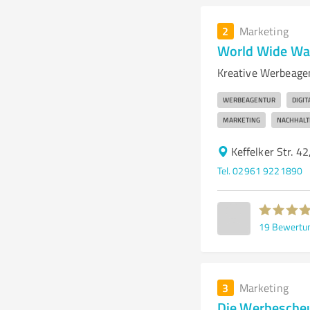
2
Marketing
World Wide Wa
Kreative Werbeagen
WERBEAGENTUR
DIGI
MARKETING
NACHHALT
Keffelker Str. 4
Tel. 02961 9221890
19
Bewertu
3
Marketing
Die Werbesche