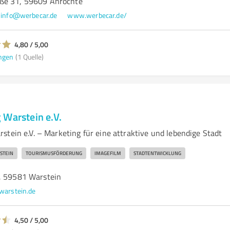
ße 31, 59609 Anröchte
info@werbecar.de
www.werbecar.de/
4,80 / 5,00
ngen
(1 Quelle)
 Warstein e.V.
stein e.V. – Marketing für eine attraktive und lebendige Stadt
STEIN
TOURISMUSFÖRDERUNG
IMAGEFILM
STADTENTWICKLUNG
, 59581 Warstein
warstein.de
4,50 / 5,00