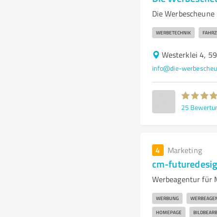
Die Werbescheune 
WERBETECHNIK
FAHRZ
Westerklei 4, 5
info@die-werbescheu
25
Bewertu
4
Marketing
cm-futuredesi
Werbeagentur für M
WERBUNG
WERBEAGE
HOMEPAGE
BILDBEAR