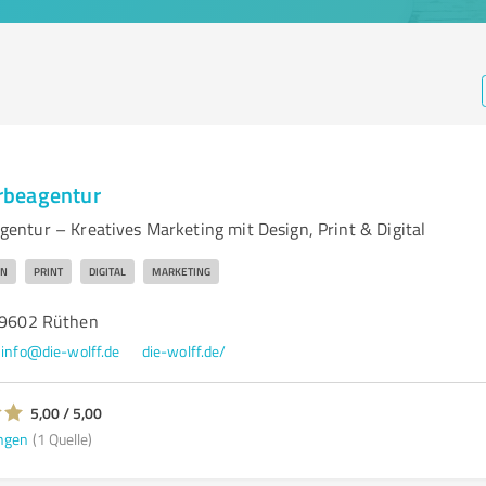
beagentur
ntur – Kreatives Marketing mit Design, Print & Digital
GN
PRINT
DIGITAL
MARKETING
 59602 Rüthen
info@die-wolff.de
die-wolff.de/
5,00 / 5,00
ngen
(1 Quelle)