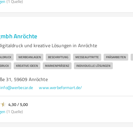
gen
(1 Quelle)
gmbh Anröchte
igitaldruck und kreative Lösungen in Anröchte
TALDRUCK
WERBEANLAGEN
BESCHRIFTUNG
MESSEAUFTRITTE
FRÄSARBEITEN
TDRUCK
KREATIVE IDEEN
MARKENPRÄSENZ
INDIVIDUELLE LÖSUNGEN
ße 31, 59609 Anröchte
info@werbecar.de
www.werbeformart.de/
4,30 / 5,00
gen
(1 Quelle)