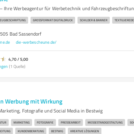
– Ihre Werbeagentur für Werbetechnik und Fahrzeugbeschriftu
EUGBESCHRIFTUNG
GROSSFORMAT DIGITALDRUCK
SCHILDER & BANNER
TEXTILVERED
9505 Bad Sassendorf
ne.de
die-werbescheune.de/
4,70 / 5,00
ngen
(1 Quelle)
gn Werbung mit Wirkung
arketing, Fotografie und Social Media in Bestwig
NTUR
MARKETING
FOTOGRAFIE
PRESSEARBEIT
MESSESTANDGESTALTUNG
SO
BEITUNG
KUNDENBERATUNG
BESTWIG
KREATIVE LÖSUNGEN