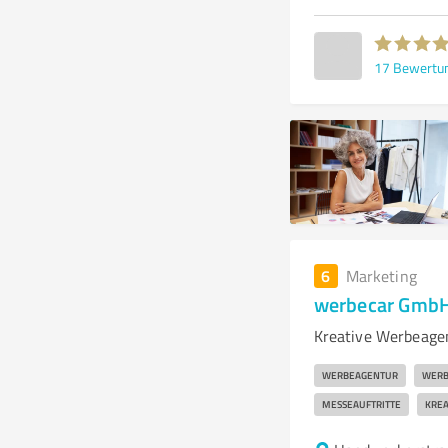
17
Bewertu
6
Marketing
werbecar GmbH
Kreative Werbeage
WERBEAGENTUR
WERB
MESSEAUFTRITTE
KREA