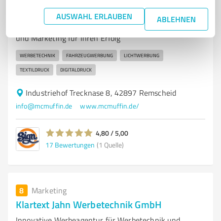
Gerhardts Werbung Martin Gerhardts
AUSWAHL ERLAUBEN
ABLEHNEN
Gerhardts Werbung Martin Gerhardts – Werbetechnik
und Marketing für Ihren Erfolg
WERBETECHNIK
FAHRZEUGWERBUNG
LICHTWERBUNG
TEXTILDRUCK
DIGITALDRUCK
Industriehof Trecknase 8, 42897 Remscheid
info@mcmuffin.de
www.mcmuffin.de/
4,80 / 5,00
17
Bewertungen
(1 Quelle)
8
Marketing
Klartext Jahn Werbetechnik GmbH
Innovative Werbeagentur für Werbetechnik und