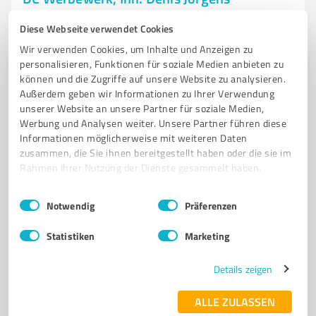
Professionelle Fahrzeugbeschriftung und Werbetechnik
Diese Webseite verwendet Cookies
in Burscheid
Wir verwenden Cookies, um Inhalte und Anzeigen zu
personalisieren, Funktionen für soziale Medien anbieten zu
WERBEAGENTUR
FAHRZEUGBESCHRIFTUNG
FOLIERUNG
können und die Zugriffe auf unsere Website zu analysieren.
WERBETECHNIK
OBJEKTWERBUNG
WERBESCHILDER
DRUCKMEDIEN
Außerdem geben wir Informationen zu Ihrer Verwendung
BURSCHEID
GRAFIKDESIGN
MONTAGE
LEUCHTREKLAME
unserer Website an unsere Partner für soziale Medien,
Werbung und Analysen weiter. Unsere Partner führen diese
SONNENSCHUTZFOLIERUNG
Informationen möglicherweise mit weiteren Daten
zusammen, die Sie ihnen bereitgestellt haben oder die sie im
Straßerhof 23-25, 51399 Burscheid
Rahmen Ihrer Nutzung der Dienste gesammelt haben.
Tel. 02174 6664050
info@agentur-b-2.de
www.dc-werbewerk.de/
Einwilligungsauswahl
Impressum
|
Datenschutzbestimmungen
Notwendig
Präferenzen
4,60 / 5,00
Statistiken
Marketing
36
Bewertungen
(1 Quelle)
Details zeigen
ALLE ZULASSEN
7
Marketing