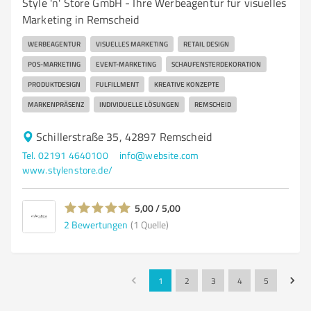
Style 'n' Store GmbH - Ihre Werbeagentur für visuelles
Marketing in Remscheid
WERBEAGENTUR
VISUELLES MARKETING
RETAIL DESIGN
POS-MARKETING
EVENT-MARKETING
SCHAUFENSTERDEKORATION
PRODUKTDESIGN
FULFILLMENT
KREATIVE KONZEPTE
MARKENPRÄSENZ
INDIVIDUELLE LÖSUNGEN
REMSCHEID
Schillerstraße 35, 42897 Remscheid
Tel. 02191 4640100
info@website.com
www.stylenstore.de/
5,00 / 5,00
2
Bewertungen
(1 Quelle)
1
2
3
4
5