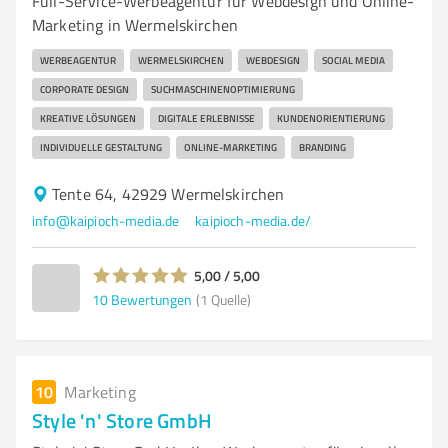
Full-Service-Werbeagentur für Webdesign und Online-
Marketing in Wermelskirchen
WERBEAGENTUR
WERMELSKIRCHEN
WEBDESIGN
SOCIAL MEDIA
CORPORATE DESIGN
SUCHMASCHINENOPTIMIERUNG
KREATIVE LÖSUNGEN
DIGITALE ERLEBNISSE
KUNDENORIENTIERUNG
INDIVIDUELLE GESTALTUNG
ONLINE-MARKETING
BRANDING
Tente 64, 42929 Wermelskirchen
info@kaipioch-media.de
kaipioch-media.de/
5,00 / 5,00
10
Bewertungen
(1 Quelle)
10
Marketing
Style 'n' Store GmbH