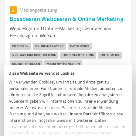
3
Mediengestaltung
Bossdesign Webdesign & Online Marketing
Webdesign und Online-Marketing Lösungen von
Bossdesign in Weisen
WEBDESIGN
ONLINE-MARKETING
E-COMMERCE
SUCHMASCHINENOPTIMIERUNG
CONTENT-ERSTELLUNG
SOCIAL MEDIA
DIGITALE LÖSUNGEN
MARKENPRÄSENTATION
Diese Webseite verwendet Cookies
KREATIVE KOMMUNIKATION
DIGITALE AGENTUR
Wir verwenden Cookies, um Inhalte und Anzeigen zu
MASSGESCHNEIDERTE LÖSUNGEN
INNOVATIVE STRATEGIEN
personalisieren, Funktionen für soziale Medien anbieten zu
können und die Zugriffe auf unsere Website zu analysieren.
Platz d. Siedler 7, 19322 Weisen
Außerdem geben wir Informationen zu Ihrer Verwendung
info@bossdesign.de
bossdesign.de/
unserer Website an unsere Partner für soziale Medien,
Werbung und Analysen weiter. Unsere Partner führen diese
Informationen möglicherweise mit weiteren Daten
0,00 / 5,00
zusammen, die Sie ihnen bereitgestellt haben oder die sie im
Nicht bewertet
0
Rahmen Ihrer Nutzung der Dienste gesammelt haben.