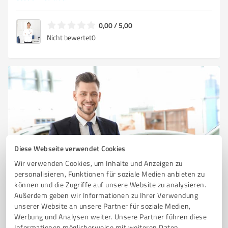
0,00 / 5,00
Nicht bewertet
0
Diese Webseite verwendet Cookies
Wir verwenden Cookies, um Inhalte und Anzeigen zu
Sie möchten auch hier gelistet werden?
personalisieren, Funktionen für soziale Medien anbieten zu
Registrieren Sie sich jetzt und werden Sie ein von
können und die Zugriffe auf unsere Website zu analysieren.
Kunden empfohlener ProvenExpert!
Außerdem geben wir Informationen zu Ihrer Verwendung
unserer Website an unsere Partner für soziale Medien,
Werbung und Analysen weiter. Unsere Partner führen diese
Informationen möglicherweise mit weiteren Daten