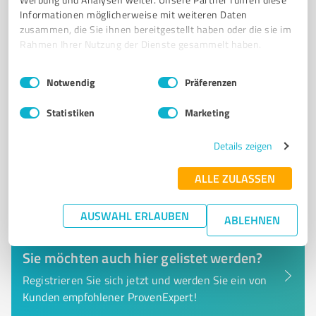
Friedrich-Ebert-Straße 15, 59302 Oelde
Informationen möglicherweise mit weiteren Daten
info@dapohy.de
dapohy.de/
zusammen, die Sie ihnen bereitgestellt haben oder die sie im
Rahmen Ihrer Nutzung der Dienste gesammelt haben.
0,00 / 5,00
Einwilligungsauswahl
Impressum
|
Datenschutzbestimmungen
Nicht bewertet
0
Notwendig
Präferenzen
Statistiken
Marketing
Details zeigen
ALLE ZULASSEN
AUSWAHL ERLAUBEN
ABLEHNEN
Sie möchten auch hier gelistet werden?
Registrieren Sie sich jetzt und werden Sie ein von
Kunden empfohlener ProvenExpert!