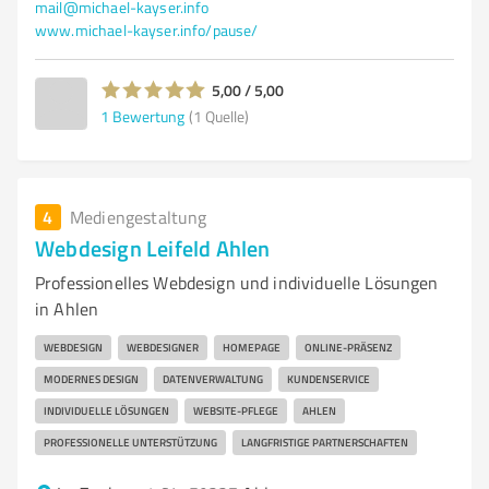
mail@michael-kayser.info
www.michael-kayser.info/pause/
5,00 / 5,00
1
Bewertung
(1 Quelle)
4
Mediengestaltung
Webdesign Leifeld Ahlen
Professionelles Webdesign und individuelle Lösungen
in Ahlen
WEBDESIGN
WEBDESIGNER
HOMEPAGE
ONLINE-PRÄSENZ
MODERNES DESIGN
DATENVERWALTUNG
KUNDENSERVICE
INDIVIDUELLE LÖSUNGEN
WEBSITE-PFLEGE
AHLEN
PROFESSIONELLE UNTERSTÜTZUNG
LANGFRISTIGE PARTNERSCHAFTEN