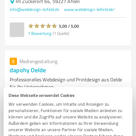
Im Zuckerort 64, 59227 Ahlen
info@webdesign-leifeld.de
www.webdesign-leifeld.de/
5,00 / 5,00
1
Bewertung
(1 Quelle)
5
Mediengestaltung
dapohy Oelde
Professionelles Webdesign und Printdesign aus Oelde
für Ihr Unternehmen
Diese Webseite verwendet Cookies
WEBDESIGN
PRINTDESIGN
BRANDING
MARKETING
Wir verwenden Cookies, um Inhalte und Anzeigen zu
RESPONSIVE WEBSEITEN
KREATIVE FOTOGRAFIE
SUPPORT
OELDE
personalisieren, Funktionen für soziale Medien anbieten zu
DIGITALE MEDIEN
WEBSEITENENTWICKLUNG
können und die Zugriffe auf unsere Website zu analysieren.
Außerdem geben wir Informationen zu Ihrer Verwendung
UNTERNEHMENSIDENTITÄT
KUNDENSERVICE
unserer Website an unsere Partner für soziale Medien,
Werbung und Analysen weiter. Unsere Partner führen diese