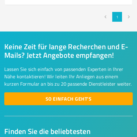
1
Keine Zeit für lange Recherchen und E-
Mails? Jetzt Angebote empfangen!
Lassen Sie sich einfach von passenden Experten in Ihrer
Nähe kontaktieren! Wir leiten Ihr Anliegen aus einem
kurzen Formular an bis zu 20 passende Dienstleister weiter.
SO EINFACH GEHT'S
Finden Sie die beliebtesten