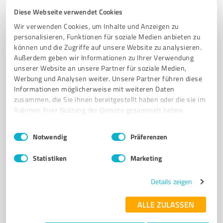
Diese Webseite verwendet Cookies
5
Mediengestaltung
Wir verwenden Cookies, um Inhalte und Anzeigen zu
personalisieren, Funktionen für soziale Medien anbieten zu
Kirbach Design Geestland
können und die Zugriffe auf unsere Website zu analysieren.
Grafikdesign für Arztpraxen - Kirbach Design in
Außerdem geben wir Informationen zu Ihrer Verwendung
Eschweiler
unserer Website an unsere Partner für soziale Medien,
Werbung und Analysen weiter. Unsere Partner führen diese
GRAFIKDESIGN
CORPORATE DESIGN
ARZTPRAXIS
Informationen möglicherweise mit weiteren Daten
zusammen, die Sie ihnen bereitgestellt haben oder die sie im
VISUELLE KOMMUNIKATION
PRINTPRODUKTE
WEBSEITEN
Rahmen Ihrer Nutzung der Dienste gesammelt haben.
POSITIONIERUNG
MARKETING
BRANDING
DESIGNENTWICKLUNG
DIGITALE MEDIEN
ESCHWEILER
Einwilligungsauswahl
Impressum
|
Datenschutzbestimmungen
Notwendig
Präferenzen
Hymendorfer Str. 9, 27607 Geestland
Statistiken
Marketing
Tel. 04704 9298240
info@kirbach-design.de
www.kirbach-design.de/
Details zeigen
3,00 / 5,00
ALLE ZULASSEN
2
Bewertungen
(1 Quelle)