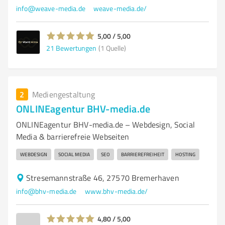
info@weave-media.de
weave-media.de/
5,00 / 5,00
21
Bewertungen
(1 Quelle)
2
Mediengestaltung
ONLINEagentur BHV-media.de
ONLINEagentur BHV-media.de – Webdesign, Social
Media & barrierefreie Webseiten
WEBDESIGN
SOCIAL MEDIA
SEO
BARRIEREFREIHEIT
HOSTING
Stresemannstraße 46, 27570 Bremerhaven
info@bhv-media.de
www.bhv-media.de/
4,80 / 5,00