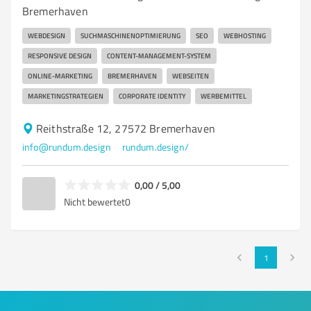
Bremerhaven
WEBDESIGN
SUCHMASCHINENOPTIMIERUNG
SEO
WEBHOSTING
RESPONSIVE DESIGN
CONTENT-MANAGEMENT-SYSTEM
ONLINE-MARKETING
BREMERHAVEN
WEBSEITEN
MARKETINGSTRATEGIEN
CORPORATE IDENTITY
WERBEMITTEL
Reithstraße 12, 27572 Bremerhaven
info@rundum.design
rundum.design/
0,00 / 5,00
Nicht bewertet
0
1