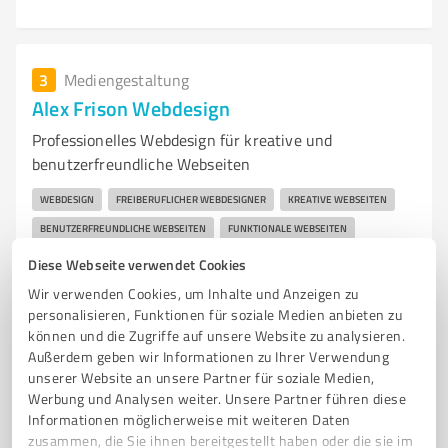
3
Mediengestaltung
Alex Frison Webdesign
Professionelles Webdesign für kreative und
benutzerfreundliche Webseiten
WEBDESIGN
FREIBERUFLICHER WEBDESIGNER
KREATIVE WEBSEITEN
BENUTZERFREUNDLICHE WEBSEITEN
FUNKTIONALE WEBSEITEN
MODERNES DESIGN
INDIVIDUELLE LÖSUNGEN
ONLINE-PRÄSENZ
Diese Webseite verwendet Cookies
PROFESSIONELLE UNTERSTÜTZUNG
DAMME
WEBSEITEN ERSTELLEN
Wir verwenden Cookies, um Inhalte und Anzeigen zu
personalisieren, Funktionen für soziale Medien anbieten zu
KUNDENSERVICE
können und die Zugriffe auf unsere Website zu analysieren.
Außerdem geben wir Informationen zu Ihrer Verwendung
Am Reselager Bach 5, 49401 Damme
unserer Website an unsere Partner für soziale Medien,
info@alexfrison.com
www.alexfrison.com/
Werbung und Analysen weiter. Unsere Partner führen diese
Informationen möglicherweise mit weiteren Daten
zusammen, die Sie ihnen bereitgestellt haben oder die sie im
5,00 / 5,00