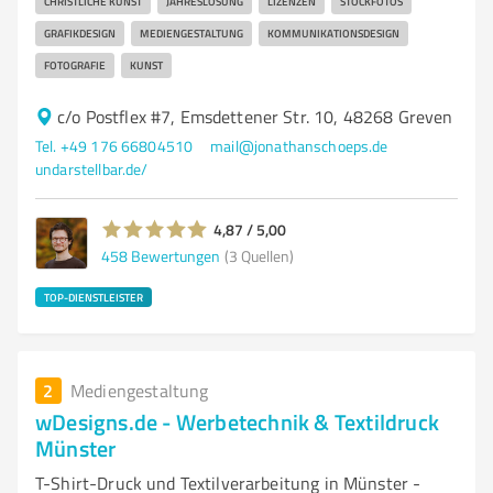
CHRISTLICHE KUNST
JAHRESLOSUNG
LIZENZEN
STOCKFOTOS
GRAFIKDESIGN
MEDIENGESTALTUNG
KOMMUNIKATIONSDESIGN
FOTOGRAFIE
KUNST
c/o Postflex #7, Emsdettener Str. 10, 48268 Greven
Tel. +49 176 66804510
mail@jonathanschoeps.de
undarstellbar.de/
4,87 / 5,00
458
Bewertungen
(3 Quellen)
TOP-DIENSTLEISTER
2
Mediengestaltung
wDesigns.de - Werbetechnik & Textildruck
Münster
T-Shirt-Druck und Textilverarbeitung in Münster -