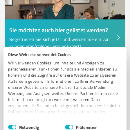
Sie möchten auch hier gelistet werden?
Registrieren Sie sich jetzt und werden Sie ein von
Kunden empfohlener ProvenExpert!
Diese Webseite verwendet Cookies
Wir verwenden Cookies, um Inhalte und Anzeigen zu
personalisieren, Funktionen für soziale Medien anbieten zu
6
Mediengestaltung
können und die Zugriffe auf unsere Website zu analysieren.
Kreativstudio Krömer Ostbevern
Außerdem geben wir Informationen zu Ihrer Verwendung
unserer Website an unsere Partner für soziale Medien,
Kreativstudio Krömer - Professionelles Webdesign und
Werbung und Analysen weiter. Unsere Partner führen diese
individuelle Lösungen
Informationen möglicherweise mit weiteren Daten
zusammen, die Sie ihnen bereitgestellt haben oder die sie im
WEBDESIGN
OSTBEVERN
WEBSEITEN
PRINTMEDIEN
HOSTING
Rahmen Ihrer Nutzung der Dienste gesammelt haben.
LOGOGESTALTUNG
MARKETING
INDIVIDUELLE WEBSEITEN
Einwilligungsauswahl
Impressum
|
Datenschutzbestimmungen
RESPONSIVE DESIGN
KUNDENZUFRIEDENHEIT
KLEINE UNTERNEHMEN
Notwendig
Präferenzen