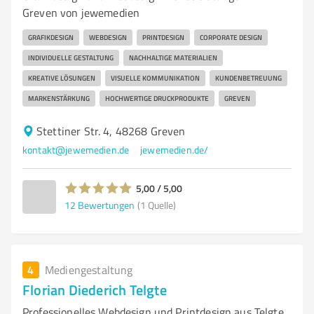
Greven von jewemedien
GRAFIKDESIGN
WEBDESIGN
PRINTDESIGN
CORPORATE DESIGN
INDIVIDUELLE GESTALTUNG
NACHHALTIGE MATERIALIEN
KREATIVE LÖSUNGEN
VISUELLE KOMMUNIKATION
KUNDENBETREUUNG
MARKENSTÄRKUNG
HOCHWERTIGE DRUCKPRODUKTE
GREVEN
Stettiner Str. 4, 48268 Greven
kontakt@jewemedien.de
jewemedien.de/
5,00 / 5,00
12
Bewertungen
(1 Quelle)
4
Mediengestaltung
Florian Diederich Telgte
Professionelles Webdesign und Printdesign aus Telgte