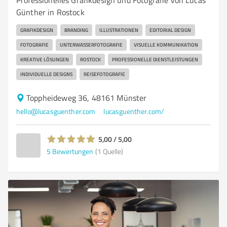
Professionelles Grafikdesign und Fotografie von Lucas
Günther in Rostock
GRAFIKDESIGN
BRANDING
ILLUSTRATIONEN
EDITORIAL DESIGN
FOTOGRAFIE
UNTERWASSERFOTOGRAFIE
VISUELLE KOMMUNIKATION
KREATIVE LÖSUNGEN
ROSTOCK
PROFESSIONELLE DIENSTLEISTUNGEN
INDIVIDUELLE DESIGNS
REISEFOTOGRAFIE
Toppheideweg 36, 48161 Münster
hello@lucasguenther.com
lucasguenther.com/
5,00 / 5,00
5
Bewertungen
(1 Quelle)