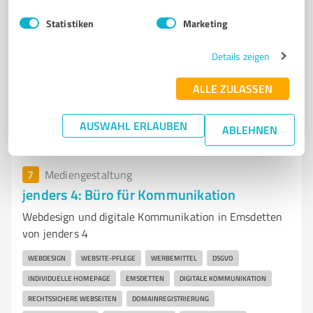
MITTELSTÄNDISCHE UNTERNEHMEN
Statistiken
Marketing
Engelstraße 6, 48346 Ostbevern
info@kreativstudio-kroemer.de
kreativstudio-kroemer.de/
Details zeigen
ALLE ZULASSEN
5,00 / 5,00
3
Bewertungen
(1 Quelle)
AUSWAHL ERLAUBEN
ABLEHNEN
7
Mediengestaltung
jenders 4: Büro für Kommunikation
Webdesign und digitale Kommunikation in Emsdetten
von jenders 4
WEBDESIGN
WEBSITE-PFLEGE
WERBEMITTEL
DSGVO
INDIVIDUELLE HOMEPAGE
EMSDETTEN
DIGITALE KOMMUNIKATION
RECHTSSICHERE WEBSEITEN
DOMAINREGISTRIERUNG