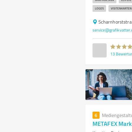
LOGOS
VISITENKARTEN
Scharnhorststra
service@grafikvatter.
13
Bewertu
6
Mediengestalt
METAFEX Mark