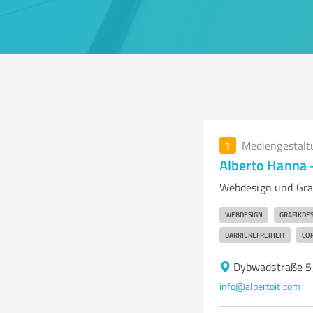
1
Mediengestalt
Alberto Hanna 
Webdesign und Graf
WEBDESIGN
GRAFIKDE
BARRIEREFREIHEIT
CO
Dybwadstraße 5,
info@albertoit.com