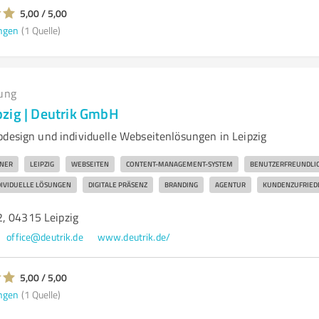
5,00 / 5,00
ngen
(1 Quelle)
ung
zig | Deutrik GmbH
bdesign und individuelle Webseitenlösungen in Leipzig
NER
LEIPZIG
WEBSEITEN
CONTENT-MANAGEMENT-SYSTEM
BENUTZERFREUNDLIC
DIVIDUELLE LÖSUNGEN
DIGITALE PRÄSENZ
BRANDING
AGENTUR
KUNDENZUFRIED
, 04315 Leipzig
office@deutrik.de
www.deutrik.de/
5,00 / 5,00
ngen
(1 Quelle)