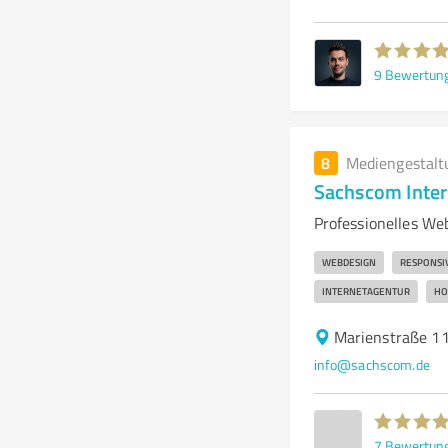
9
Bewertun
8
Mediengestalt
Sachscom Inter
Professionelles We
WEBDESIGN
RESPONSI
INTERNETAGENTUR
HO
Marienstraße 11
info@sachscom.de
7
Bewertun