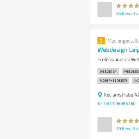
36
Bewertu
2
Mediengestalt
Webdesign Leip
Professionelles We
WEBDESIGN
WEBDESIG
MODERNES DESIGN
IN
Reclamstraße 42
Tel. 0341 98994180
19
Bewertu