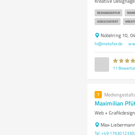
Kreative Designage
DESIGNAGENTUR
MARK
VIDEOCONTENT
KREAT
Nobelring 10, 0
hi@metafex.de
ww
11
Bewertu
7
Mediengestalt
Maximilian Pfü
Web + Grafikdesig
Max-Liebermann
Tel. +49 1763012330