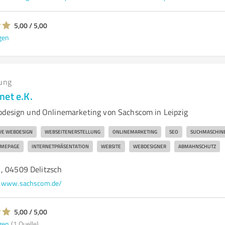
5,00 / 5,00
gen
ung
net e.K.
bdesign und Onlinemarketing von Sachscom in Leipzig
VE WEBDESIGN
WEBSEITENERSTELLUNG
ONLINEMARKETING
SEO
SUCHMASCHIN
MEPAGE
INTERNETPRÄSENTATION
WEBSITE
WEBDESIGNER
ABMAHNSCHUTZ
, 04509 Delitzsch
www.sachscom.de/
5,00 / 5,00
gen
(1 Quelle)