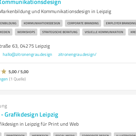
 Kommunikationsdesign
 Markenbildung und Kommunikationsdesign in Leipzig
ENBILDUNG
KOMMUNIKATIONSDESIGN
CORPORATE BRANDING
EMPLOYER BRANDING
MEDIEN
WORKSHOPS
STRATEGISCHE BERATUNG
VISUELLE KOMMUNIKATION
KRE
raße 63, 04275 Leipzig
hallo@zitronengrau.design
zitronengrau.design/
5,00 / 5,00
ngen
(1 Quelle)
ung
 Grafikdesign Leipzig
fikdesign in Leipzig für Print und Web
PRINTDESIGN
WEBDESIGN
SOCIAL MEDIA
CORPORATE DESIGN
ILLUSTRATION