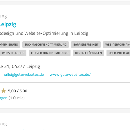
ung
Leipzig
bdesign und Website-Optimierung in Leipzig
OPTIMIERUNG
SUCHMASCHINENOPTIMIERUNG
BARRIEREFREIHEIT
WEB-PERFORMAN
WEBSITE-AUDITS
CONVERSION-OPTIMIERUNG
DIGITALE LÖSUNGEN
USER-INTERFAC
e 31, 04277 Leipzig
hallo@gutewebsites.de
www.gutewebsites.de/
5,00 / 5,00
ngen
(1 Quelle)
ung