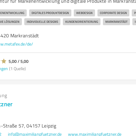
ntur für Markenentwicklung und digitale Produkte in Markranst
ENENTWICKLUNG
DIGITALES PRODUKTDESIGN
WEBDESIGN
CORPORATE DESIGN
P
IVE LÖSUNGEN
INDIVIDUELLE DESIGNS
KUNDENORIENTIERUNG
MARKRANSTÄDT
4420 Markranstädt
w.metafex.de/de/
5,00 / 5,00
ngen
(1 Quelle)
ung
tzner
n
-Straße 57, 04157 Leipzig
2
info@maximilianpfuetzner.de
www.maximilianpfuetzner.de