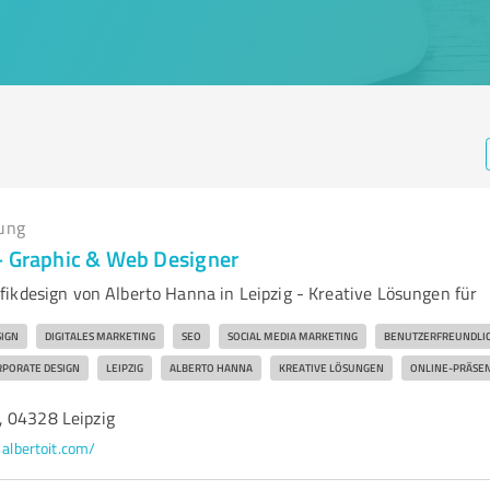
ung
- Graphic & Web Designer
ikdesign von Alberto Hanna in Leipzig - Kreative Lösungen für
SIGN
DIGITALES MARKETING
SEO
SOCIAL MEDIA MARKETING
BENUTZERFREUNDLIC
RPORATE DESIGN
LEIPZIG
ALBERTO HANNA
KREATIVE LÖSUNGEN
ONLINE-PRÄSE
 04328 Leipzig
albertoit.com/