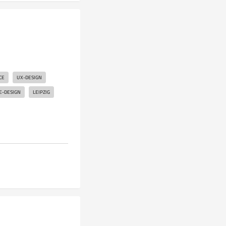
CE
UX-DESIGN
E-DESIGN
LEIPZIG