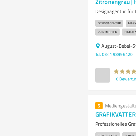
Zitronengrau |
Designagentur für
DESIGNAGENTUR
MARK
PRINTMEDIEN
DIGITAL
August-Bebel-St
Tel. 0341 98996420
16
Bewertu
5
Mediengestalt
GRAFIKVATTER -
Professionelles Gra
GRAFIKDESIGN
LEIPZIG