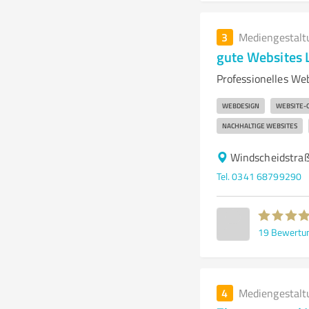
3
Mediengestalt
gute Websites 
Professionelles We
WEBDESIGN
WEBSITE-
NACHHALTIGE WEBSITES
Windscheidstraß
Tel. 0341 68799290
19
Bewertu
4
Mediengestalt