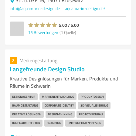
Str. d. DSF 16, 19071 Brüsewitz
info@aquamarin-design.de
aquamarin-design.de/
5,00 / 5,00
15
Bewertungen
(1 Quelle)
2
Mediengestaltung
Langefreunde Design Studio
Kreative Designlösungen für Marken, Produkte und
Räume in Schwerin
DESIGNAGENTUR
MARKENENTWICKLUNG
PRODUKTDESIGN
RAUMGESTALTUNG
CORPORATE IDENTITY
3D-VISUALISIERUNG
KREATIVE LÖSUNGEN
DESIGN-THINKING
PROTOTYPENBAU
INNENARCHITEKTUR
BRANDING
UNTERNEHMENSDESIGN