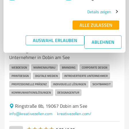
Kunden empfohlener ProvenExpert!
Details zeigen
ALLE ZULASSEN
6
Mediengestaltung
KreativeZellen.Com - Webdesign für leise
AUSWAHL ERLAUBEN
Macher
ABLEHNEN
Webdesign und Markenaufbau für introvertierte
Unternehmer in Dobin am See
WEBDESIGN
MARKENAUFBAU
BRANDING
CORPORATE DESIGN
PRINTDESIGN
DIGITALE MEDIEN
INTROVERTIERTE UNTERNEHMER
PROFESSIONELLE PRÄSENZ
INDIVIDUELLE LÖSUNGEN
SICHTBARKEIT
KOMMUNIKATIONSLÖSUNGEN
DESIGNAGENTUR
Ringstraße 8b, 19067 Dobin am See
info@kreativezellen.com
kreativezellen.com/