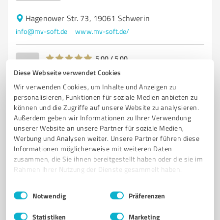
Hagenower Str. 73, 19061 Schwerin
info@mv-soft.de
www.mv-soft.de/
5,00 / 5,00
2
Bewertungen
(1 Quelle)
Diese Webseite verwendet Cookies
Wir verwenden Cookies, um Inhalte und Anzeigen zu
personalisieren, Funktionen für soziale Medien anbieten zu
können und die Zugriffe auf unsere Website zu analysieren.
Außerdem geben wir Informationen zu Ihrer Verwendung
unserer Website an unsere Partner für soziale Medien,
Werbung und Analysen weiter. Unsere Partner führen diese
Informationen möglicherweise mit weiteren Daten
zusammen, die Sie ihnen bereitgestellt haben oder die sie im
Rahmen Ihrer Nutzung der Dienste gesammelt haben.
Einwilligungsauswahl
Impressum
|
Datenschutzbestimmungen
Sie möchten auch hier gelistet werden?
Notwendig
Präferenzen
Registrieren Sie sich jetzt und werden Sie ein von
Statistiken
Marketing