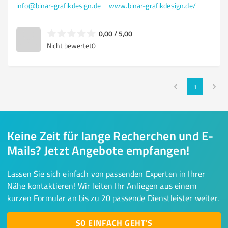
info@binar-grafikdesign.de
www.binar-grafikdesign.de/
0,00 / 5,00
Nicht bewertet
0
1
Keine Zeit für lange Recherchen und E-
Mails? Jetzt Angebote empfangen!
Lassen Sie sich einfach von passenden Experten in Ihrer
Nähe kontaktieren! Wir leiten Ihr Anliegen aus einem
kurzen Formular an bis zu 20 passende Dienstleister weiter.
SO EINFACH GEHT'S