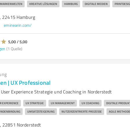
MARKENWELTEN
KREATIVE LÖSUNGEN
HAMBURG
DIGITALE MEDIEN
PRINTDESI
2, 22415 Hamburg
eminearin.com/
5,00 / 5,00
gen
(1 Quelle)
ung
en | UX Professional
r User Experience Strategie und Coaching in Norderstedt
R EXPERIENCE
UX STRATEGIE
UX MANAGEMENT
UX COACHING
DIGITALE PRODUK
UNDENBINDUNG
UMSATZSTEIGERUNG
NUTZERZENTRIERTE PROZESSE
AGILE METHOD
, 22851 Norderstedt