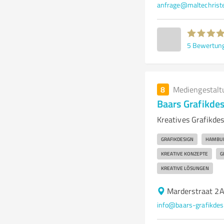
anfrage@maltechrist
5
Bewertun
8
Mediengestalt
Baars Grafikd
Kreatives Grafikde
GRAFIKDESIGN
HAMBU
KREATIVE KONZEPTE
G
KREATIVE LÖSUNGEN
Marderstraat 2
info@baars-grafikdes