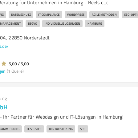
Beratung für Unternehmen in Hamburg - Beels c_c
UNG
DATENSCHUTZ
IT-COMPLIANCE
WORDPRESS
AGILE METHODEN
SEO-OPT
TMANAGEMENT
DSGVO
INDIVIDUELLE LÖSUNGEN
HAMBURG
40A, 22850 Norderstedt
s.de/
5,00 / 5,00
gen
(1 Quelle)
ung
mbH
 Ihr Partner für Webdesign und IT-Lösungen in Hamburg!
RAMMIERUNG
IT-SERVICE
DIGITALISIERUNG
SEO