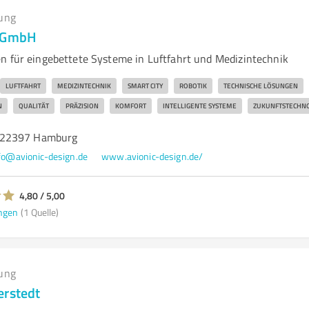
ung
n GmbH
n für eingebettete Systeme in Luftfahrt und Medizintechnik
LUFTFAHRT
MEDIZINTECHNIK
SMART CITY
ROBOTIK
TECHNISCHE LÖSUNGEN
N
QUALITÄT
PRÄZISION
KOMFORT
INTELLIGENTE SYSTEME
ZUKUNFTSTECHN
 22397 Hamburg
fo@avionic-design.de
www.avionic-design.de/
4,80 / 5,00
ngen
(1 Quelle)
ung
erstedt