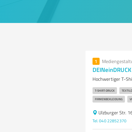
1
Mediengestalt
DEINeinDRUCK 
Hochwertiger T-Shi
T-SHIRT-DRUCK
TEXTIL
FIRMENBEKLEIDUNG
V
Ulzburger Str. 
Tel. 040 22852370