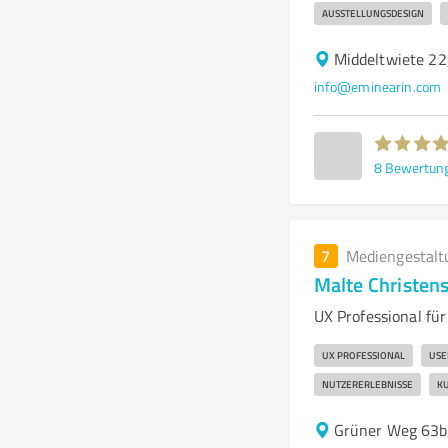
AUSSTELLUNGSDESIGN
Middeltwiete 2
info@eminearin.com
8
Bewertun
7
Mediengestalt
Malte Christens
UX Professional fü
UX PROFESSIONAL
USE
NUTZERERLEBNISSE
K
Grüner Weg 63b