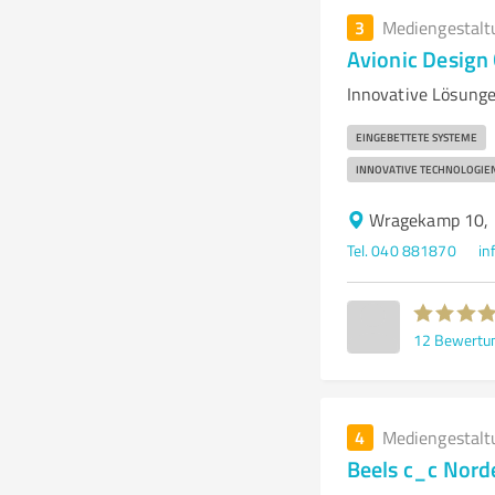
3
Mediengestalt
Avionic Desig
Innovative Lösunge
EINGEBETTETE SYSTEME
INNOVATIVE TECHNOLOGIE
Wragekamp 10,
Tel. 040 881870
in
12
Bewertu
4
Mediengestalt
Beels c_c Nord