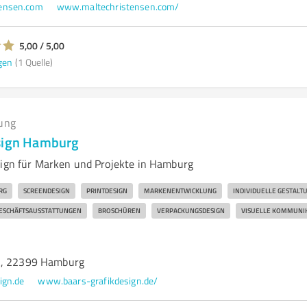
ensen.com
www.maltechristensen.com/
5,00 / 5,00
gen
(1 Quelle)
ung
esign Hamburg
sign für Marken und Projekte in Hamburg
RG
SCREENDESIGN
PRINTDESIGN
MARKENENTWICKLUNG
INDIVIDUELLE GESTALT
ESCHÄFTSAUSSTATTUNGEN
BROSCHÜREN
VERPACKUNGSDESIGN
VISUELLE KOMMUNI
A, 22399 Hamburg
ign.de
www.baars-grafikdesign.de/