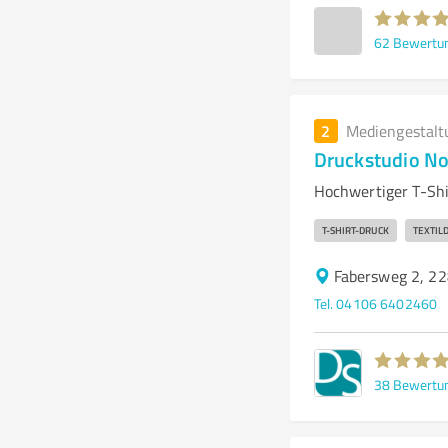
62
Bewertu
2
Mediengestalt
Druckstudio N
Hochwertiger T-Sh
T-SHIRT-DRUCK
TEXTIL
Fabersweg 2, 22
Tel. 04106 6402460
38
Bewertu