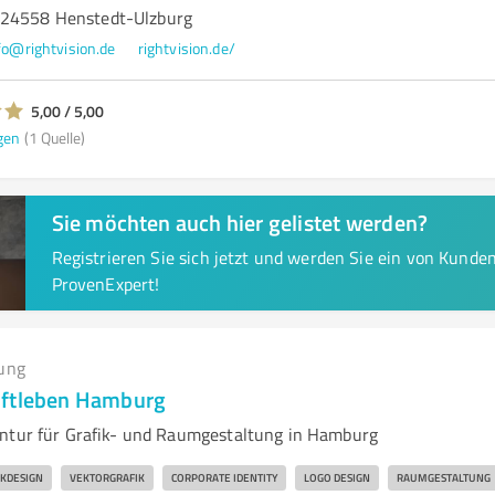
 24558 Henstedt-Ulzburg
fo@rightvision.de
rightvision.de/
5,00 / 5,00
gen
(1 Quelle)
Sie möchten auch hier gelistet werden?
Registrieren Sie sich jetzt und werden Sie ein von Kund
ProvenExpert!
ung
nftleben Hamburg
ntur für Grafik- und Raumgestaltung in Hamburg
IKDESIGN
VEKTORGRAFIK
CORPORATE IDENTITY
LOGO DESIGN
RAUMGESTALTUNG