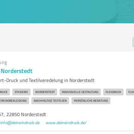
ung
Norderstedt
rt-Druck und Textilveredelung in Norderstedt
DRUCK
STICKEREI
NORDERSTEDT
INDIVIDUELLE GESTALTUNG
FLEXDRUCK
FLO
EREINSBEKLEIDUNG
NACHHALTIGE TEXTILIEN
PERSÖNLICHE BERATUNG
167, 22850 Norderstedt
info@deineindruck.de
www.deineindruck.de/