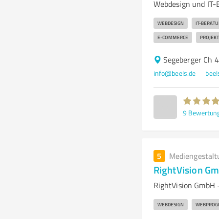
Webdesign und IT-
WEBDESIGN
IT-BERAT
E-COMMERCE
PROJEK
Segeberger Ch 
info@beels.de
beel
9
Bewertun
5
Mediengestalt
RightVision G
RightVision GmbH –
WEBDESIGN
WEBPROG