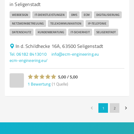
in Seligenstadt
WEBDESIGN
IT-DIENSTLEISTUNGEN
DMS
ECM
DIGITALISIERUNG
NETZWERKBETREUUNG
TELEKOMMUNIKATION
IP-TELEFONIE
DATENSCHUTZ
KUNDENBERATUNG
IT-SICHERHEIT
SELIGENSTADT
In d. Schildhecke 16A, 63500 Seligenstadt
Tel. 06182 8413010
info@ecm-engineering.eu
ecm-engineering.eu/
5,00 / 5,00
1
Bewertung
(1 Quelle)
1
2