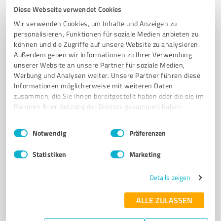
Diese Webseite verwendet Cookies
INDIVIDUELLE DESIGNS
KUNDENZUFRIEDENHEIT
Wir verwenden Cookies, um Inhalte und Anzeigen zu
MASSGESCHNEIDERTE LÖSUNGEN
EXKLUSIVE PRODUKTE
personalisieren, Funktionen für soziale Medien anbieten zu
können und die Zugriffe auf unsere Website zu analysieren.
Dessauer Str. 9, 63110 Rodgau
Außerdem geben wir Informationen zu Ihrer Verwendung
info@sighthound-gallery.com
unserer Website an unsere Partner für soziale Medien,
www.sighthound-gallery.com/
Werbung und Analysen weiter. Unsere Partner führen diese
Informationen möglicherweise mit weiteren Daten
zusammen, die Sie ihnen bereitgestellt haben oder die sie im
5,00 / 5,00
Rahmen Ihrer Nutzung der Dienste gesammelt haben.
3
Bewertungen
(1 Quelle)
Einwilligungsauswahl
Impressum
|
Datenschutzbestimmungen
Notwendig
Präferenzen
Statistiken
Marketing
7
Mediengestaltung
IMSoftware Seligenstadt
Details zeigen
Webdesign und Softwareentwicklung von IMSoftware
in Seligenstadt
ALLE ZULASSEN
WEBDESIGN
SOFTWAREENTWICKLUNG
SELIGENSTADT
WEBSEITEN