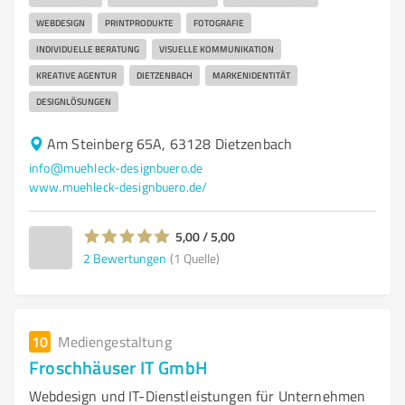
WEBDESIGN
PRINTPRODUKTE
FOTOGRAFIE
INDIVIDUELLE BERATUNG
VISUELLE KOMMUNIKATION
KREATIVE AGENTUR
DIETZENBACH
MARKENIDENTITÄT
DESIGNLÖSUNGEN
Am Steinberg 65A, 63128 Dietzenbach
info@muehleck-designbuero.de
www.muehleck-designbuero.de/
5,00 / 5,00
2
Bewertungen
(1 Quelle)
10
Mediengestaltung
Froschhäuser IT GmbH
Webdesign und IT-Dienstleistungen für Unternehmen