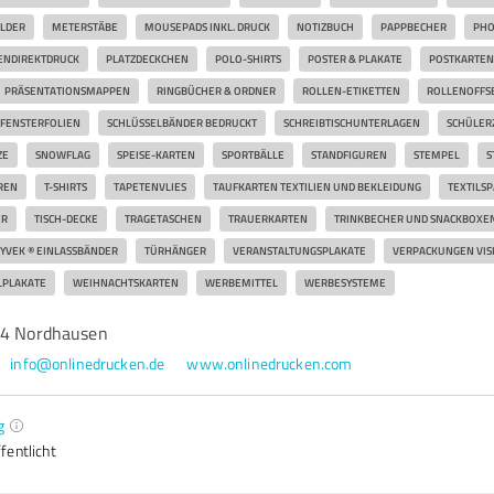
LDER
METERSTÄBE
MOUSEPADS INKL. DRUCK
NOTIZBUCH
PAPPBECHER
PHO
ENDIREKTDRUCK
PLATZDECKCHEN
POLO-SHIRTS
POSTER & PLAKATE
POSTKARTEN
PRÄSENTATIONSMAPPEN
RINGBÜCHER & ORDNER
ROLLEN-ETIKETTEN
ROLLENOFFS
FENSTERFOLIEN
SCHLÜSSELBÄNDER BEDRUCKT
SCHREIBTISCHUNTERLAGEN
SCHÜLER
ZE
SNOWFLAG
SPEISE-KARTEN
SPORTBÄLLE
STANDFIGUREN
STEMPEL
S
EN
T-SHIRTS
TAPETENVLIES
TAUFKARTEN TEXTILIEN UND BEKLEIDUNG
TEXTILS
ER
TISCH-DECKE
TRAGETASCHEN
TRAUERKARTEN
TRINKBECHER UND SNACKBOXE
YVEK ® EINLASSBÄNDER
TÜRHÄNGER
VERANSTALTUNGSPLAKATE
VERPACKUNGEN VIS
PLAKATE
WEIHNACHTSKARTEN
WERBEMITTEL
WERBESYSTEME
34 Nordhausen
info@onlinedrucken.de
www.onlinedrucken.com
g
fentlicht