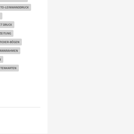
TO-LEINWANDDRUCK
ET DRUCK
ZEITUNG
TICKER-BÖGEN
PANNRAHMEN
N
ITENKARTEN