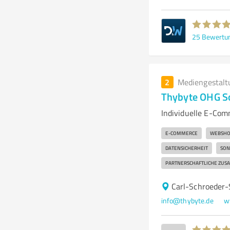
25
Bewertu
2
Mediengestalt
Thybyte OHG S
Individuelle E-Co
E-COMMERCE
WEBSHO
DATENSICHERHEIT
SON
PARTNERSCHAFTLICHE ZUS
Carl-Schroeder
info@thybyte.de
w