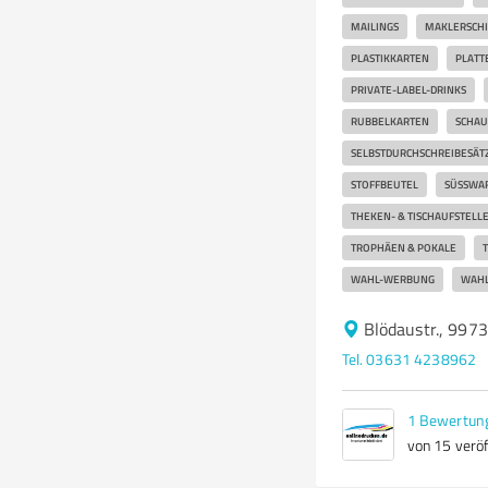
MAILINGS
MAKLERSCHI
PLASTIKKARTEN
PLATT
PRIVATE-LABEL-DRINKS
RUBBELKARTEN
SCHAU
SELBSTDURCHSCHREIBESÄT
STOFFBEUTEL
SÜSSWAR
THEKEN- & TISCHAUFSTELL
TROPHÄEN & POKALE
T
WAHL-WERBUNG
WAHL
Blödaustr., 997
Tel. 03631 4238962
1
Bewertun
von 15 veröf