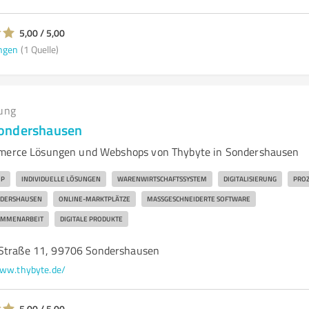
5,00 / 5,00
ngen
(1 Quelle)
ung
ondershausen
mmerce Lösungen und Webshops von Thybyte in Sondershausen
P
INDIVIDUELLE LÖSUNGEN
WARENWIRTSCHAFTSSYSTEM
DIGITALISIERUNG
PROZ
DERSHAUSEN
ONLINE-MARKTPLÄTZE
MASSGESCHNEIDERTE SOFTWARE
AMMENARBEIT
DIGITALE PRODUKTE
-Straße 11, 99706 Sondershausen
ww.thybyte.de/
5,00 / 5,00