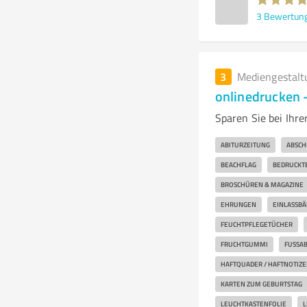
3
Bewertun
3
Mediengestalt
onlinedrucken -
Sparen Sie bei Ihre
ABITURZEITUNG
ABSCH
BEACHFLAG
BEDRUCKTE
BROSCHÜREN & MAGAZINE
EHRUNGEN
EINLASSB
FEUCHTPFLEGETÜCHER
FRUCHTGUMMI
FUSSAB
HAFTQUADER / HAFTNOTIZE
KARTEN ZUM GEBURTSTAG
LEUCHTKASTENFOLIE
L