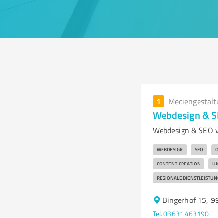
1
Mediengestalt
Webdesign & 
Webdesign & SEO v
WEBDESIGN
SEO
O
CONTENT-CREATION
U
REGIONALE DIENSTLEISTUN
Bingerhof 15, 
Tel. 03631 463190