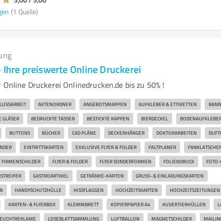
gen
(1 Quelle)
ung
 Ihre preiswerte Online Druckerei
r Online Druckerei Onlinedrucken.de bis zu 50% !
LUSSARBEIT
AKTENORDNER
ANGEBOTSMAPPEN
AUFKLEBER & ETTIKETTEN
BANN
 GLÄSER
BEDRUCKTE TASSEN
BESTICKTE KAPPEN
BIERDECKEL
BODENAUFKLEBE
BUTTONS
BÜCHER
CAD PLÄNE
DECKENHÄNGER
DOKTORARBEITEN
DUFT
ÄNDER
EINTRITTSKARTEN
EXKLUSIVE FLYER & FOLDER
FALTPLANER
FANKLATSCHE
FIRMENSCHILDER
FLYER & FOLDER
FLYER SONDERFORMEN
FOLIENDRUCK
FOTO-
STREIFER
GASTROARTIKEL
GETRÄNKE-KARTEN
GRUSS- & EINLADUNGSKARTEN
N
HANDYSCHUTZHÜLLE
HISSFLAGGEN
HOCHZEITSKARTEN
HOCHZEITSZEITUNGEN
KARTEN- & FLYERBOX
KLEMMBRETT
KOPIERPAPIER A4
KUVERTIERHÜLLEN
L
EUCHTREKLAME
LOSEBLATTSAMMLUNG
LUFTBALLON
MAGNETSCHILDER
MAILIN