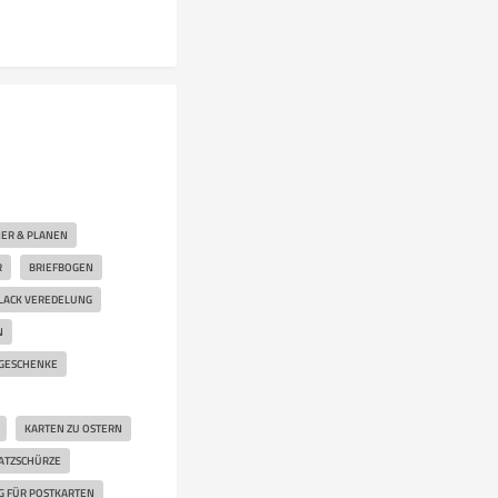
ER & PLANEN
R
BRIEFBOGEN
LACK VEREDELUNG
N
GESCHENKE
KARTEN ZU OSTERN
ATZSCHÜRZE
G FÜR POSTKARTEN