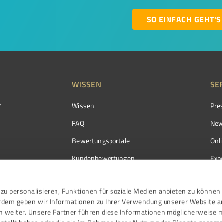
SO EINFACH GEHT'S
WISSEN
SE
?
Wissen
Pre
FAQ
New
Bewertungsportale
Onl
Kundenbewertungen
Exp
Kundenzufriedenheit
Exp
zu personalisieren, Funktionen für soziale Medien anbieten zu können 
Bewertungs­richtlinien
erdem geben wir Informationen zu Ihrer Verwendung unserer Website a
Events
n weiter. Unsere Partner führen diese Informationen möglicherweise 