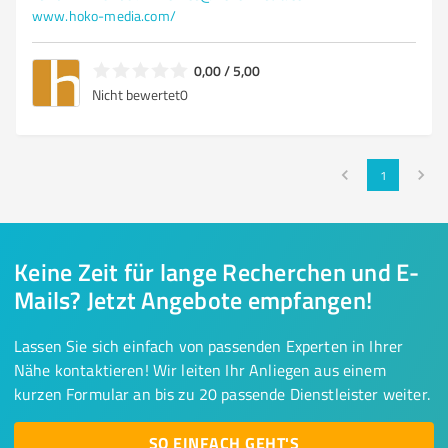
www.hoko-media.com/
0,00 / 5,00
Nicht bewertet
0
1
Keine Zeit für lange Recherchen und E-
Mails? Jetzt Angebote empfangen!
Lassen Sie sich einfach von passenden Experten in Ihrer
Nähe kontaktieren! Wir leiten Ihr Anliegen aus einem
kurzen Formular an bis zu 20 passende Dienstleister weiter.
SO EINFACH GEHT'S