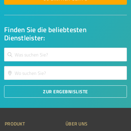
Finden Sie die beliebtesten
Dienstleister:
ZUR ERGEBNISLISTE
PRODUKT
ÜBER UNS