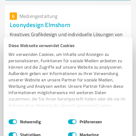
6
Mediengestaltung
Loonydesign Elmshorn
Kreatives Grafikdesign und individuelle Lösungen von
Loonydesign in Elmshorn
Diese Webseite verwendet Cookies
GRAFIKDESIGN
ELMSHORN
BRANDING
LOGO-DESIGN
Wir verwenden Cookies, um Inhalte und Anzeigen zu
personalisieren, Funktionen für soziale Medien anbieten zu
PRINTMEDIEN
DIGITALE GESTALTUNG
KREATIVE LÖSUNGEN
können und die Zugriffe auf unsere Website zu analysieren.
INDIVIDUELLE BERATUNG
ANDREA LÖHNDORF
Außerdem geben wir Informationen zu Ihrer Verwendung
VISUELLE KOMMUNIKATION
DESIGNAGENTUR
unserer Website an unsere Partner für soziale Medien,
Werbung und Analysen weiter. Unsere Partner führen diese
REGIONALE UNTERSTÜTZUNG
Informationen möglicherweise mit weiteren Daten
zusammen, die Sie ihnen bereitgestellt haben oder die sie im
Dorothea-Erxleben-Straße 5, 25337 Elmshorn
Rahmen Ihrer Nutzung der Dienste gesammelt haben.
kontakt@loonydesign.de
loonydesign.de/
Einwilligungsauswahl
Impressum
|
Datenschutzbestimmungen
Notwendig
Präferenzen
5,00 / 5,00
1
Bewertung
(1 Quelle)
Statistiken
Marketing