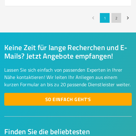
1
2
Keine Zeit für lange Recherchen und E-
Mails? Jetzt Angebote empfangen!
Lassen Sie sich einfach von passenden Experten in Ihrer
Nähe kontaktieren! Wir leiten Ihr Anliegen aus einem
kurzen Formular an bis zu 20 passende Dienstleister weiter.
SO EINFACH GEHT'S
Finden Sie die beliebtesten