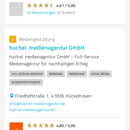
4,61 / 5,00
32
Bewertungen
(2 Quellen)
2
Mediengestaltung
huchel. medienagentur GmbH
huchel. medienagentur GmbH – Full-Service
Medienagentur für nachhaltigen Erfolg
FULL-SERVICE AGENTUR
BRANDING
WEBDESIGN
SOCIAL MEDIA
BUSINESSFOTOGRAFIE
Friedhofstraße 1, 41836 Hückelhoven
info@huchel-medienagentur.de
huchel-medienagentur.de/
4,80 / 5,00