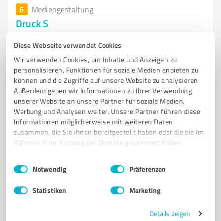
6
Mediengestaltung
Druck S
Druck S – Online-Shop für bedruckte Vereins- und
Diese Webseite verwendet Cookies
Unternehmens-T-Shirts
Wir verwenden Cookies, um Inhalte und Anzeigen zu
ONLINE-SHOP
TEXTILIEN
VEREINS-T-SHIRTS
personalisieren, Funktionen für soziale Medien anbieten zu
können und die Zugriffe auf unsere Website zu analysieren.
UNTERNEHMENS-T-SHIRTS
BEDRUCKTE SHIRTS
Außerdem geben wir Informationen zu Ihrer Verwendung
unserer Website an unsere Partner für soziale Medien,
Rurstraße 13, 41812 Erkelenz
Werbung und Analysen weiter. Unsere Partner führen diese
mail@beispiel.com
druck-s.online/
Informationen möglicherweise mit weiteren Daten
zusammen, die Sie ihnen bereitgestellt haben oder die sie im
Rahmen Ihrer Nutzung der Dienste gesammelt haben.
5,00 / 5,00
2
Bewertungen
(1 Quelle)
Einwilligungsauswahl
Impressum
|
Datenschutzbestimmungen
Notwendig
Präferenzen
Statistiken
Marketing
7
Mediengestaltung
Details zeigen
Designbüro alinera® Wegberg