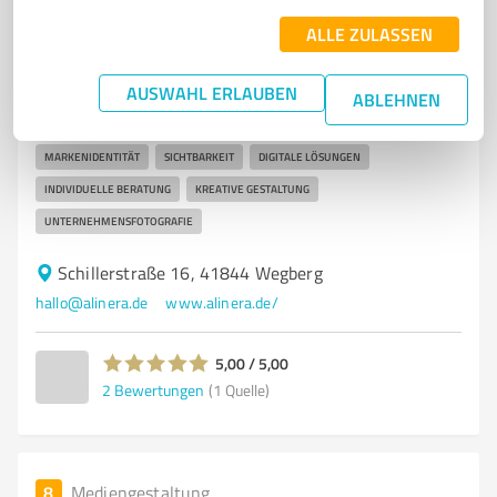
Designbüro alinera® - Webdesign, Branding und
ALLE ZULASSEN
Businessfotografie in Niederkrücht
AUSWAHL ERLAUBEN
DESIGNAGENTUR
WEBDESIGN
BRANDING
BUSINESSFOTOGRAFIE
ABLEHNEN
KOMMUNIKATIONSDESIGN
RESPONSIVE GESTALTUNG
MARKENIDENTITÄT
SICHTBARKEIT
DIGITALE LÖSUNGEN
INDIVIDUELLE BERATUNG
KREATIVE GESTALTUNG
UNTERNEHMENSFOTOGRAFIE
Schillerstraße 16, 41844 Wegberg
hallo@alinera.de
www.alinera.de/
5,00 / 5,00
2
Bewertungen
(1 Quelle)
8
Mediengestaltung