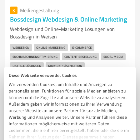
3
Mediengestaltung
Bossdesign Webdesign & Online Marketing
Webdesign und Online-Marketing Lösungen von
Bossdesign in Weisen
WEBDESIGN
ONLINE-MARKETING
E-COMMERCE
SUCHMASCHINENOPTIMIERUNG
CONTENT-ERSTELLUNG
SOCIAL MEDIA
DIGITALE LÖSUNGEN
MARKENPRÄSENTATION
Diese Webseite verwendet Cookies
KREATIVE KOMMUNIKATION
DIGITALE AGENTUR
Wir verwenden Cookies, um Inhalte und Anzeigen zu
MASSGESCHNEIDERTE LÖSUNGEN
INNOVATIVE STRATEGIEN
personalisieren, Funktionen für soziale Medien anbieten zu
können und die Zugriffe auf unsere Website zu analysieren.
Platz d. Siedler 7, 19322 Weisen
Außerdem geben wir Informationen zu Ihrer Verwendung
info@bossdesign.de
bossdesign.de/
unserer Website an unsere Partner für soziale Medien,
Werbung und Analysen weiter. Unsere Partner führen diese
Informationen möglicherweise mit weiteren Daten
0,00 / 5,00
zusammen, die Sie ihnen bereitgestellt haben oder die sie im
Nicht bewertet
0
Rahmen Ihrer Nutzung der Dienste gesammelt haben.