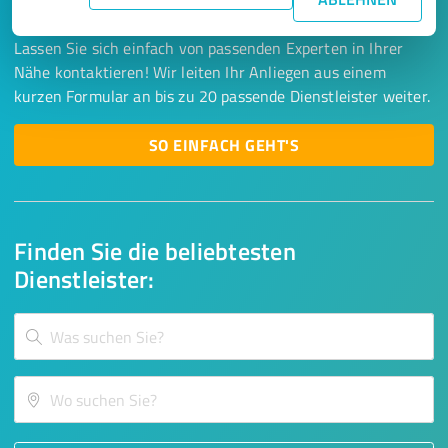
Mails? Jetzt Angebote empfangen!
Lassen Sie sich einfach von passenden Experten in Ihrer
Nähe kontaktieren! Wir leiten Ihr Anliegen aus einem
kurzen Formular an bis zu 20 passende Dienstleister weiter.
SO EINFACH GEHT'S
Finden Sie die beliebtesten
Dienstleister: