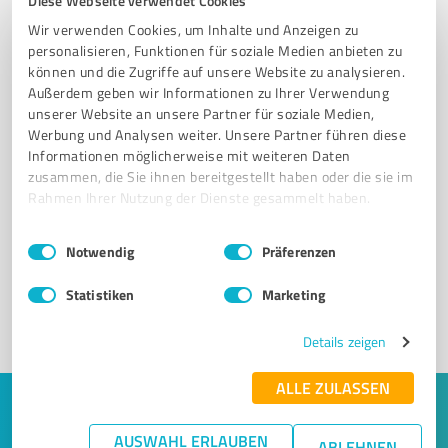
Diese Webseite verwendet Cookies
Wir verwenden Cookies, um Inhalte und Anzeigen zu
personalisieren, Funktionen für soziale Medien anbieten zu
können und die Zugriffe auf unsere Website zu analysieren.
Außerdem geben wir Informationen zu Ihrer Verwendung
unserer Website an unsere Partner für soziale Medien,
Werbung und Analysen weiter. Unsere Partner führen diese
Informationen möglicherweise mit weiteren Daten
zusammen, die Sie ihnen bereitgestellt haben oder die sie im
Sie möchten auch hier gelistet werden?
Rahmen Ihrer Nutzung der Dienste gesammelt haben.
Registrieren Sie sich jetzt und werden Sie ein von
Einwilligungsauswahl
Impressum
|
Datenschutzbestimmungen
Kunden empfohlener ProvenExpert!
Notwendig
Präferenzen
Statistiken
Marketing
1
Details zeigen
ALLE ZULASSEN
Keine Zeit für lange Recherchen und E-
AUSWAHL ERLAUBEN
ABLEHNEN