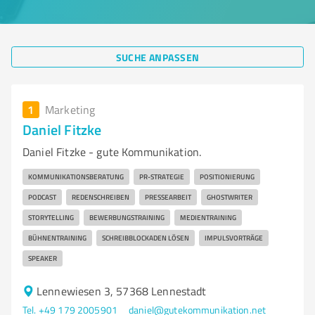
SUCHE ANPASSEN
1
Marketing
Daniel Fitzke
Daniel Fitzke - gute Kommunikation.
KOMMUNIKATIONSBERATUNG
PR-STRATEGIE
POSITIONIERUNG
PODCAST
REDENSCHREIBEN
PRESSEARBEIT
GHOSTWRITER
STORYTELLING
BEWERBUNGSTRAINING
MEDIENTRAINING
BÜHNENTRAINING
SCHREIBBLOCKADEN LÖSEN
IMPULSVORTRÄGE
SPEAKER
Lennewiesen 3, 57368 Lennestadt
Tel. +49 179 2005901
daniel@gutekommunikation.net