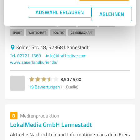
SauerlandKurier Olpe
AUSWAHL ERLAUBEN
ABLEHNEN
SAUERLANDKURIER
ZEITUNGSVERLAG
NACHRICHTEN
KREIS OLPE
LOKALE BERICHTERSTATTUNG
E-PAPER
ANZEIGEN
KULTUR
SPORT
WIRTSCHAFT
POLITIK
GEMEINSCHAFT
Kölner Str. 18, 57368 Lennestadt
Tel. 02721 1360
info@traffective.com
www.sauerlandkurier.de/
3,50 / 5,00
19
Bewertungen
(1 Quelle)
8
Medienproduktion
LokalMedia GmbH Lennestadt
Aktuelle Nachrichten und Informationen aus dem Kreis