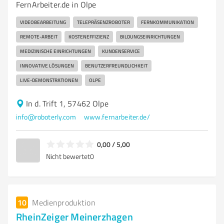
FernArbeiter.de in Olpe
VIDEOBEARBEITUNG
TELEPRÄSENZROBOTER
FERNKOMMUNIKATION
REMOTE-ARBEIT
KOSTENEFFIZIENZ
BILDUNGSEINRICHTUNGEN
MEDIZINISCHE EINRICHTUNGEN
KUNDENSERVICE
INNOVATIVE LÖSUNGEN
BENUTZERFREUNDLICHKEIT
LIVE-DEMONSTRATIONEN
OLPE
In d. Trift 1, 57462 Olpe
info@roboterly.com
www.fernarbeiter.de/
0,00 / 5,00
Nicht bewertet
0
10
Medienproduktion
RheinZeiger Meinerzhagen