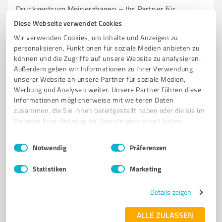
Druckzentrum Meinerzhagen – Ihr Partner für
hochwertigen Zeitungsdruck!
Diese Webseite verwendet Cookies
Wir verwenden Cookies, um Inhalte und Anzeigen zu
DRUCKZENTRUM
ZEITUNGSVERLAG
DRUCKDIENSTLEISTUNGEN
personalisieren, Funktionen für soziale Medien anbieten zu
MEDIENPRODUKTION
ZEITUNGSDRUCK
können und die Zugriffe auf unsere Website zu analysieren.
Außerdem geben wir Informationen zu Ihrer Verwendung
Am Stadion 2, 58540 Meinerzhagen
unserer Website an unsere Partner für soziale Medien,
internet@come-on.de
www.come-on.de/
Werbung und Analysen weiter. Unsere Partner führen diese
Informationen möglicherweise mit weiteren Daten
zusammen, die Sie ihnen bereitgestellt haben oder die sie im
3,00 / 5,00
Rahmen Ihrer Nutzung der Dienste gesammelt haben.
11
Bewertungen
(1 Quelle)
Einwilligungsauswahl
Impressum
|
Datenschutzbestimmungen
Notwendig
Präferenzen
Statistiken
Marketing
7
Medienproduktion
SauerlandKurier (KurierVerlag Lennestadt
Details zeigen
GmbH)
ALLE ZULASSEN
Nachrichten und Informationen aus dem Sauerland –