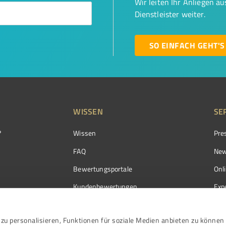
Wir leiten Ihr Anliegen a
Dienstleister weiter.
SO EINFACH GEHT'S
WISSEN
SE
?
Wissen
Pre
FAQ
New
Bewertungsportale
Onl
Kundenbewertungen
Exp
Kundenzufriedenheit
Exp
zu personalisieren, Funktionen für soziale Medien anbieten zu können 
Bewertungs­richtlinien