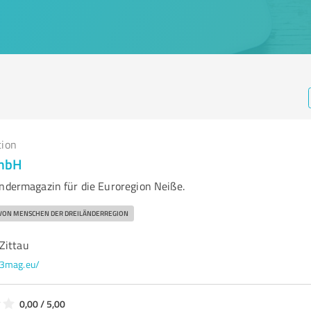
tion
mbH
ändermagazin für die Euroregion Neiße.
 VON MENSCHEN DER DREILÄNDERREGION
Zittau
3mag.eu/
0,00 / 5,00