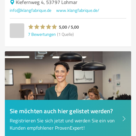
Kiefernweg 4, 53797 Lohmar
info@klangfabrique.de
www.klangfabrique.de/
5,00 / 5,00
7
Bewertungen
(1 Quelle)
Sie möchten auch hier gelistet werden?
Registrieren Sie sich jetzt und werden Sie ein von
Kunden empfohlener ProvenExpert!