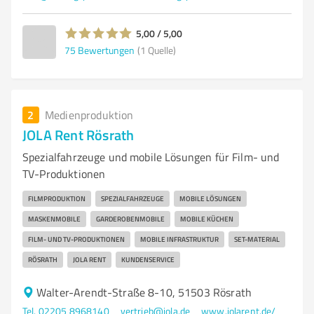
5,00 / 5,00
75
Bewertungen
(1 Quelle)
2
Medienproduktion
JOLA Rent Rösrath
Spezialfahrzeuge und mobile Lösungen für Film- und
TV-Produktionen
FILMPRODUKTION
SPEZIALFAHRZEUGE
MOBILE LÖSUNGEN
MASKENMOBILE
GARDEROBENMOBILE
MOBILE KÜCHEN
FILM- UND TV-PRODUKTIONEN
MOBILE INFRASTRUKTUR
SET-MATERIAL
RÖSRATH
JOLA RENT
KUNDENSERVICE
Walter-Arendt-Straße 8-10, 51503 Rösrath
Tel. 02205 8968140
vertrieb@jola.de
www.jolarent.de/