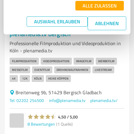
ALLE ZULASSEN
AUSWAHL ERLAUBEN
ABLEHNEN
7
Medienproduktion
plenamedia.tv Bergisch
Professionelle Filmproduktion und Videoproduktion in
Köln - plenamedia.tv
FILMPRODUKTION
VIDEOPRODUKTION
IMAGEFILM
WERBEFILM
MESSEFILM
EVENTFILM
DROHNENAUFNAHMEN
LIVESTREAM
4K
12K
KÖLN
HEIKE KÖPPEN
Breitenweg 9b, 51429 Bergisch Gladbach
Tel. 02202 254500
info@plenamedia.tv
plenamedia.tv/
4,50 / 5,00
8
Bewertungen
(1 Quelle)