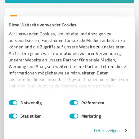
6
Medienproduktion
Diese Webseite verwendet Cookies
AbisZ-Medien Bergisch
Wir verwenden Cookies, um Inhalte und Anzeigen zu
Professionelle Lösungen in Konferenz- und
personalisieren, Funktionen für soziale Medien anbieten zu
Präsentationstechnik in Bergisch Gladb
können und die Zugriffe auf unsere Website zu analysieren.
Außerdem geben wir Informationen zu Ihrer Verwendung
MEDIENUNTERNEHMEN
KONFERENZTECHNIK
PRÄSENTATIONSTECHNIK
unserer Website an unsere Partner für soziale Medien,
MEDIENSTEUERUNG
AUDIO
VIDEO
DIGITAL SIGNAGE
Werbung und Analysen weiter. Unsere Partner führen diese
Informationen möglicherweise mit weiteren Daten
KUNDENORIENTIERUNG
BERATUNG
PLANUNG
BETREUUNG
zusammen, die Sie ihnen bereitgestellt haben oder die sie im
BERGISCH GLADBACH
Rahmen Ihrer Nutzung der Dienste gesammelt haben.
Braunsberger Feld 13e, 51429 Bergisch Gladbach
Einwilligungsauswahl
Impressum
|
Datenschutzbestimmungen
Notwendig
Präferenzen
Tel. 02204 201130
info@abisz-medien.de
www.abisz-medien.de/
Statistiken
Marketing
4,80 / 5,00
Details zeigen
6
Bewertungen
(1 Quelle)