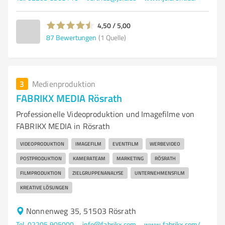
4,50 / 5,00
87
Bewertungen
(1 Quelle)
3
Medienproduktion
FABRIKX MEDIA Rösrath
Professionelle Videoproduktion und Imagefilme von
FABRIKX MEDIA in Rösrath
VIDEOPRODUKTION
IMAGEFILM
EVENTFILM
WERBEVIDEO
POSTPRODUKTION
KAMERATEAM
MARKETING
RÖSRATH
FILMPRODUKTION
ZIELGRUPPENANALYSE
UNTERNEHMENSFILM
KREATIVE LÖSUNGEN
Nonnenweg 35, 51503 Rösrath
Tel. 02205 905000
info@fabrikx.com
www.fabrikx.com/