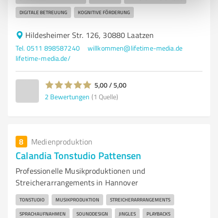
DIGITALE BETREUUNG
KOGNITIVE FÖRDERUNG
Hildesheimer Str. 126, 30880 Laatzen
Tel. 0511 898587240
willkommen@lifetime-media.de
lifetime-media.de/
5,00 / 5,00
2
Bewertungen
(1 Quelle)
8
Medienproduktion
Calandia Tonstudio Pattensen
Professionelle Musikproduktionen und
Streicherarrangements in Hannover
TONSTUDIO
MUSIKPRODUKTION
STREICHERARRANGEMENTS
SPRACHAUFNAHMEN
SOUNDDESIGN
JINGLES
PLAYBACKS