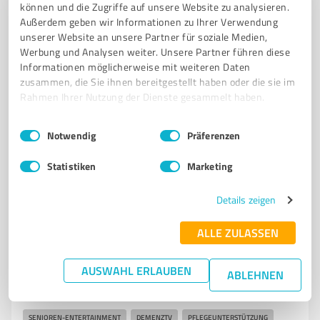
können und die Zugriffe auf unsere Website zu analysieren.
VERLAG
BÜCHER
ESSAYS
SACHBÜCHER
BELLETRISTIK
LYRIK
Außerdem geben wir Informationen zu Ihrer Verwendung
unserer Website an unsere Partner für soziale Medien,
ROMANE
KRITISCHE THEORIE
AUTOREN
EBOOKS
KUNST
Werbung und Analysen weiter. Unsere Partner führen diese
PHILOSOPHIE
Informationen möglicherweise mit weiteren Daten
zusammen, die Sie ihnen bereitgestellt haben oder die sie im
Röse 21, 31832 Springe
Rahmen Ihrer Nutzung der Dienste gesammelt haben.
info@zuklampen.de
zuklampen.de/
Einwilligungsauswahl
Impressum
|
Datenschutzbestimmungen
Notwendig
Präferenzen
5,00 / 5,00
Statistiken
Marketing
2
Bewertungen
(1 Quelle)
Details zeigen
7
Medienproduktion
ALLE ZULASSEN
Lifetime Media GmbH
AUSWAHL ERLAUBEN
ABLEHNEN
Lifetime Media GmbH – Innovatives Senioren-
Entertainment für Menschen mit Demenz
SENIOREN-ENTERTAINMENT
DEMENZTV
PFLEGEUNTERSTÜTZUNG