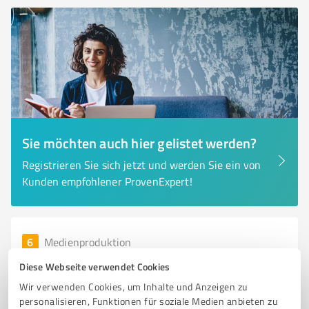
Sie möchten auch hier gelistet werden?
Registrieren Sie sich jetzt und werden Sie ein von
Kunden empfohlener ProvenExpert!
6
Medienproduktion
zu Klampen Verlag
Diese Webseite verwendet Cookies
Vielfältige Publikationen und kritische Literatur im zu
Wir verwenden Cookies, um Inhalte und Anzeigen zu
Klampen Verlag
personalisieren, Funktionen für soziale Medien anbieten zu