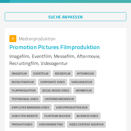
SUCHE ANPASSEN
1
Medienproduktion
Promotion Pictures Filmproduktion
Imagefilm, Eventfilm, Messefilm, Aftermovie,
Recruitingfilm, Videoagentur
IMAGEFILM
EVENTFILM
MESSEFILM
AFTERMOVIE
RECRUITINGFILM
CORPORATE VIDEO
VIDEOAGENTUR
FILMPRODUKTION
SOCIAL MEDIA VIDEO
WERBEFILM
TESTIMONIAL VIDEO
UNTERNEHMENSFILM
EMPLOYER BRANDING VIDEO
VIDEOPRODUKTION B2B
VIDEO FÜR WEBSITE
FILMTEAM BUCHEN
BUSINESS VIDEO
PRODUKTVIDEO
VIDEOMARKETING
VIDEO CONTENT AGENTUR