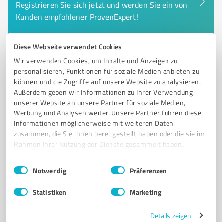
Registrieren Sie sich jetzt und werden Sie ein von
Kunden empfohlener ProvenExpert!
Diese Webseite verwendet Cookies
6
Medienproduktion
Wir verwenden Cookies, um Inhalte und Anzeigen zu
personalisieren, Funktionen für soziale Medien anbieten zu
Konsonautic Solutions GmbH
können und die Zugriffe auf unsere Website zu analysieren.
Kreativagentur für Lernspiele und Animationen –
Außerdem geben wir Informationen zu Ihrer Verwendung
Konsonautic Solutions GmbH
unserer Website an unsere Partner für soziale Medien,
Werbung und Analysen weiter. Unsere Partner führen diese
LERNSPIELE
INTERAKTIVE MEDIENPRODUKTION
ANIMATION
Informationen möglicherweise mit weiteren Daten
zusammen, die Sie ihnen bereitgestellt haben oder die sie im
ERKLÄRVIDEOS
ADVENTURE-GAMES
Rahmen Ihrer Nutzung der Dienste gesammelt haben.
Halbergstraße 4, 66121 Saarbrücken
Einwilligungsauswahl
Impressum
|
Datenschutzbestimmungen
Notwendig
Präferenzen
hello@konsonautic.com
konsonautic.com/
Statistiken
Marketing
5,00 / 5,00
4
Bewertungen
(1 Quelle)
Details zeigen