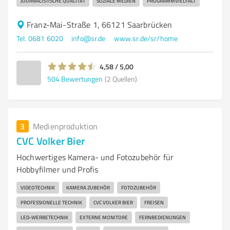
JOURNALISTISCHE QUALITÄT
SOZIALE MEDIEN
PROGRAMMVIELFALT
Franz-Mai-Straße 1, 66121 Saarbrücken
Tel. 0681 6020
info@sr.de
www.sr.de/sr/home
4,58 / 5,00
504
Bewertungen
(2 Quellen)
3
Medienproduktion
CVC Volker Bier
Hochwertiges Kamera- und Fotozubehör für
Hobbyfilmer und Profis
VIDEOTECHNIK
KAMERA ZUBEHÖR
FOTOZUBEHÖR
PROFESSIONELLE TECHNIK
CVC VOLKER BIER
FREISEN
LED-WERBETECHNIK
EXTERNE MONITORE
FERNBEDIENUNGEN