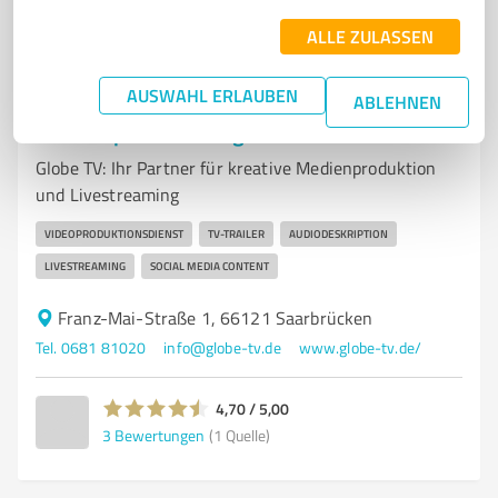
ALLE ZULASSEN
7
Medienproduktion
AUSWAHL ERLAUBEN
ABLEHNEN
Globe tv Film- und
Fernsehproduktionsgesellschaft m.b.H.
Globe TV: Ihr Partner für kreative Medienproduktion
und Livestreaming
VIDEOPRODUKTIONSDIENST
TV-TRAILER
AUDIODESKRIPTION
LIVESTREAMING
SOCIAL MEDIA CONTENT
Franz-Mai-Straße 1, 66121 Saarbrücken
Tel. 0681 81020
info@globe-tv.de
www.globe-tv.de/
4,70 / 5,00
3
Bewertungen
(1 Quelle)