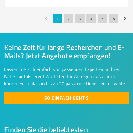
1
2
3
4
5
6
Keine Zeit für lange Recherchen und E-
Mails? Jetzt Angebote empfangen!
Lassen Sie sich einfach von passenden Experten in Ihrer
Nähe kontaktieren! Wir leiten Ihr Anliegen aus einem
kurzen Formular an bis zu 20 passende Dienstleister weiter.
SO EINFACH GEHT'S
Finden Sie die beliebtesten